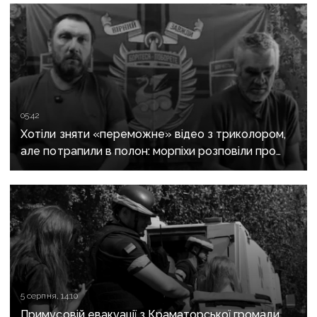
05:42
Хотіли зняти «переможне» відео з триколором,
але потрапили в полон: морпіхи розповіли про
провалену ІПСО росіян на Донеччині
5 серпня, 14:10
Примусовій евакуації з Краматорської громади