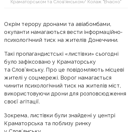
Краматорськом та Слов’янськом/ Колаж "Вчасно"
Окрім терору дронами та авіабомбами,
окупанти намагаються вести інформаційно-
психологічний тиск на жителів Донеччини.
Такі пропагандистські «листівки» сьогодні
було зафіксовано у Краматорську
та Слов’янську. Про це повідомляють місцеві
жителі у соцмережі.
Ворог намагається
чинити психологічний тиск на жителів міст,
використовуючи дрони для розповсюдження
своєї агітації.
Зокрема, листівки були знайдені у центрі
Краматорська та поблизу ринку
у Слов`янську.