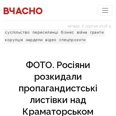
четвер, 6 серпня 2026 р.
суспільство
переселенці
бізнес
війна
гранти
корупція
нардепи
відео
спецпроєкти
ФОТО. Росіяни
розкидали
пропагандистські
листівки над
Краматорськом