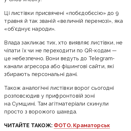
Ці листівки
присвячені «побєдобєсію» до 9
травня й так званій «величній перемозі», яка
«об'єднує народи».
Влада закликає тих, хто виявляє листівки, не
чіпати їх чи не переходити по QR-кодам —
це небезпечно. Вони ведуть до Telegram-
канали агресора або фішингові сайти, які
збирають персональні дані.
Також аналогічні листівки ворог сьогодні
розповсюдив у прифронтовій зоні
на Сумщині. Там агітматеріали скинули
просто з ворожого шахеда.
ЧИТАЙТЕ ТАКОЖ:
ФОТО. Краматорськ