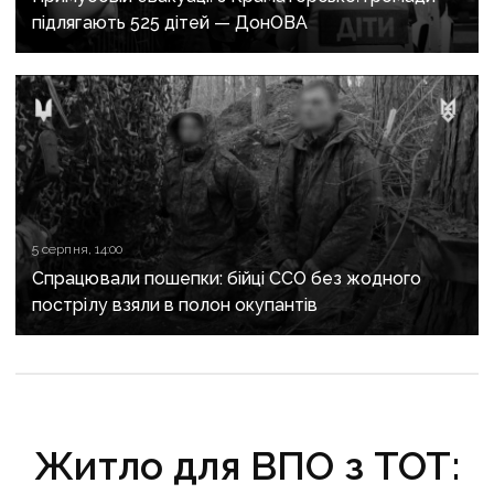
підлягають 525 дітей — ДонОВА
5 серпня, 14:00
Спрацювали пошепки: бійці ССО без жодного
пострілу взяли в полон окупантів
Житло для ВПО з ТОТ: