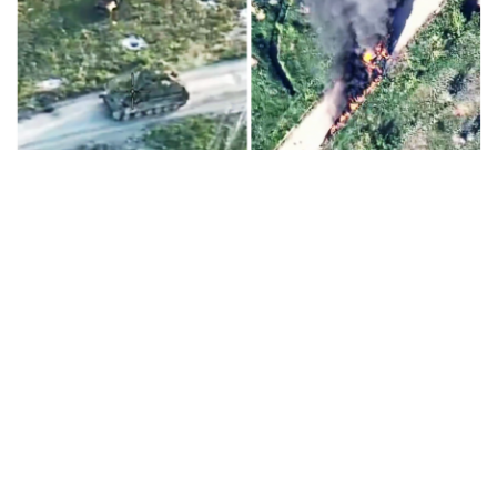
ЗСУ підбили ворожу самохідну артилерію на
Словʼянському напрямку/ Скриншоти із відео
Росіяни на Слов’янському напрямку
намагалися здійснити переміщення
радянської дивізійної самохідної гаубиці
2С3
«АКАЦІЯ» на свої вогневі позиції. Однак Сили
оборони її помітили й завдали ураження,