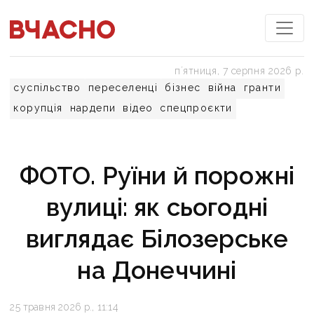
пʼятниця, 7 серпня 2026 р.
суспільство
переселенці
бізнес
війна
гранти
корупція
нардепи
відео
спецпроєкти
ФОТО. Руїни й порожні
вулиці: як сьогодні
виглядає Білозерське
на Донеччині
25 травня 2026 р., 11:14