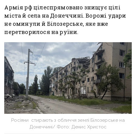
Армія рф цілеспрямовано знищує цілі
міста й села на Донеччині. Ворожі удари
не оминули й Білозерське, яке вже
перетворилося на руїни.
Росіяни стирають з обличчя землі Білозерське на
Донеччині/ Фото: Денис Христос