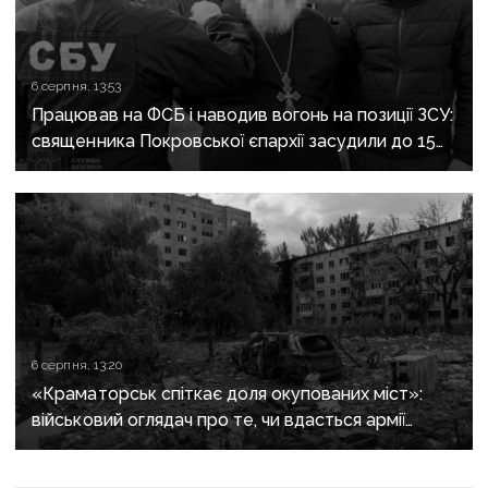
6 серпня, 13:53
Працював на ФСБ і наводив вогонь на позиції ЗСУ:
священника Покровської єпархії засудили до 15
років
6 серпня, 13:20
«Краматорськ спіткає доля окупованих міст»:
військовий оглядач про те, чи вдасться армії
рф захопити останню агломерацію Донеччини до
кінця 2026 року