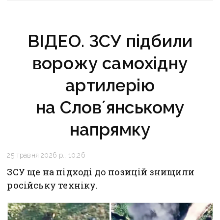
ВІДЕО. ЗСУ підбили
ворожу самохідну
артилерію
на Словʼянському
напрямку
25 травня 2026 р., 10:26
ЗСУ ще на підході до позицій знищили
російську техніку.