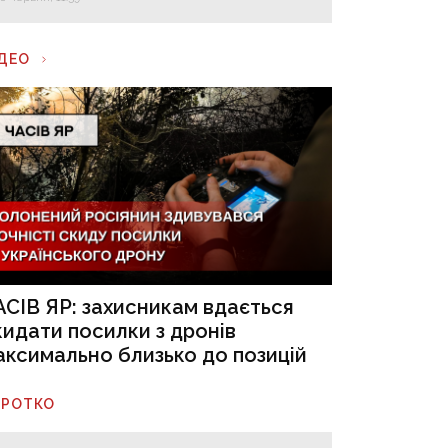
ІДЕО
АСІВ ЯР: захисникам вдається
кидати посилки з дронів
аксимально близько до позицій
ОРОТКО