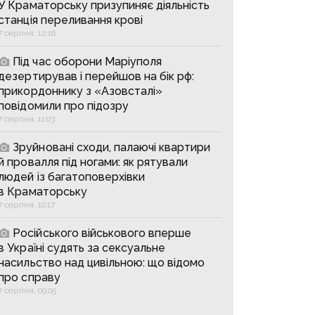
У Краматорську призупиняє діяльність
станція переливання крові
7 серпня, 12:16
Під час оборони Маріуполя
дезертирував і перейшов на бік рф:
прикордоннику з «Азовсталі»
повідомили про підозру
7 серпня, 11:03
Зруйновані сходи, палаючі квартири
й провалля під ногами: як рятували
людей із багатоповерхівки
в Краматорську
7 серпня, 10:17
Російського військового вперше
в Україні судять за сексуальне
насильство над цивільною: що відомо
про справу
7 серпня, 09:05