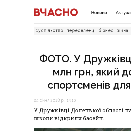
Новини
Актуал
суспільство
переселенці
бізнес
війна
ФОТО. У Дружківці
млн грн, який 
спортсменів для
24 січня 2018 р., 13:10
У Дружківці Донецької області н
школи відкрили басейн.