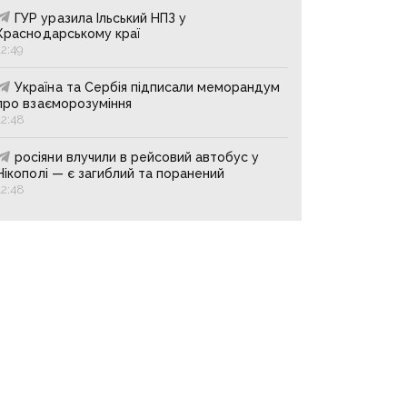
ГУР уразила Ільський НПЗ у
Краснодарському краї
12:49
Україна та Сербія підписали меморандум
про взаєморозуміння
12:48
росіяни влучили в рейсовий автобус у
Нікополі — є загиблий та поранений
12:48