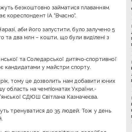
ожуть безкоштовно займатися плаванням.
є кореспондент ІА "Вчасно".
аразі, аби його запустити, було залучено 5
о та два млн – кошти, що були виділені з
янської та Соледарської дитячо-спортивної
є кандидатами у майстри спорту.
 рік, тому це дозволить нам добавити юних
шу область на чемпіонатах України,-
в’янської СДЮШ Світлана Казначеєва.
жуть тренуватися до 35 людей. Тож у день
.