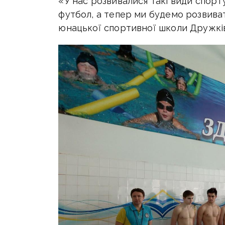
«У нас розвивалися такі види спорту
футбол, а тепер ми будемо розвиват
юнацької спортивної школи Дружкі