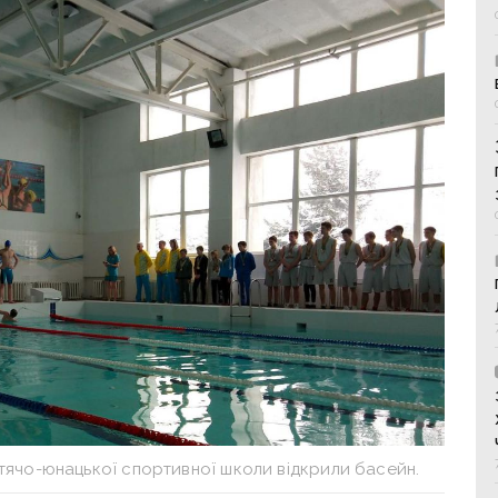
итячо-юнацької спортивної школи відкрили басейн.