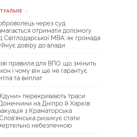
КТУАЛЬНЕ
оброволець через суд
амагається отримати допомогу
ід Світлодарської МВА: як громада
уйнує довіру до влади
ові правила для ВПО: що змінить
акон і чому він ще не гарантує
итла та виплат
Ждуни» перекривають траси
 Донеччини на Дніпро й Харків:
вакуація з Краматорська
 Слов’янська ризикує стати
мертельно небезпечною