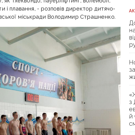
, як тхеквондо, пауерліфтинг, волейбол,
и і плавання, - розповів директор дитячо-
А
вської міськради Володимир Страшненко.
Д
н
в
р
Н
з
ж
«
з
е
й
с