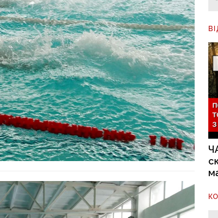
В
Ч
с
м
К