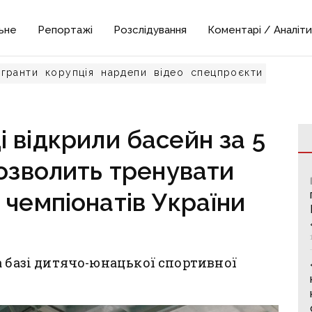
ьне
Репортажі
Розслідування
Коментарі / Аналіти
гранти
корупція
нардепи
відео
спецпроєкти
 відкрили басейн за 5
дозволить тренувати
 чемпіонатів України
а базі дитячо-юнацької спортивної