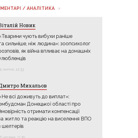
МЕНТАРІ / АНАЛІТИКА
Віталій Новик
«Тварини чують вибухи раніше
та сильніше, ніж людина»: зоопсихолог
розповів, як війна впливає на домашніх
улюбленців
31 липня, 12:33
Дмитро Михальов
«Не всі доживуть до виплат»:
омбудсман Донецької області про
ймовірність отримати компенсації
за житло та реакцію на виселення ВПО
з шелтерів
16 червня, 11:39