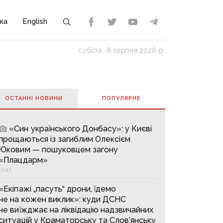
ка
English
субота, 8 серпня 2026 р.
ОСТАННІ НОВИНИ
ПОПУЛЯРНE
«Син українського Донбасу»: у Києві
прощаються із загиблим Олексієм
Юковим — пошуковцем загону
«Плацдарм»
10:47
«Екіпажі „пасуть“ дрони, їдемо
не на кожен виклик»: куди ДСНС
не виїжджає на ліквідацію надзвичайних
ситуацій у Краматорську та Слов’янську