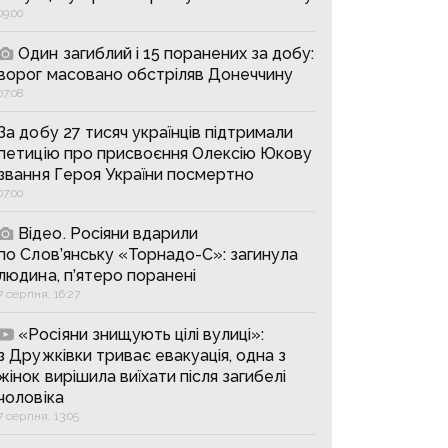
09:00
Один загиблий і 15 поранених за добу:
ворог масовано обстріляв Донеччину
07:08
За добу 27 тисяч українців підтримали
петицію про присвоєння Олексію Юкову
звання Героя України посмертно
07:00
Відео. Росіяни вдарили
по Слов’янську «Торнадо-С»: загинула
людина, п’ятеро поранені
7 серпня, 16:27
«Росіяни знищують цілі вулиці»:
з Дружківки триває евакуація, одна з
жінок вирішила виїхати після загибелі
чоловіка
7 серпня, 13:05