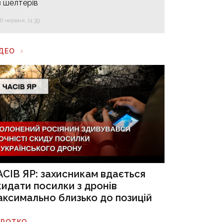
з шелтерів
16 червня, 11:39
ІДЕО
АСІВ ЯР: захисникам вдається
кидати посилки з дронів
аксимально близько до позицій
ОРОТКО