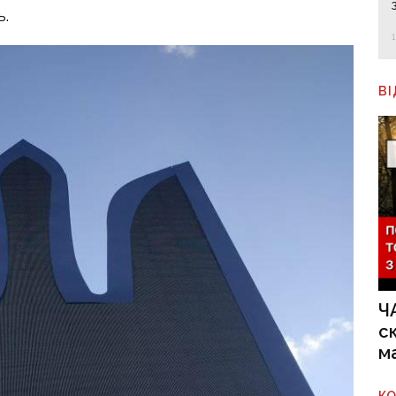
ь.
В
Ч
с
м
К