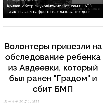
Криваві обстріли українських міст, саміт НАТО
та активізація на фронті: важливе за тиждень
Волонтеры привезли на
обследование ребенка
из Авдеевки, который
был ранен "Градом" и
сбит БМП
15 червня 2017 р., 15:22