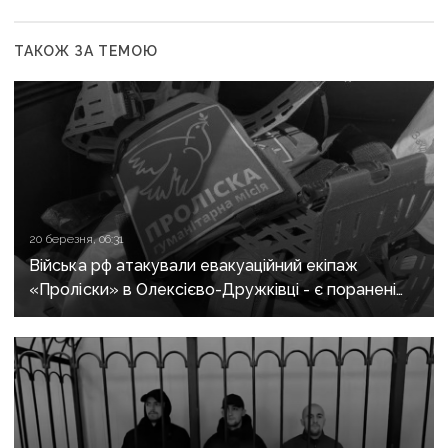
ТАКОЖ ЗА ТЕМОЮ
20 березня, 06:31
Війська рф атакували евакуаційний екіпаж
«Проліски» в Олексієво-Дружківці - є поранені
та загибла