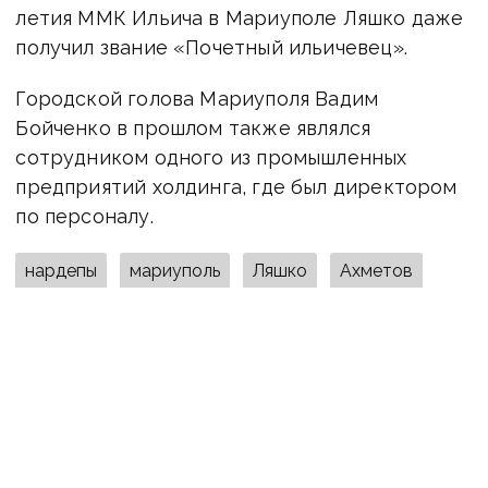
летия ММК Ильича
в Мариуполе Ляшко даже
получил звание «Почетный ильичевец».
Городской голова Мариуполя Вадим
Бойченко в прошлом также являлся
сотрудником одного из промышленных
предприятий холдинга, где был директором
по персоналу.
нардепы
мариуполь
Ляшко
Ахметов
Метинвест
декларации
Рыженков
ПОДІЛИТИСЯ У СОЦМЕРЕЖАХ: