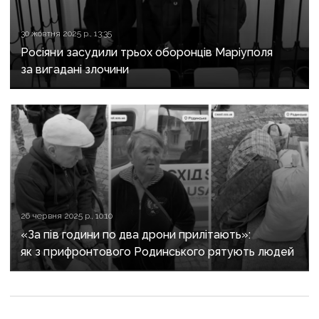
30 жовтня 2025 р., 13:35
Росіяни засудили трьох оборонців Маріуполя
за вигадані злочини
26 червня 2025 р., 10:10
«За пів години по два дрони прилітають»:
як з прифронтового Родинського рятують людей