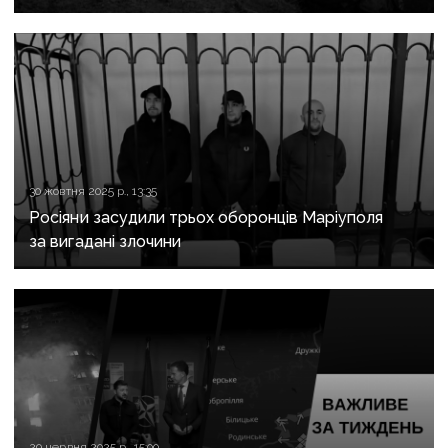
30 жовтня 2025 р., 13:35
Росіяни засудили трьох оборонців Маріуполя
за вигадані злочини
29 червня 2025 р., 15:00