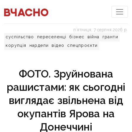
пʼятниця, 7 серпня 2026 р.
суспільство
переселенці
бізнес
війна
гранти
корупція
нардепи
відео
спецпроєкти
ФОТО. Зруйнована
рашистами: як сьогодні
виглядає звільнена від
окупантів Ярова на
Донеччині