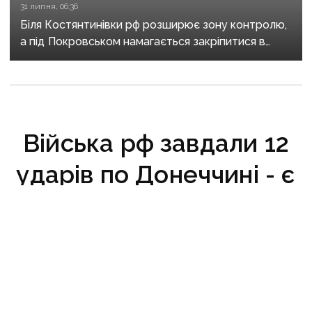
31 липня, 06:36
Біля Костянтинівки рф розширює зону контролю,
а під Покровськом намагається закріпитися в
Білицькому
Війська рф завдали 12
ударів по Донеччині - є
поранені
17 листопада 2022 р., 11:34
Рашисти били по мирному населенню з
РСЗВ «Град», артилерії, мінометів, танків.