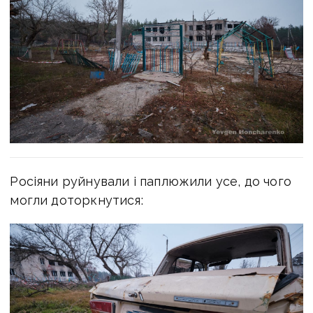
Росіяни руйнували і паплюжили усе, до чого
могли доторкнутися: