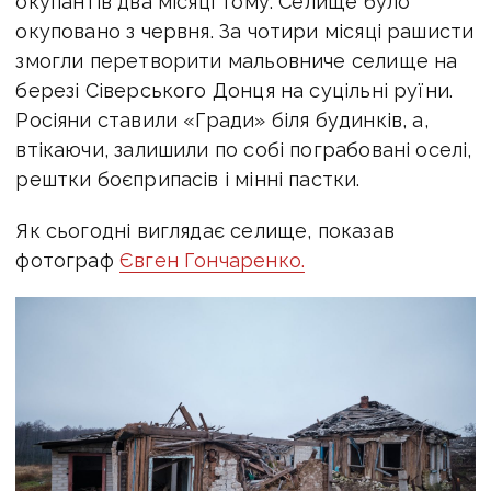
окупантів два місяці тому. Селище було
окуповано з червня. За чотири місяці рашисти
змогли перетворити мальовниче селище на
березі Сіверського Донця на суцільні руїни.
Росіяни ставили «Гради» біля будинків, а,
втікаючи, залишили по собі пограбовані оселі,
рештки боєприпасів і мінні пастки.
Як сьогодні виглядає селище, показав
фотограф
Євген Гончаренко.