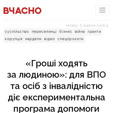
четвер, 6 серпня 2026 р.
суспільство
переселенці
бізнес
війна
гранти
корупція
нардепи
відео
спецпроєкти
«Гроші ходять
за людиною»: для ВПО
та осіб з інвалідністю
діє експериментальна
програма допомоги