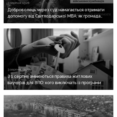
3 серпня, 13:28
Доброволець через суд намагається отримати
допомогу від Світлодарської МВА: як громада
руйнує довіру до влади
3 серпня, 09:27
З 1 серпня змінюються правила житлових
ваучерів для ВПО: кого виключать із програми