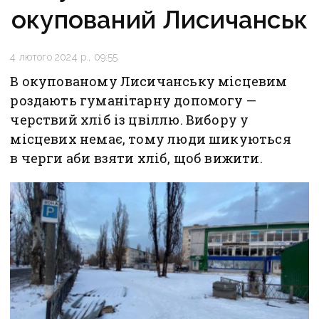
окупований Лисичанськ
4 лютого 2024 р., 09:55
В окупованому Лисичанську місцевим
роздають гуманітарну допомогу —
черствий хліб із цвіллю. Вибору у
місцевих немає, тому люди шикуються
в черги аби взяти хліб, щоб вижити.