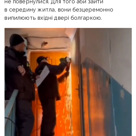
не повернулися. Для того аби зайти
в середину житла, вони безцеремонно
випилюють вхідні двері болгаркою.