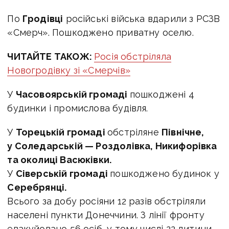
По
Гродівці
російські війська вдарили з РСЗВ
«Смерч». Пошкоджено приватну оселю.
ЧИТАЙТЕ ТАКОЖ:
Росія обстріляла
Новогродівку зі «Смерчів»
У
Часовоярській громаді
пошкоджені 4
будинки і промислова будівля.
У
Торецькій громаді
обстріляне
Північне,
у Соледарській — Роздолівка, Никифорівка
та околиці Васюківки.
У
Сіверській громаді
пошкоджено будинок у
Серебрянці.
Всього за добу росіяни 12 разів обстріляли
населені пункти Донеччини. З лінії фронту
евакуйовано 56 осіб, у тому числі 22 дитини.