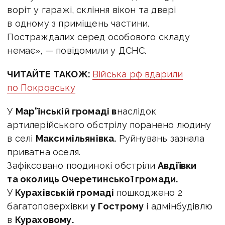
воріт у гаражі, скління вікон та двері
в одному з приміщень частини.
Постраждалих серед особового складу
немає», — повідомили у ДСНС.
ЧИТАЙТЕ ТАКОЖ:
Війська рф вдарили
по Покровську
У
Мар'їнській громаді в
наслідок
артилерійського обстрілу поранено людину
в селі
Максимільянівка.
Руйнувань зазнала
приватна оселя.
Зафіксовано поодинокі обстріли
Авдіївки
та околиць Очеретинської громади.
У
Курахівській громаді
пошкоджено 2
багатоповерхівки
у Гострому
і адмінбудівлю
в
Кураховому.