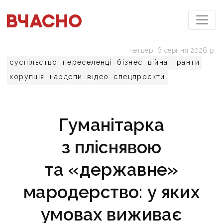
четвер, 6 серпня 2026 р.
суспільство
переселенці
бізнес
війна
гранти
корупція
нардепи
відео
спецпроєкти
Гуманітарка
з пліснявою
та «державне»
мародерство: у яких
умовах виживає