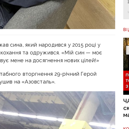
В
в сина, який народився у 2015 році у
 кохання та одружився. «Мій син — моє
ивує мене на досягнення нових цілей!»
табного вторгнення 29-річний Герой
рушив на «Азовсталь».
Ч
с
м
К