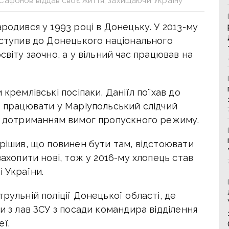
 Сафонов віддав своє життя, захищаючи Україну
родився у 1993 році в Донецьку. У 2013-му
вступив до Донецького національного
світу заочно, а у вільний час працював на
 кремлівські посіпаки, Даніїл поїхав до
в працювати у Маріупольський слідчий
за дотриманням вимог пропускного режиму.
ирішив, що повинен бути там, відстоювати
захопити нові, тож у 2016-му хлопець став
і України.
рульній поліції Донецької області, де
и з лав ЗСУ з посади командира відділення
ї.