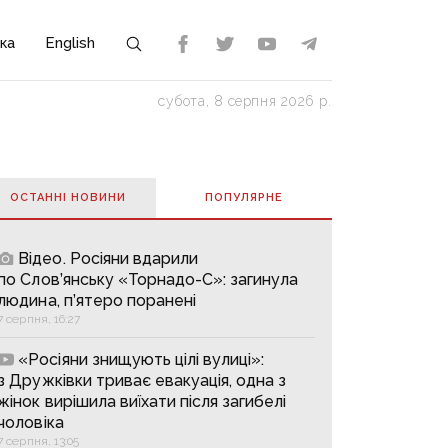
ка
English
субота, 8 серпня 2026 р.
ОСТАННІ НОВИНИ
ПОПУЛЯРНE
Відео. Росіяни вдарили
по Слов’янську «Торнадо-С»: загинула
людина, п’ятеро поранені
7 серпня, 16:27
«Росіяни знищують цілі вулиці»:
з Дружківки триває евакуація, одна з
жінок вирішила виїхати після загибелі
чоловіка
7 серпня, 13:05