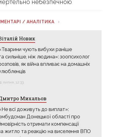
мертельно небезпечною
МЕНТАРІ / АНАЛІТИКА
Віталій Новик
«Тварини чують вибухи раніше
та сильніше, ніж людина»: зоопсихолог
розповів, як війна впливає на домашніх
улюбленців
31 липня, 12:33
Дмитро Михальов
«Не всі доживуть до виплат»:
омбудсман Донецької області про
ймовірність отримати компенсації
за житло та реакцію на виселення ВПО