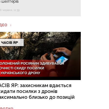
з шелтерів
16 червня, 11:39
ІДЕО
АСІВ ЯР: захисникам вдається
кидати посилки з дронів
аксимально близько до позицій
ОРОТКО