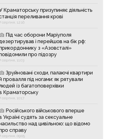
У Краматорську призупиняє діяльність
станція переливання крові
7 серпня, 12:16
Під час оборони Маріуполя
дезертирував і перейшов на бік рф:
прикордоннику з «Азовсталі»
повідомили про підозру
7 серпня, 11:03
Зруйновані сходи, палаючі квартири
й провалля під ногами: як рятували
людей із багатоповерхівки
в Краматорську
7 серпня, 10:17
Російського військового вперше
в Україні судять за сексуальне
насильство над цивільною: що відомо
про справу
7 серпня, 09:05