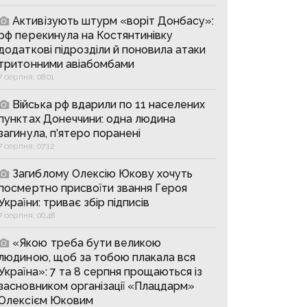
Активізують штурм «воріт Донбасу»:
рф перекинула на Костянтинівку
додаткові підрозділи й поновила атаки
тритонними авіабомбами
7 серпня, 08:01
Війська рф вдарили по 11 населених
пунктах Донеччини: одна людина
загинула, п’ятеро поранені
7 серпня, 07:12
Загиблому Олексію Юкову хочуть
посмертно присвоїти звання Героя
України: триває збір підписів
7 серпня, 06:48
«Якою треба бути великою
людиною, щоб за тобою плакала вся
Україна»: 7 та 8 серпня прощаються із
засновником організації «Плацдарм»
Олексієм Юковим