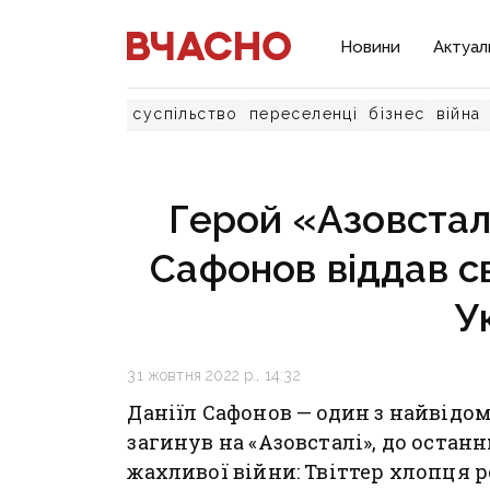
Новини
Актуал
суспільство
переселенці
бізнес
війна
Герой «Азовсталі
Сафонов віддав с
У
31 жовтня 2022 р., 14:32
Даніїл Сафонов — один з найвідо
загинув на «Азовсталі», до оста
жахливої війни: Твіттер хлопця 