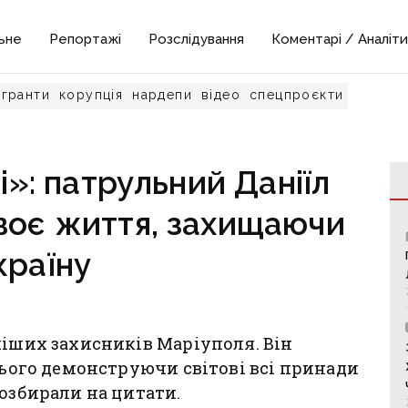
ьне
Репортажі
Розслідування
Коментарі / Аналіти
гранти
корупція
нардепи
відео
спецпроєкти
»: патрульний Даніїл
воє життя, захищаючи
країну
міших захисників Маріуполя. Він
ннього демонструючи світові всі принади
розбирали на цитати.