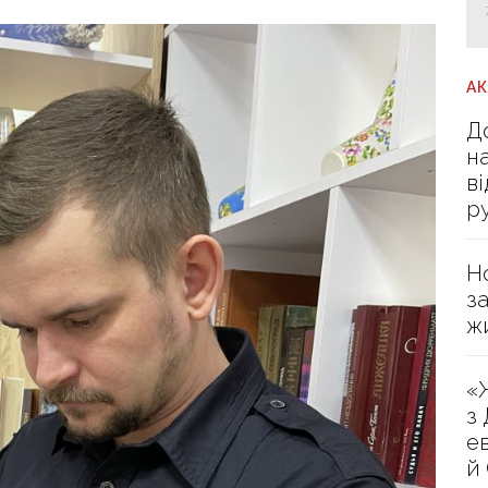
А
Д
н
в
р
Н
з
ж
«
з
е
й