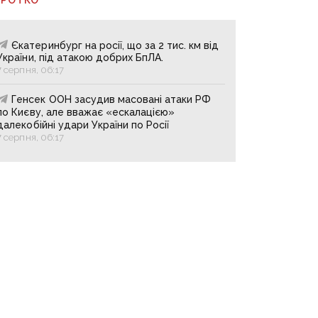
Єкатеринбург на росії, що за 2 тис. км від
України, під атакою добрих БпЛА.
7 серпня, 06:17
Генсек ООН засудив масовані атаки РФ
по Києву, але вважає «ескалацією»
далекобійні удари України по Росії
7 серпня, 06:17