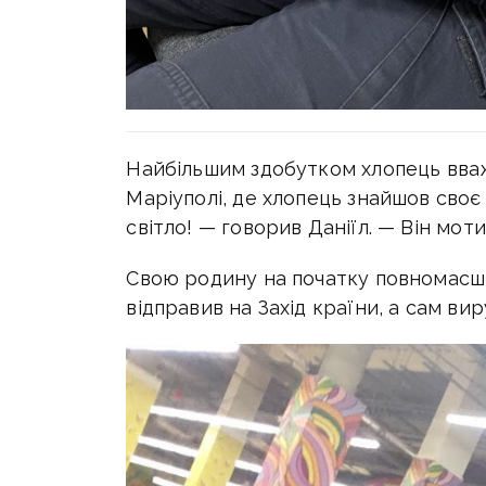
Найбільшим здобутком хлопець вважа
Маріуполі, де хлопець знайшов своє
світло! — говорив Даніїл. — Він мот
Свою родину на початку повномасш
відправив на Захід країни, а сам ви