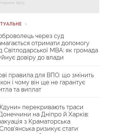
7 серпня, 05:23
КТУАЛЬНЕ
оброволець через суд
амагається отримати допомогу
ід Світлодарської МВА: як громада
уйнує довіру до влади
ові правила для ВПО: що змінить
акон і чому він ще не гарантує
итла та виплат
Ждуни» перекривають траси
 Донеччини на Дніпро й Харків:
вакуація з Краматорська
 Слов’янська ризикує стати