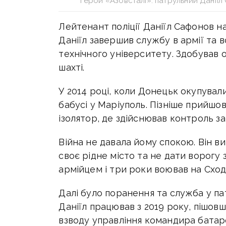
Герой «Азовсталі»: патрульний Даніїл
Лейтенант поліції Даніїл Сафонов на
Даніїл завершив службу в армії та 
технічного університету. Здобував о
шахті.
У 2014 році, коли Донецьк окупували
бабусі у Маріуполь. Пізніше прийшо
ізолятор, де здійснював контроль 
Війна не давала йому спокою. Він в
своє рідне місто та не дати ворогу 
армійцем і три роки воював на Сход
Далі було поранення та служба у пат
Даніїл працював з 2019 року, пішовш
взводу управління командира батаре