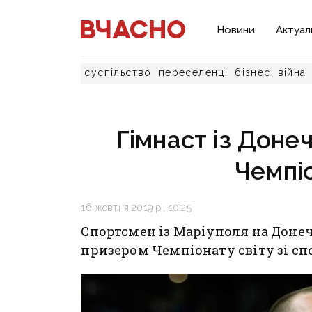
Новини
Актуал
суспільство
переселенці
бізнес
війна
Гімнаст із Доне
Чемпіо
16 жовтня 2019 р., 10:25
Спортсмен із Маріуполя на Донеч
призером Чемпіонату світу зі сп