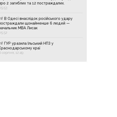
про 2 загиблих та 12 постраждалих.
05:53
В Одесі внаслідок російського удару
постраждали щонайменше 6 людей —
начальник МВА Лисак
05:52
ГУР уразила Ільський НПЗ у
Краснодарському краї
8 серпня, 12:49