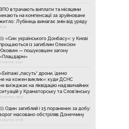
ВПО втрачають виплати та місяцями
чекають на компенсації за зруйноване
житло: Лубінець вимагає змін від уряду
06:30
«Син українського Донбасу»: у Києві
прощаються із загиблим Олексієм
Юковим — пошуковцем загону
«Плацдарм»
8 серпня, 10:47
«Екіпажі „пасуть“ дрони, їдемо
не на кожен виклик»: куди ДСНС
не виїжджає на ліквідацію надзвичайних
ситуацій у Краматорську та Слов’янську
8 серпня, 09:00
Один загиблий і 15 поранених за добу:
ворог масовано обстріляв Донеччину
8 серпня, 07:08