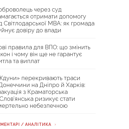
оброволець через суд
амагається отримати допомогу
ід Світлодарської МВА: як громада
уйнує довіру до влади
ові правила для ВПО: що змінить
акон і чому він ще не гарантує
итла та виплат
Ждуни» перекривають траси
 Донеччини на Дніпро й Харків:
вакуація з Краматорська
 Слов’янська ризикує стати
мертельно небезпечною
МЕНТАРІ / АНАЛІТИКА