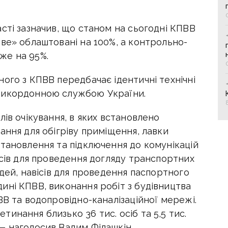
сті зазначив, що станом на сьогодні КПВВ
ве» облаштовані на 100%, а контрольно-
же на 95%.
ого з КПВВ передбачає ідентичні технічні
рикордонною службою України.
лів очікування, в яких встановлено
ання для обігріву приміщення, лавки
тановлення та підключення до комунікацій
ісів для проведення догляду транспортних
юдей, навісів для проведення паспортного
ині КПВВ, виконання робіт з будівництва
ВВ та водопровідно-каналізаційної мережі.
инання близько 36 тис. осіб та 5,5 тис.
— наголосив Вадим Філашкін.