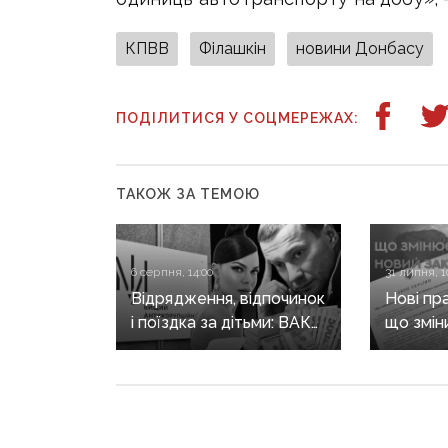
КПВВ
Філашкін
новини Донбасу
ПОДІЛИТИСЯ У СОЦМЕРЕЖАХ:
ТАКОЖ ЗА ТЕМОЮ
6 серпня, 14:00
31 липня, 1
Відрядження, відпочинок
Нові пр
і поїздка за дітьми: ВАКС
що змін
знову відмовив
він ще 
Кириленкам у виїзді
житла т
за кордон