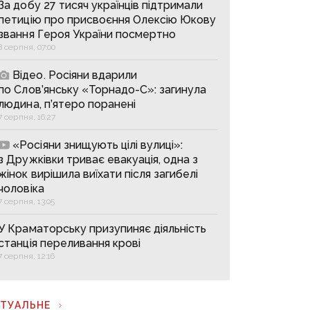
За добу 27 тисяч українців підтримали
петицію про присвоєння Олексію Юкову
звання Героя України посмертно
8 серпня, 07:00
Відео. Росіяни вдарили
по Слов’янську «Торнадо-С»: загинула
людина, п’ятеро поранені
7 серпня, 16:27
«Росіяни знищують цілі вулиці»:
з Дружківки триває евакуація, одна з
жінок вирішила виїхати після загибелі
чоловіка
7 серпня, 13:05
У Краматорську призупиняє діяльність
станція переливання крові
7 серпня, 12:16
КТУАЛЬНЕ