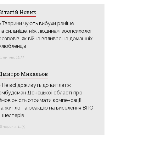
Віталій Новик
«Тварини чують вибухи раніше
та сильніше, ніж людина»: зоопсихолог
розповів, як війна впливає на домашніх
улюбленців
31 липня, 12:33
Дмитро Михальов
«Не всі доживуть до виплат»:
омбудсман Донецької області про
ймовірність отримати компенсації
за житло та реакцію на виселення ВПО
з шелтерів
16 червня, 11:39