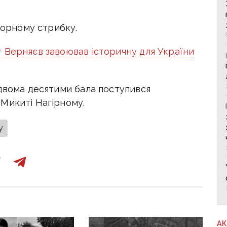
опорному стрибку.
 Верняєв завоював історичну для України
 двома десятими бала поступився
Микиті Нагірному.
у
А