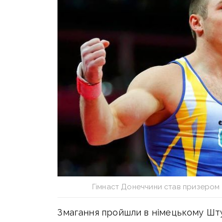
Гімнаст Донеччини став призером 
Змагання пройшли в німецькому Шту