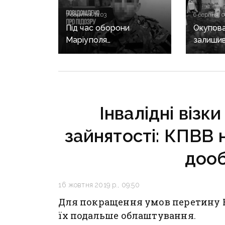
7 серпня, 11:03
6 серпня, 0
Під час оборони
Окупова
Маріуполя
залишив
дезертирував і
та води 
перейшов на бік рф:
вибухів
прикордоннику
з «Азовсталі»
повідомили про підозру
Інвалідні візк
зайнятості: КПВВ 
доо
16 жовтня 2019 р., 09:50
Для покращення умов перетину К
їх подальше облаштування.