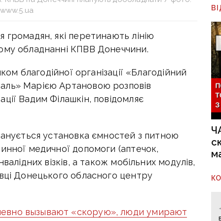
В
www.5.ua
я громадян, які перетинають лінію
ому обладнанні КПВВ Донеччини.
ником благодійної організації «Благодійний
аль» Марією Артановою розповів
ції Вадим Філашкін, повідомляє
Ч
планується установка ємностей з питною
с
инної медичної допомоги (аптечок,
м
валідних візків, а також мобільних модулів,
івці Донецького обласного центру
К
евно вызывают «скорую», люди умирают