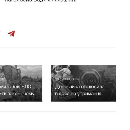
0:12
30 липня, 08:02
авила для ВПО:
Донеччина оголосила
ить закон і чому
підряд на утримання
не гарантує
дороги
а виплат
у Краматорському
районі, яку нещодавно
вже ремонтували