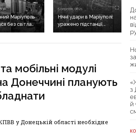
Д
8:36
5 серпня, 08:21
н
ний Маріуполь
Нічні удари в Маріуполі:
в
ся без світла
уражено підстанції,
р
після нічних
місто залишилося без
світла та води
Н
з
ж
и та мобільні модулі
на Донеччині планують
«
з
бладнати
е
й
с
ПВВ у Донецькій області необхідне
КО