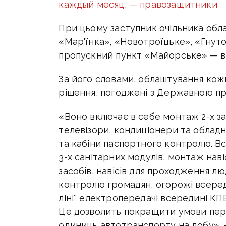
каждый месяц, — правозащитники
При цьому заступник очільника обла
«Мар'їнка», «Новотроїцьке», «Гнуто
пропускний пункт «Майорське» — в
За його словами, облаштування кожн
рішення, погоджені з Державною п
«Воно включає в себе монтаж 2-х за
телевізори, кондиціонери та обладн
та кабіни паспортного контролю. Вс
3-х санітарних модулів, монтаж нав
засобів, навісів для проходження л
контролю громадян, огорожі всеред
лінії електропередачі всередині КП
Це дозволить покращити умови перет
одиниць автотранспорту на добу», 