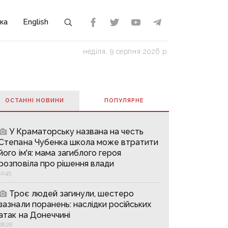
ка
English
неділя, 9 серпня 2026 р.
ОСТАННІ НОВИНИ
ПОПУЛЯРНE
У Краматорську названа на честь
Степана Чубенка школа може втратити
його ім'я: мама загиблого героя
розповіла про рішення влади
10:45
Троє людей загинули, шестеро
зазнали поранень: наслідки російських
атак на Донеччині
08:28