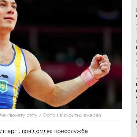
Чемпіонату світу / Фото з відкритих джерел
тгарті, повідомляє пресслужба