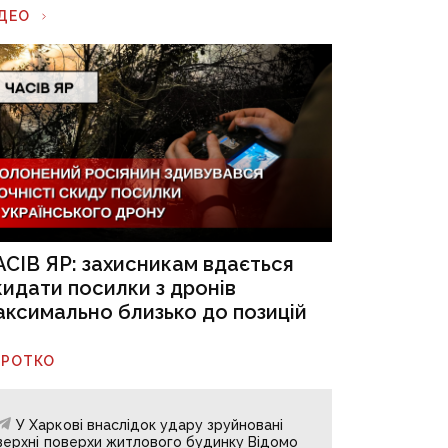
ІДЕО
АСІВ ЯР: захисникам вдається
кидати посилки з дронів
аксимально близько до позицій
ОРОТКО
У Харкові внаслідок удару зруйновані
верхні поверхи житлового будинку Відомо