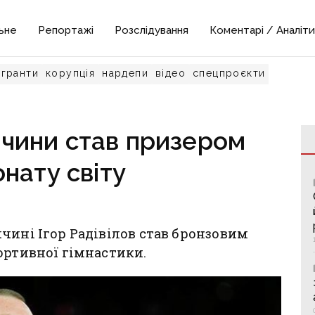
ьне
Репортажі
Розслідування
Коментарі / Аналіти
гранти
корупція
нардепи
відео
спецпроєкти
ччини став призером
нату світу
чині Ігор Радівілов став бронзовим
ортивної гімнастики.