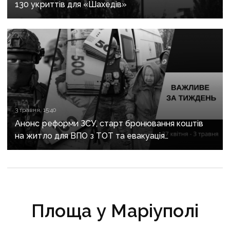
130 укриттів для «Шахедів»
3 травня, 15:40
Анонс реформи ЗСУ, старт бронювання коштів
на житло для ВПО з ТОТ та евакуація
з Донеччини: важливе за тиждень
Площа у Маріуполі