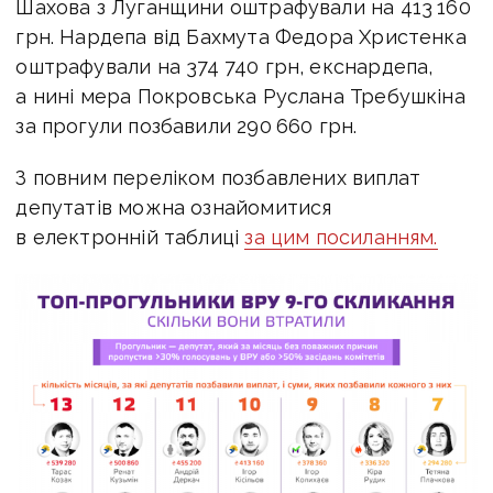
Шахова з Луганщини оштрафували на 413 160
грн. Нардепа від Бахмута Федора Христенка
оштрафували на 374 740 грн, екснардепа,
а нині мера Покровська Руслана Требушкіна
за прогули позбавили 290 660 грн.
З повним переліком позбавлених виплат
депутатів можна ознайомитися
в електронній таблиці
за цим посиланням.