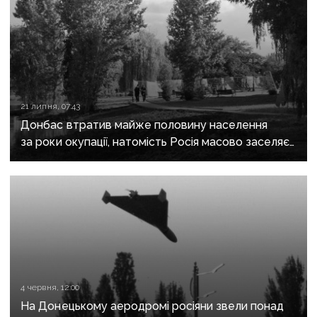
21 липня, 07:43
Донбас втратив майже половину населення
за роки окупації, натомість Росія масово заселяє
регіон своїми громадянами — ГУР
4 червня, 12:00
На Донецькому аеродромі росіяни звели понад