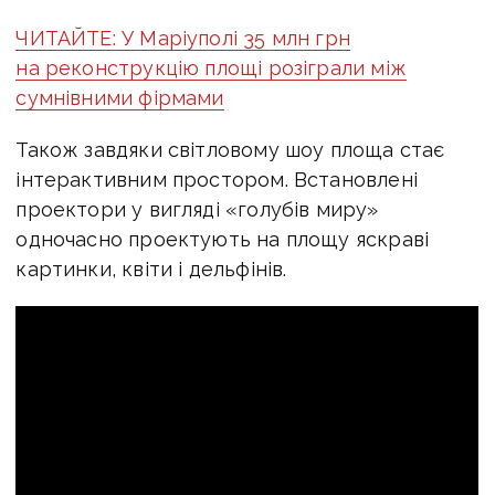
ЧИТАЙТЕ: У Маріуполі 35 млн грн
на реконструкцію площі розіграли між
сумнівними фірмами
Також завдяки світловому шоу площа стає
інтерактивним простором. Встановлені
проектори у вигляді «голубів миру»
одночасно проектують на площу яскраві
картинки, квіти і дельфінів.