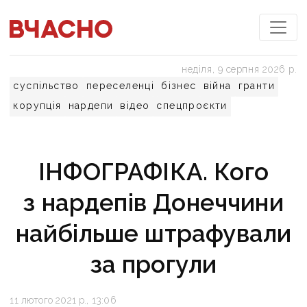
неділя, 9 серпня 2026 р.
суспільство
переселенці
бізнес
війна
гранти
корупція
нардепи
відео
спецпроєкти
ІНФОГРАФІКА. Кого
з нардепів Донеччини
найбільше штрафували
за прогули
11 лютого 2021 р., 13:06