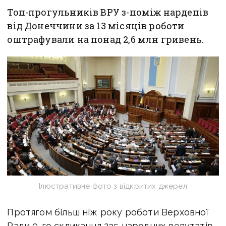
Топ-прогульників ВРУ з-поміж нардепів
від Донеччини за 13 місяців роботи
оштрафували на понад 2,6 млн гривень.
Ілюстративне фото з відкритих джерел
Протягом більш ніж року роботи Верховної
Ради 9-го скликання 235 народних депутатів