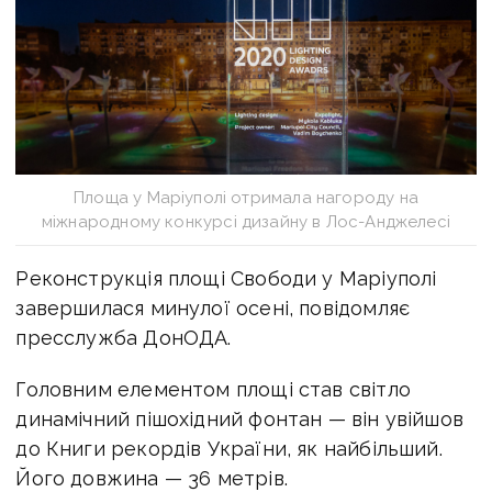
Площа у Маріуполі отримала нагороду на
міжнародному конкурсі дизайну в Лос-Анджелесі
Реконструкція площі Свободи у Маріуполі
завершилася минулої осені, повідомляє
пресслужба ДонОДА.
Головним елементом площі став світло
динамічний пішохідний фонтан — він увійшов
до Книги рекордів України, як найбільший.
Його довжина — 36 метрів.