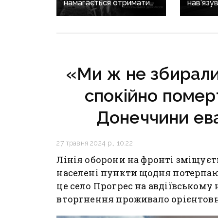
намагається отримати
нав’язув
допомогу від
що Дон
Світлодарської МВА:
не украї
як громада руйнує
справжн
довіру до влади
регіону
в уніка
«Ми ж не збиралис
спокійно помер
Донеччини ев
27 травня 2024 р., 10:22
Лінія оборони на фронті зміщуєт
населені пункти щодня потерпают
це село Прогрес на авдіївськом
вторгнення проживало орієнтовно