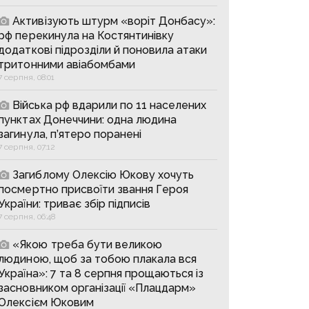
Активізують штурм «воріт Донбасу»:
рф перекинула на Костянтинівку
додаткові підрозділи й поновила атаки
тритонними авіабомбами
7 серпня, 08:01
Війська рф вдарили по 11 населених
пунктах Донеччини: одна людина
загинула, п’ятеро поранені
7 серпня, 07:12
Загиблому Олексію Юкову хочуть
посмертно присвоїти звання Героя
України: триває збір підписів
7 серпня, 06:48
«Якою треба бути великою
людиною, щоб за тобою плакала вся
Україна»: 7 та 8 серпня прощаються із
засновником організації «Плацдарм»
Олексієм Юковим