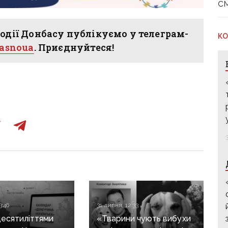
с
одії Донбасу публікуємо у телеграм-
КО
hasnoua
. Приєднуйтеся!
3:46
31 липня, 12:33
десятиліттями
«Тварини чують вибухи