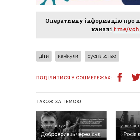
Оперативну інформацію про п
каналі
t.me/vc
діти
канікули
суспільство
ПОДІЛИТИСЯ У СОЦМЕРЕЖАХ:
ТАКОЖ ЗА ТЕМОЮ
3 серпня, 13:28
31 липня, 1
Доброволець через суд
«Росія 