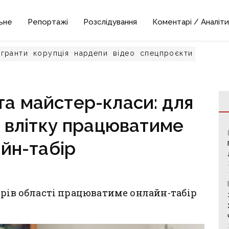
ьне
Репортажі
Розслідування
Коментарі / Аналіти
гранти
корупція
нардепи
відео
спецпроєкти
 та майстер-класи: для
 влітку працюватиме
йн-табір
ярів області працюватиме онлайн-табір