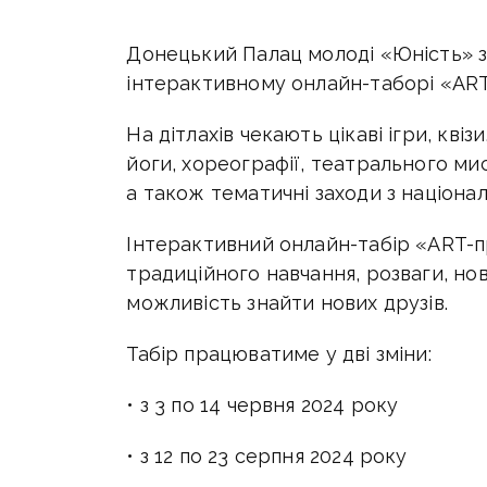
Донецький Палац молоді «Юність» за
інтерактивному онлайн-таборі «ART
На дітлахів чекають цікаві ігри, квіз
йоги, хореографії, театрального ми
а також тематичні заходи з націона
Інтерактивний онлайн-табір «ART-пр
традиційного навчання, розваги, нові
можливість знайти нових друзів.
Табір працюватиме у дві зміни:
• з 3 по 14 червня 2024 року
• з 12 по 23 серпня 2024 року