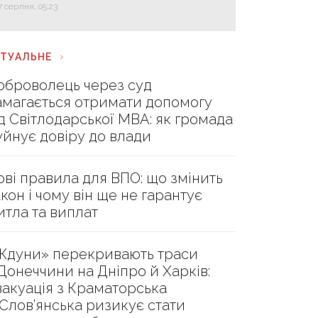
7 серпня, 05:23
КТУАЛЬНЕ
оброволець через суд
амагається отримати допомогу
ід Світлодарської МВА: як громада
уйнує довіру до влади
ові правила для ВПО: що змінить
акон і чому він ще не гарантує
итла та виплат
Ждуни» перекривають траси
 Донеччини на Дніпро й Харків:
вакуація з Краматорська
 Слов’янська ризикує стати