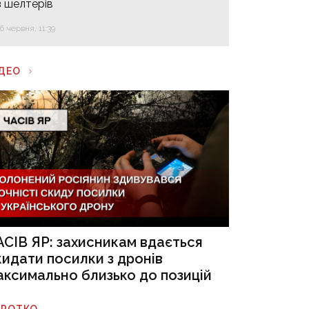
з шелтерів
16 червня, 11:39
ІДЕО
АСІВ ЯР: захисникам вдається
кидати посилки з дронів
аксимально близько до позицій
ОРОТКО