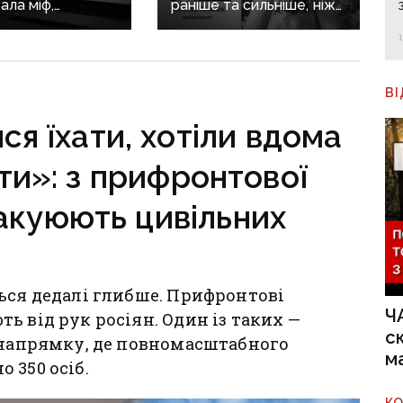
ала міф,
раніше та сильніше, ніж
еччина —
людина»: зоопсихолог
нська»:
розповів, як війна
ю історію
впливає на домашніх
 зберуть
улюбленців
В
льному календарі
я їхати, хотіли вдома
ти»: з прифронтової
акуюють цивільних
ься дедалі глибше. Прифронтові
Ч
ь від рук росіян. Один із таких —
с
у напрямку, де повномасштабного
м
 350 осіб.
К