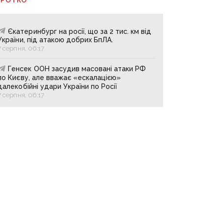
Єкатеринбург на росії, що за 2 тис. км від
України, під атакою добрих БпЛА.
7 серпня, 06:17
Генсек ООН засудив масовані атаки РФ
по Києву, але вважає «ескалацією»
далекобійні удари України по Росії
7 серпня, 06:17