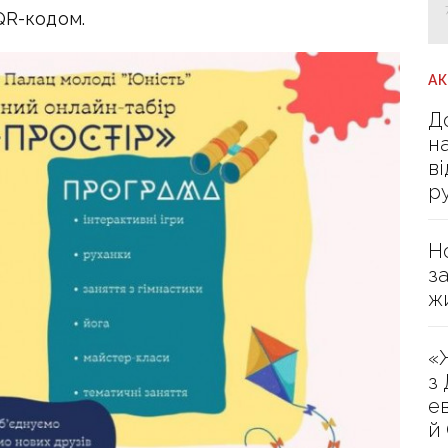
QR-кодом.
А
Д
н
в
р
Н
з
ж
«
з
е
й