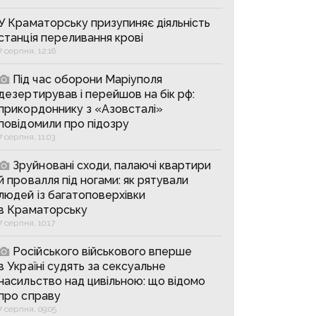
У Краматорську призупиняє діяльність
станція переливання крові
7 серпня, 12:16
Під час оборони Маріуполя
дезертирував і перейшов на бік рф:
прикордоннику з «Азовсталі»
повідомили про підозру
7 серпня, 11:03
Зруйновані сходи, палаючі квартири
й провалля під ногами: як рятували
людей із багатоповерхівки
в Краматорську
7 серпня, 10:17
Російського військового вперше
в Україні судять за сексуальне
насильство над цивільною: що відомо
про справу
7 серпня, 09:05