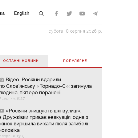
ка
English
субота, 8 серпня 2026 р.
ОСТАННІ НОВИНИ
ПОПУЛЯРНE
Відео. Росіяни вдарили
по Слов’янську «Торнадо-С»: загинула
людина, п’ятеро поранені
7 серпня, 16:27
«Росіяни знищують цілі вулиці»:
з Дружківки триває евакуація, одна з
жінок вирішила виїхати після загибелі
чоловіка
7 серпня, 13:05