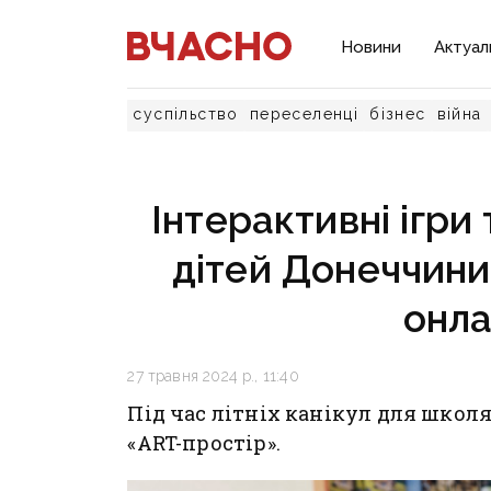
Новини
Актуал
суспільство
переселенці
бізнес
війна
Інтерактивні ігри
дітей Донеччини
онла
27 травня 2024 р., 11:40
Під час літніх канікул для школ
«ART-простір».