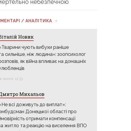
мертельно небезпечною
МЕНТАРІ / АНАЛІТИКА
Віталій Новик
«Тварини чують вибухи раніше
та сильніше, ніж людина»: зоопсихолог
розповів, як війна впливає на домашніх
улюбленців
31 липня, 12:33
Дмитро Михальов
«Не всі доживуть до виплат»:
омбудсман Донецької області про
ймовірність отримати компенсації
за житло та реакцію на виселення ВПО