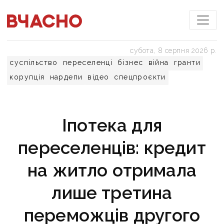
субота, 8 серпня 2026 р.
суспільство
переселенці
бізнес
війна
гранти
корупція
нардепи
відео
спецпроєкти
Іпотека для
переселенців: кредит
на житло отримала
лише третина
переможців другого