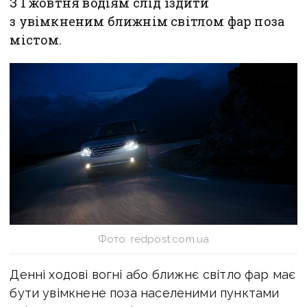
З 1 жовтня водіям слід їздити
з увімкненим ближнім світлом фар поза
містом.
Фото: redpost.com.ua
Денні ходові вогні або ближнє світло фар має
бути увімкнене поза населеними пунктами