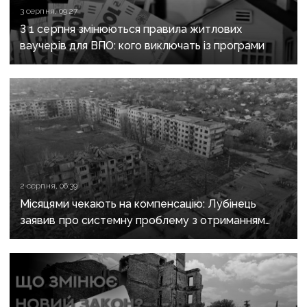
3 серпня, 09:27
З 1 серпня змінюються правила житлових
ваучерів для ВПО: кого виключать із програми
2 серпня, 06:39
Місяцями чекають на компенсацію: Лубінець
заявив про системну проблему з отриманням
сертифікатів за зруйноване житло