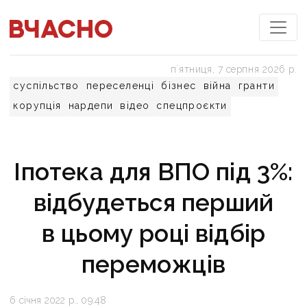
пʼятниця, 7 серпня 2026 р.
суспільство
переселенці
бізнес
війна
гранти
корупція
нардепи
відео
спецпроєкти
Іпотека для ВПО під 3%:
відбудеться перший
в цьому році відбір
переможців
6 січня 2022 р., 09:48