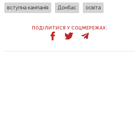
вступна кампанія
Донбас
освіта
ПОДІЛИТИСЯ У СОЦМЕРЕЖАХ:
ТАКОЖ ЗА ТЕМОЮ
22 липня, 13:30
Ветерани та їх родини можуть безплатно
здобути нову професію: як скористатися