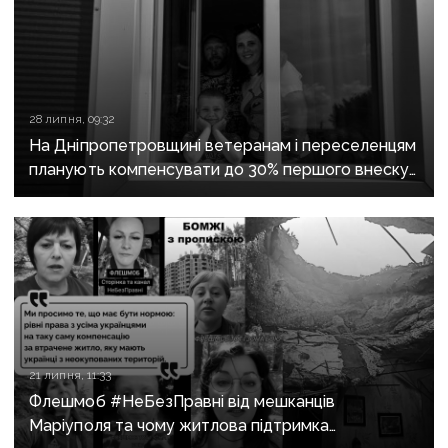
28 липня, 09:32
На Дніпропетровщині ветеранам і переселенцям
планують компенсувати до 30% першого внеску
за програмою «єОселя»
21 липня, 11:33
Флешмоб #НеБезПравні від мешканців
Маріуполя та чому житлова підтримка