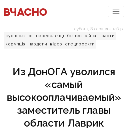
субота, 8 серпня 2026 р.
суспільство
переселенці
бізнес
війна
гранти
корупція
нардепи
відео
спецпроєкти
Из ДонОГА уволился
«самый
высокооплачиваемый»
заместитель главы
области Лаврик