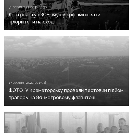
31 серпня 2022 р., 11:38
Контрнаступ ЗСУ змушує рф змінювати
пріоритети на сході
17 серпня 2021 р., 15:38
ФОТО. У Краматорську провели тестовий підйом
прапору на 80-метровому флагштоці