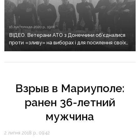
16 листопада 2020 р., 19:06
ВІДЕО. Ветерани АТО з Донеччини об’єдналися
проти «зливу» на виборах і для посилення своїх
позицій у регіоні
Взрыв в Мариуполе:
ранен 36-летний
мужчина
2 липня 2018 р., 09:42