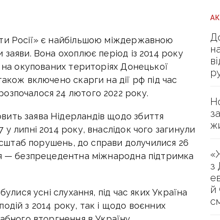
А
Д
оти Росії» є найбільшою міждержавною
н
 заяви. Вона охоплює період із 2014 року
в
в на окупованих територіях Донецької
р
також включено скарги на дії рф під час
озпочалося 24 лютого 2022 року.
Н
з
вить заява Нідерландів щодо збиття
ж
у липні 2014 року, внаслідок чого загинули
масштаб порушень, до справи долучилися 26
«
ія — безпрецедентна міжнародна підтримка
з
е
й
булися усні слухання, під час яких Україна
с
одій з 2014 року, так і щодо воєнних
табного вторгнення в Україну.