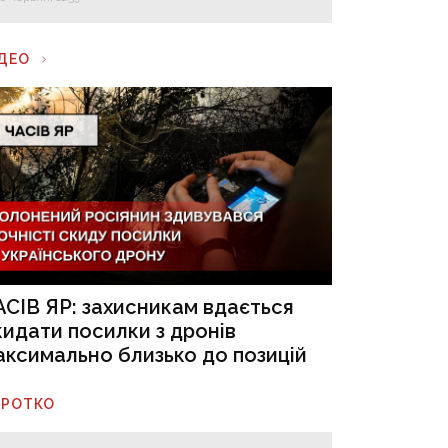
ІДЕО
АСІВ ЯР: захисникам вдається
кидати посилки з дронів
аксимально близько до позицій
ОРОТКО