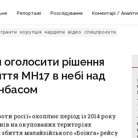
ьне
Репортажі
Розслідування
Коментарі / Аналіти
гранти
корупція
нардепи
відео
спецпроєкти
 оголосити рішення
иття MH17 в небі над
нбасом
оти росії» охоплює період із 2014 року
инів на окупованих територіях
 збиття малайзійського «Боїнга» рейсу