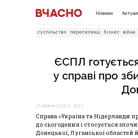
Новини
Актуал
суспільство
переселенці
бізнес
війна
ЄСПЛ готується
у справі про зб
До
17 червня 2025 р., 14:27
Справа «Україна та Нідерланди пр
до сьогодення і стосується злоч
Донецької, Луганської областей й