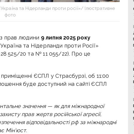
«Україна та Нідерланди проти росії»/ Ілюстративне
фото
 з прав людини
9 липня 2025 року
«Україна та Нідерланди проти Росії»
28 525/20 та № 11 055/22). Про це
 приміщенні ЄСПЛ у Страсбурзі, об 11:00
олошення буде доступний на сайті ЄСПЛ
тальне значення — як для міжнародної
я захисту прав жертв російської агресії,
зпечення відповідальності рф за міжнародні
ає Мін'юст.