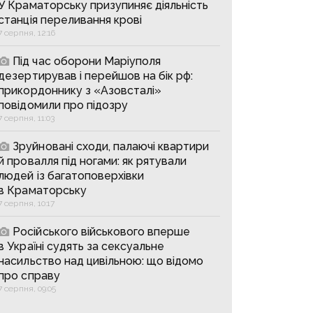
У Краматорську призупиняє діяльність
станція переливання крові
7 серпня, 12:16
Під час оборони Маріуполя
дезертирував і перейшов на бік рф:
прикордоннику з «Азовсталі»
повідомили про підозру
7 серпня, 11:03
Зруйновані сходи, палаючі квартири
й провалля під ногами: як рятували
людей із багатоповерхівки
в Краматорську
7 серпня, 10:17
Російського військового вперше
в Україні судять за сексуальне
насильство над цивільною: що відомо
про справу
7 серпня, 09:05