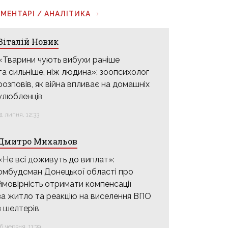
МЕНТАРІ / АНАЛІТИКА
Віталій Новик
«Тварини чують вибухи раніше
та сильніше, ніж людина»: зоопсихолог
розповів, як війна впливає на домашніх
улюбленців
31 липня, 12:33
Дмитро Михальов
«Не всі доживуть до виплат»:
омбудсман Донецької області про
ймовірність отримати компенсації
за житло та реакцію на виселення ВПО
з шелтерів
16 червня, 11:39