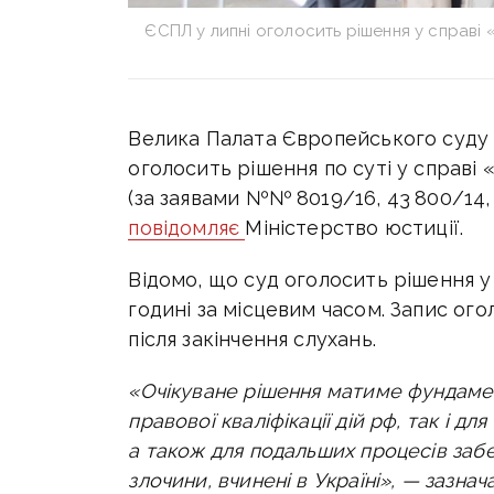
ЄСПЛ у липні оголосить рішення у справі 
Велика Палата Європейського суду
оголосить рішення по суті у справі 
(за заявами №№ 8019/16, 43 800/14, 
повідомляє
Міністерство юстиції.
Відомо, що суд оголосить рішення у
годині за місцевим часом. Запис ог
після закінчення слухань.
«Очікуване рішення матиме фундамен
правової кваліфікації дій рф, так і дл
а також для подальших процесів забе
злочини, вчинені в Україні», — зазнач