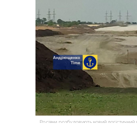
Росіяни розбудовують новий логістичний
Анд