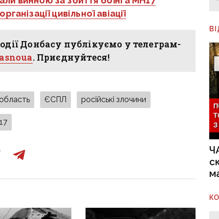
али винною за збиття боїнга МН17
рганізації цивільної авіації
В
одії Донбасу публікуємо у телеграм-
hasnoua
. Приєднуйтеся!
 область
ЄСПЛ
російські злочини
17
Ч
с
м
К