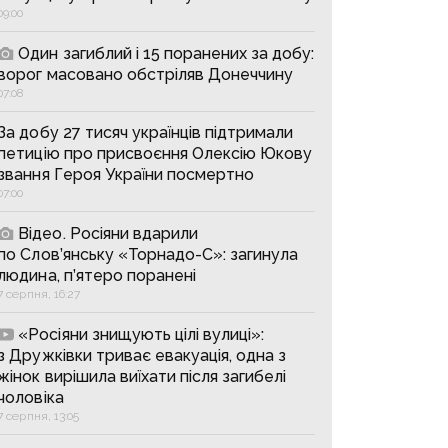
09:00
Один загиблий і 15 поранених за добу:
ворог масовано обстріляв Донеччину
07:08
За добу 27 тисяч українців підтримали
петицію про присвоєння Олексію Юкову
звання Героя України посмертно
07:00
Відео. Росіяни вдарили
по Слов’янську «Торнадо-С»: загинула
людина, п’ятеро поранені
7 серпня, 16:27
«Росіяни знищують цілі вулиці»:
з Дружківки триває евакуація, одна з
жінок вирішила виїхати після загибелі
чоловіка
7 серпня, 13:05