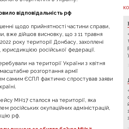
КО
вило відповідальність рф
ішенні щодо прийнятності частини справи,
ни, вже дійшов висновку, що з 11 травня
2022 року території Донбасу, захоплені
 юрисдикцією російської федерації.
перебували на території України з квітня
омасштабне розгортання армії
Тим самим ЄСПЛ фактично спростував заяви
раїні.
ейсу MH17 сталося на території, яка
ем російських окупаційних адміністрацій,
кцію рф.