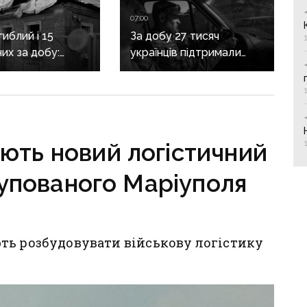
07:00
иблий і 15
За добу 27 тисяч
их за добу:
українців підтримали
асовано
петицію про присвоєння
яв Донеччину
Олексію Юкову звання
Героя України
посмертно
ють новий логістичний
упованого Маріуполя
ть розбудовувати військову логістику