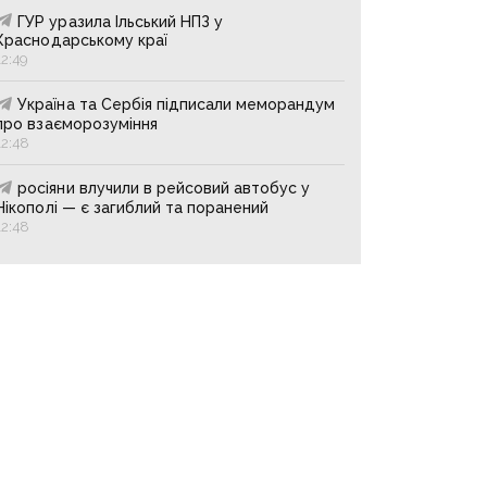
ГУР уразила Ільський НПЗ у
Краснодарському краї
12:49
Україна та Сербія підписали меморандум
про взаєморозуміння
12:48
росіяни влучили в рейсовий автобус у
Нікополі — є загиблий та поранений
12:48