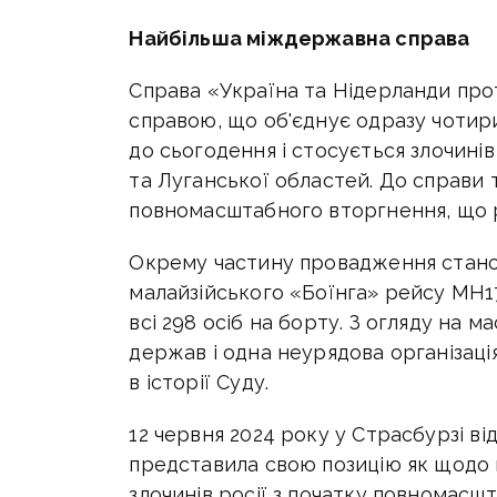
Найбільша міждержавна справа
Справа «Україна та Нідерланди пр
справою, що об'єднує одразу чотири
до сьогодення і стосується злочині
та Луганської областей. До справи 
повномасштабного вторгнення, що р
Окрему частину провадження стано
малайзійського «Боїнга» рейсу MH17 
всі 298 осіб на борту. З огляду на 
держав і одна неурядова організац
в історії Суду.
12 червня 2024 року у Страсбурзі від
представила свою позицію як щодо п
злочинів росії з початку повномасш