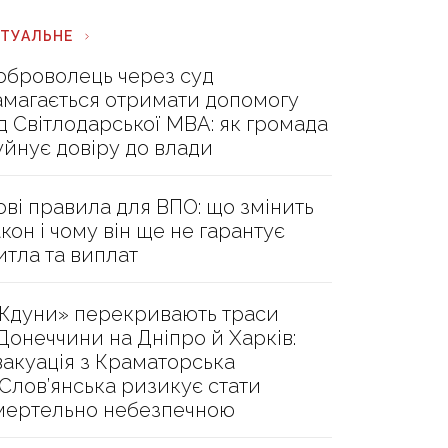
КТУАЛЬНЕ
оброволець через суд
амагається отримати допомогу
ід Світлодарської МВА: як громада
уйнує довіру до влади
ові правила для ВПО: що змінить
акон і чому він ще не гарантує
итла та виплат
Ждуни» перекривають траси
 Донеччини на Дніпро й Харків:
вакуація з Краматорська
 Слов’янська ризикує стати
мертельно небезпечною