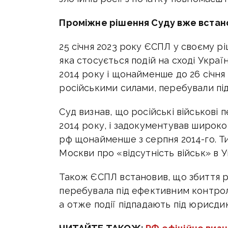
Проміжне рішення Суду вже встано
25 січня 2023 року ЄСПЛ у своєму р
яка стосується подій на сході Украї
2014 року і щонайменше до 26 січня 
російськими силами, перебували під
Суд визнав, що російські військові 
2014 року, і задокументував широк
рф щонайменше з серпня 2014-го. 
Москви про «відсутність військ» в Ук
Також ЄСПЛ встановив, що збиття р
перебувала під ефективним контрол
а отже події підпадають під юрисди