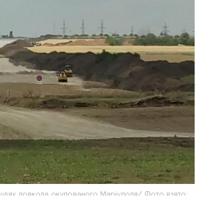
 шлях довкола окупованого Маріуполя/ Фото взято:
рющенко Time