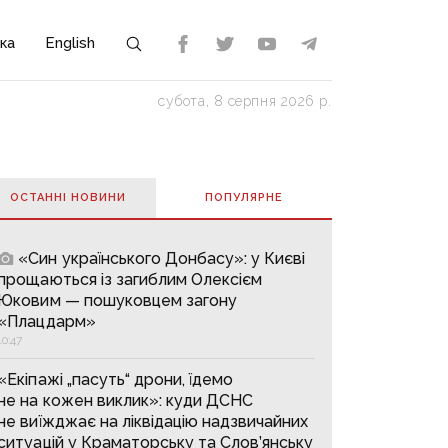
ка
English
субота, 8 серпня 2026 р.
ОСТАННІ НОВИНИ
ПОПУЛЯРНE
«Син українського Донбасу»: у Києві
прощаються із загиблим Олексієм
Юковим — пошуковцем загону
«Плацдарм»
10:47
«Екіпажі „пасуть“ дрони, їдемо
не на кожен виклик»: куди ДСНС
не виїжджає на ліквідацію надзвичайних
ситуацій у Краматорську та Слов’янську