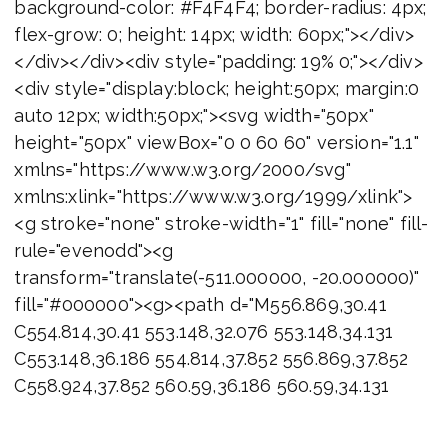
background-color: #F4F4F4; border-radius: 4px;
flex-grow: 0; height: 14px; width: 60px;"></div>
</div></div><div style="padding: 19% 0;"></div>
<div style="display:block; height:50px; margin:0
auto 12px; width:50px;"><svg width="50px"
height="50px" viewBox="0 0 60 60" version="1.1"
xmlns="https://www.w3.org/2000/svg"
xmlns:xlink="https://www.w3.org/1999/xlink">
<g stroke="none" stroke-width="1" fill="none" fill-
rule="evenodd"><g
transform="translate(-511.000000, -20.000000)"
fill="#000000"><g><path d="M556.869,30.41
C554.814,30.41 553.148,32.076 553.148,34.131
C553.148,36.186 554.814,37.852 556.869,37.852
C558.924,37.852 560.59,36.186 560.59,34.131
C560.59,32.076 558.924,30.41 556.869,30.41
M541,60.657 C535.114,60.657 530.342,55.887