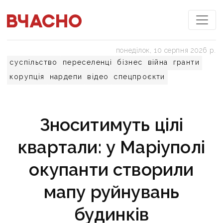
понеділок, 10 серпня 2026 р.
суспільство
переселенці
бізнес
війна
гранти
корупція
нардепи
відео
спецпроєкти
Зноситимуть цілі
квартали: у Маріуполі
окупанти створили
мапу руйнувань
будинків