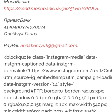
МоноБанка:
https://send.monobank.ua/jar/5LHo1GRDLS
.
ПриватБанк
4149499375079074
Овсійчук Ганна
PayPal:
annabardyuk9@gmail.com
.
<blockquote class="instagram-media" data-
instgrm-captioned data-instgrm-
permalink="https://www.instagram.com/reel/
utm_source=ig_embed&amp;utm_campaign=loadi
data-instgrm-version="14" style="
background:#FFF; border:0; border-radius:3px;
box-shadow:0 0 1px 0 rgba(0,0,0,0.5),0 1px 10px
0 rgba(0,0,0,0.15); margin: 1px; max-width:540px;
min-width:326px; padding:0; width:99.375%;