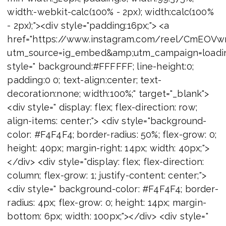
width:-webkit-calc(100% - 2px); width:calc(100%
- 2px);"><div style="padding:16px;"> <a
href="https://www.instagram.com/reel/CmEOV
utm_source=ig_embed&amp;utm_campaign=loadi
style=" background:#FFFFFF; line-height:0;
padding:0 0; text-align:center; text-
decoration:none; width:100%;" target="_blank">
<div style=" display: flex; flex-direction: row;
align-items: center;"> <div style="background-
color: #F4F4F4; border-radius: 50%; flex-grow: 0;
height: 40px; margin-right: 14px; width: 40px;">
</div> <div style="display: flex; flex-direction:
column; flex-grow: 1; justify-content: center;">
<div style=" background-color: #F4F4F4; border-
radius: 4px; flex-grow: 0; height: 14px; margin-
bottom: 6px; width: 100px;"></div> <div style="