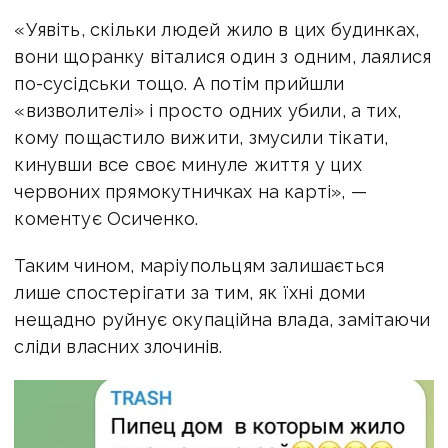
«Уявіть, скільки людей жило в цих будинках,
вони щоранку віталися один з одним, лаялися
по-сусідськи тощо. А потім прийшли
«визволителі» і просто одних убили, а тих,
кому пощастило вижити, змусили тікати,
кинувши все своє минуле життя у цих
червоних прямокутничках на карті», —
коментує Осиченко.
Таким чином, маріупольцям залишається
лише спостерігати за тим, як їхні доми
нещадно руйнує окупаційна влада, замітаючи
сліди власних злочинів.