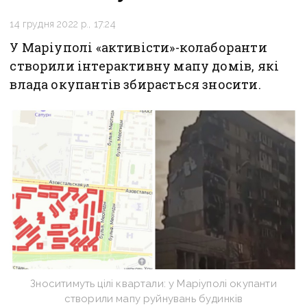
14 грудня 2022 р., 17:24
У Маріуполі «активісти»-колаборанти
створили інтерактивну мапу домів, які
влада окупантів збирається зносити.
Зноситимуть цілі квартали: у Маріуполі окупанти
створили мапу руйнувань будинків