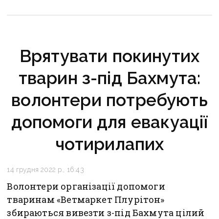
Врятувати покинутих
тварин з-під Бахмута:
волонтери потребують
допомоги для евакуації
чотирилапих
14 грудня 2022 р., 16:43
Волонтери організації допомоги
тваринам «Ветмаркет Плурітон»
збираються вивезти з-під Бахмута цілий