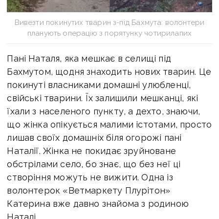
Вивезти покинутих тварин з-під Бахмута: волонтери
планують операцію з порятунку чотирилапих
Пані Наталя, яка мешкає в селищі під
Бахмутом, щодня знаходить нових тварин. Це
покинуті власниками домашні улюбленці,
свійські тварини. Їх залишили мешканці, які
їхали з населеного пункту, а дехто, знаючи,
що жінка опікується малими істотами, просто
лишав своїх домашніх біля огорожі пані
Наталії. Жінка не покидає зруйноване
обстрілами село, бо знає, що без неї ці
створіння можуть не вижити. Одна із
волонтерок «Ветмаркету Плурітон»
Катерина вже давно знайома з родиною
Наталі.