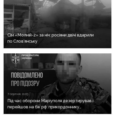
05:41
Сім «Молній-2» за ніч: росіяни двічі вдарили
по Слов’янську
7 серпня, 11:03
Під час оборони Маріуполя дезертирував і
перейшов на бік рф: прикордоннику
з «Азовсталі» повідомили про підозру