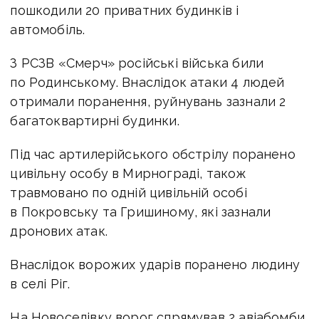
пошкодили 20 приватних будинків і
автомобіль.
З РСЗВ «Смерч» російські війська били
по Родинському. Внаслідок атаки 4 людей
отримали поранення, руйнувань зазнали 2
багатоквартирні будинки.
Під час артилерійського обстрілу поранено
цивільну особу в Мирнограді, також
травмовано по одній цивільній особі
в Покровську та Гришиному, які зазнали
дронових атак.
Внаслідок ворожих ударів поранено людину
в селі Ріг.
На Новоселівку ворог спрямував 2 авіабомби