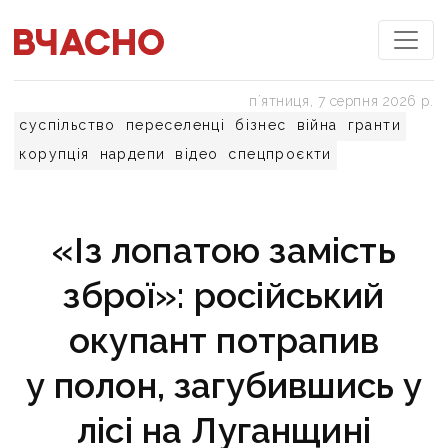
пʼятниця, 7 серпня 2026 р.
суспільство
переселенці
бізнес
війна
гранти
корупція
нардепи
відео
спецпроєкти
«Із лопатою замість
зброї»: російський
окупант потрапив
у полон, загубившись у
лісі на Луганщині