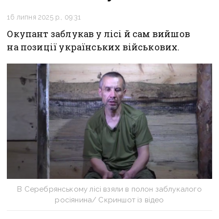
16 липня 2025 р., 09:31
Окупант заблукав у лісі й сам вийшов
на позиції українських військових.
В Серебрянському лісі взяли в полон заблукалого
росіянина/ Скриншот із відео