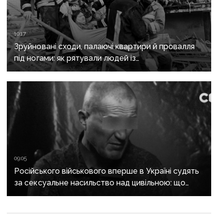
10:17
Зруйновані сходи, палаючі квартири й провалля
під ногами: як рятували людей із
багатоповерхівки в Краматорську
09:05
Російського військового вперше в Україні судять
за сексуальне насильство над цивільною: що
відомо про справу