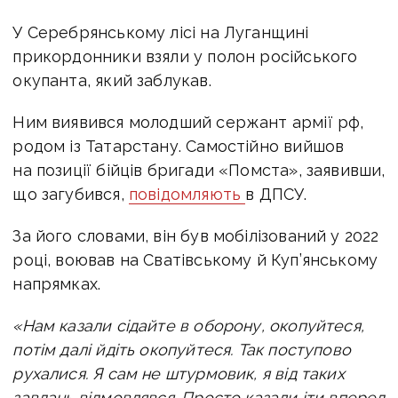
У Серебрянському лісі на Луганщині
прикордонники взяли у полон російського
окупанта, який заблукав.
Ним виявився молодший сержант армії рф,
родом із Татарстану. Самостійно вийшов
на позиції бійців бригади «Помста», заявивши,
що загубився,
повідомляють
в ДПСУ.
За його словами, він був мобілізований у 2022
році, воював на Сватівському й Куп’янському
напрямках.
«Нам казали сідайте в оборону, окопуйтеся,
потім далі йдіть окопуйтеся. Так поступово
рухалися. Я сам не штурмовик, я від таких
завдань відмовлявся. Просто казали іти вперед