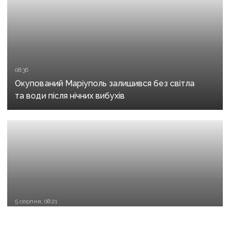
08:36
Окупований Маріуполь залишився без світла
та води після нічних вибухів
5 серпня, 08:21
Нічні удари в Маріуполі: уражено підстанції, місто
залишилося без світла та води