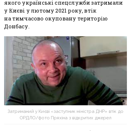
якого українські спецслужби затримали
у Києві у лютому 2021 року, втік
на тимчасово окуповану територію
Донбасу.
Затриманий у Києві «заступник міністра ДНР» втік до
ОРДЛО/фото Пряхіна з відкритих джерел