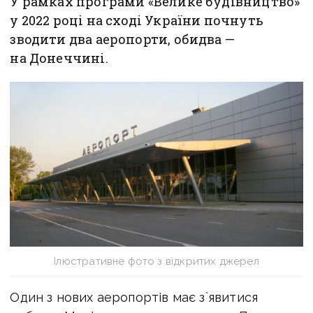
У рамках програми «Велике будівництво»
у 2022 році на сході України почнуть
зводити два аеропорти, обидва —
на Донеччині.
Ілюстративне фото з відкритих джерел
Один з нових аеропортів має з`явитися