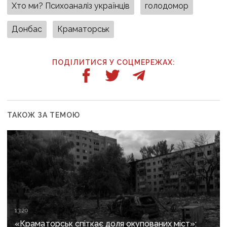
Хто ми? Психоаналіз українців
голодомор
Донбас
Краматорськ
ПОДІЛИТИСЯ У СОЦМЕРЕЖАХ:
ТАКОЖ ЗА ТЕМОЮ
13:20
«Краматорськ спіткає доля окупованих міст»: