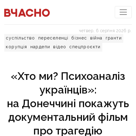
четвер, 6 серпня 2026 р.
суспільство
переселенці
бізнес
війна
гранти
корупція
нардепи
відео
спецпроєкти
«Хто ми? Психоаналіз
українців»:
на Донеччині покажуть
документальний фільм
про трагедію