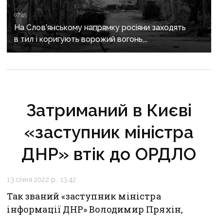
07:45
На Слов’янському напрямку росіяни заходять
в тил і коригують ворожий вогонь,
на Краматорському «промацують» слабкі
ділянки
Затриманий в Києві
«заступник міністра
ДНР» втік до ОРДЛО
13 січня 2022 р., 13:42
Так званий «заступник міністра
інформації ДНР» Володимир Пряхін,