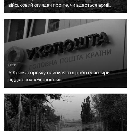
військовий оглядач про те, чи вдасться армії
рф захопити останню агломерацію Донеччини до
кінця 2026 року
08:46
У Краматорську припиняють роботу чотири
відділення «Укрпошти»