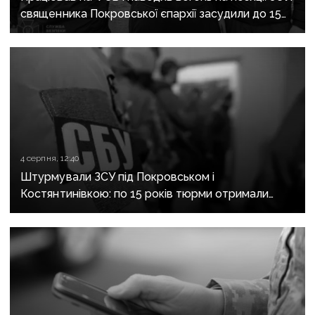
священника Покровської єпархії засудили до 15
років
4 серпня, 12:40
Штурмували ЗСУ під Покровськом і
Костянтинівкою: по 15 років тюрми отримали
десятеро бойовиків, які воювали на боці рф