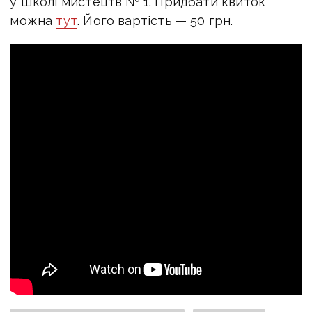
у Школі мистецтв № 1. Придбати квиток
можна
тут
. Його вартість — 50 грн.