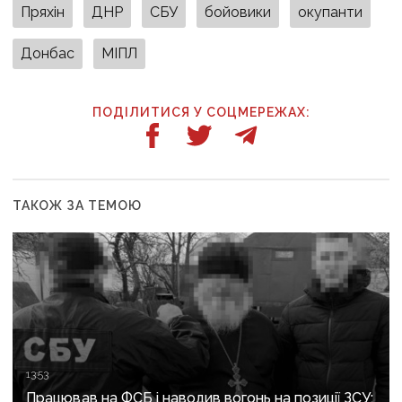
Пряхін
ДНР
СБУ
бойовики
окупанти
Донбас
МІПЛ
ПОДІЛИТИСЯ У СОЦМЕРЕЖАХ:
ТАКОЖ ЗА ТЕМОЮ
13:53
Працював на ФСБ і наводив вогонь на позиції ЗСУ: