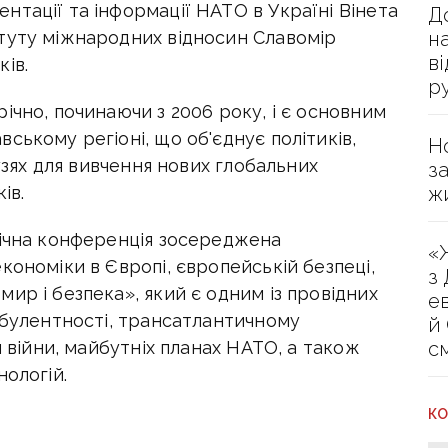
тації та інформації НАТО в Україні Вінета
Д
н
туту міжнародних відносин Славомір
в
ів.
р
ічно, починаючи з 2006 року, і є основним
ському регіоні, що об'єднує політиків,
Н
лузях для вивчення нових глобальних
з
ж
ів.
річна конференція зосереджена
«
кономіки в Європі, європейській безпеці,
з
ир і безпека», який є одним із провідних
е
рбулентності, трансатлантичному
й
с
и війни, майбутніх планах НАТО, а також
нологій.
КО