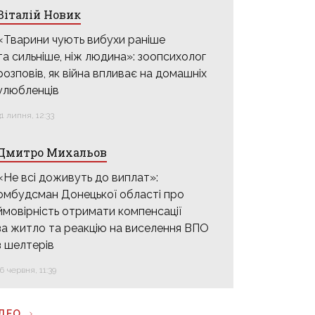
Віталій Новик
«Тварини чують вибухи раніше
та сильніше, ніж людина»: зоопсихолог
розповів, як війна впливає на домашніх
улюбленців
31 липня, 12:33
Дмитро Михальов
«Не всі доживуть до виплат»:
омбудсман Донецької області про
ймовірність отримати компенсації
за житло та реакцію на виселення ВПО
з шелтерів
16 червня, 11:39
ІДЕО