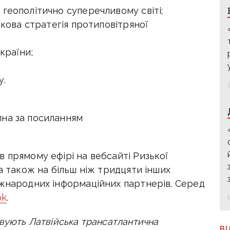
геополітично суперечливому світі;
ькова стратегія протиповітряної
країни;
у.
пна за посиланням
 прямому ефірі на вебсайті Ризької
 а також на більш ніж тридцяти інших
іжнародних інформаційних партнерів. Серед
ok
.
овують Латвійська трансатлантична
В