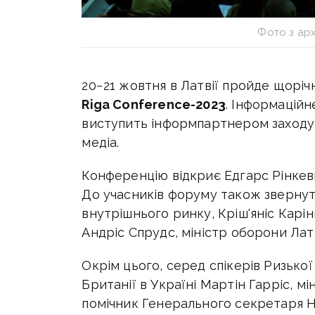
Фото з арх
20−21 жовтня в Латвії пройде щоріч
Riga Conference-2023
. Інформаційн
виступить інформпартнером заходу 
медіа.
Конференцію відкриє Едгарс Рінкеви
До учасників форуму також звернут
внутрішнього ринку, Кріш'яніс Карін
Андріс Спрудс, міністр оборони Лат
Окрім цього, серед спікерів Ризько
Британії в Україні Мартін Гарріс, м
помічник Генерального секретаря Н