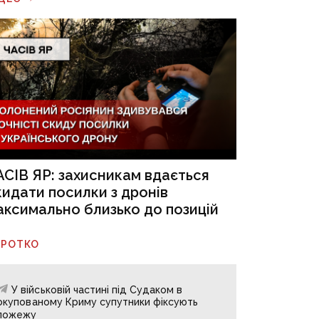
АСІВ ЯР: захисникам вдається
кидати посилки з дронів
аксимально близько до позицій
ОРОТКО
У військовій частині під Судаком в
окупованому Криму супутники фіксують
пожежу