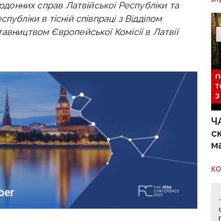
ордонних справ Латвійської Республіки та
публіки в тісній співпраці з Відділом
авництвом Європейської Комісії в Латвії
Ч
с
м
К