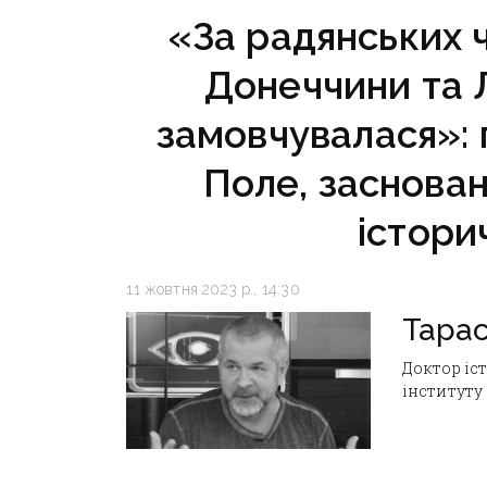
«За радянських ч
Донеччини та 
замовчувалася»: 
Поле, заснован
істори
11 жовтня 2023 р., 14:30
Тарас
Доктор іс
інституту