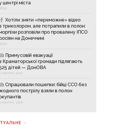
у центрі міста
06:09
Хотіли зняти «переможне» відео
з триколором, але потрапили в полон:
морпіхи розповіли про провалену ІПСО
росіян на Донеччині
05:42
Примусовій евакуації
з Краматорської громади підлягають
525 дітей — ДонОВА
5 серпня, 14:10
Спрацювали пошепки: бійці ССО без
жодного пострілу взяли в полон
окупантів
5 серпня, 14:00
КТУАЛЬНЕ