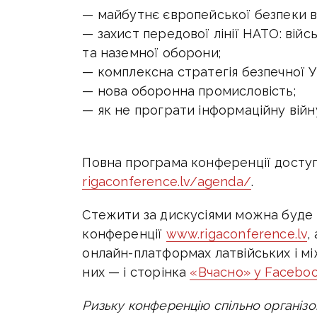
— майбутнє європейської безпеки в 
— захист передової лінії НАТО: війс
та наземної оборони;
— комплексна стратегія безпечної У
— нова оборонна промисловість;
— як не програти інформаційну війн
Повна програма конференції досту
rigaconference.lv/agenda/
.
Стежити за дискусіями можна буде в
конференції
www.rigaconference.lv
,
онлайн-платформах латвійських і м
них — і сторінка
«Вчасно» у Facebo
Ризьку конференцію спільно організ