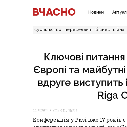
Новини
Актуал
суспільство
переселенці
бізнес
війна
Ключові питання
Європі та майбутн
вдруге виступить
Riga 
11 жовтня 2023 р., 15:01
Конференція у Ризі вже 17 років