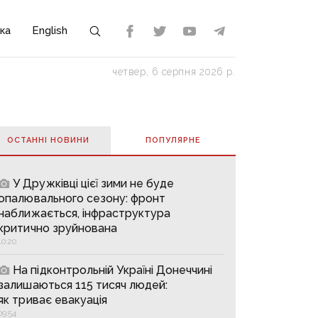
ка
English
четвер, 6 серпня 2026 р.
ОСТАННІ НОВИНИ
ПОПУЛЯРНE
У Дружківці цієї зими не буде
опалювального сезону: фронт
наближається, інфраструктура
критично зруйнована
10:20
На підконтрольній Україні Донеччині
залишаються 115 тисяч людей:
як триває евакуація
09:54