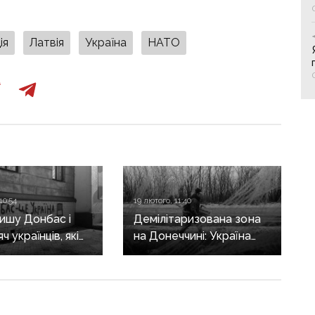
ія
Латвія
Україна
НАТО
10:54
19 лютого, 11:40
ишу Донбас і
Демілітаризована зона
ч українців, які
на Донеччині: Україна
уть»:
та рф обговорюють
кий про мирні
нейтральний район без
ини та питання
контролю армій, — NYT
ю територій