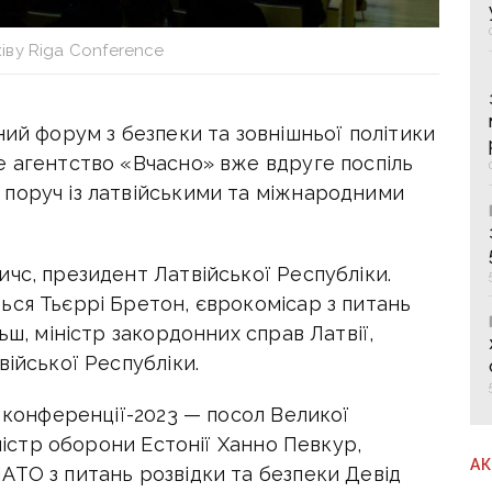
іву Riga Conference
ний форум з безпеки та зовнішньої політики
е агентство «Вчасно» вже вдруге поспіль
поруч із латвійськими та міжнародними
чс, президент Латвійської Республіки.
ься Тьєррі Бретон, єврокомісар з питань
ьш, міністр закордонних справ Латвії,
війської Республіки.
ї конференції-2023 — посол Великої
іністр оборони Естонії Ханно Певкур,
А
АТО з питань розвідки та безпеки Девід