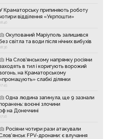
У Краматорську припиняють роботу
чотири відділення «Укрпошти»
08:46
Окупований Маріуполь залишився
без світла та води після нічних вибухів
08:36
На Слов’янському напрямку росіяни
заходять в тил і коригують ворожий
вогонь, на Краматорському
«промацують» слабкі ділянки
07:45
Одна людина загинула, ще 9 зазнали
поранень: воєнні злочини
рф на Донеччині
07:16
Росіяни чотири рази атакували
Слов’янськ FPV-дронами: є влучання