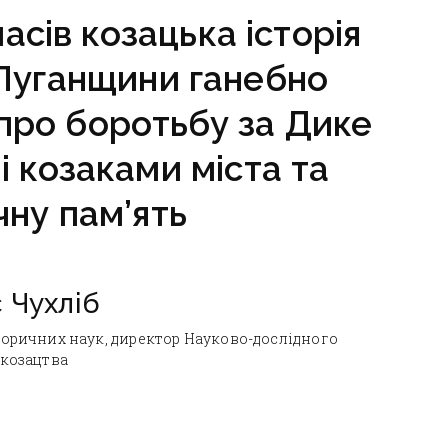
асів козацька історія
Луганщини ганебно
про боротьбу за Дике
і козаками міста та
чну пам’ять
 Чухліб
торичних наук, директор Науково-дослідного
 козацтва