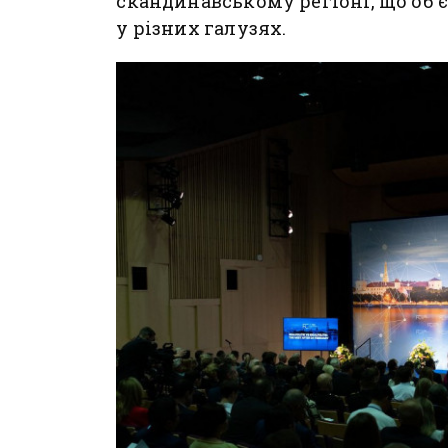
скандинавському регіоні, що об'є
у різних галузях.