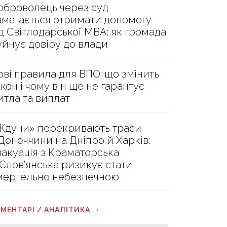
оброволець через суд
амагається отримати допомогу
ід Світлодарської МВА: як громада
уйнує довіру до влади
ові правила для ВПО: що змінить
акон і чому він ще не гарантує
итла та виплат
Ждуни» перекривають траси
 Донеччини на Дніпро й Харків:
вакуація з Краматорська
 Слов’янська ризикує стати
мертельно небезпечною
МЕНТАРІ / АНАЛІТИКА