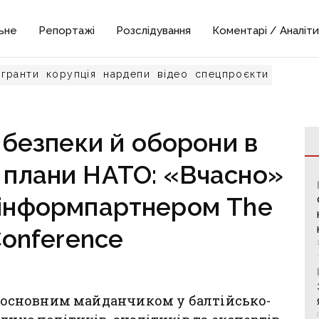
ьне
Репортажі
Розслідування
Коментарі / Аналіти
гранти
корупція
нардепи
відео
спецпроєкти
 безпеки й оборони в
і плани НАТО: «Вчасно»
 інформпартнером The
Conference
 є основним майданчиком у балтійсько-