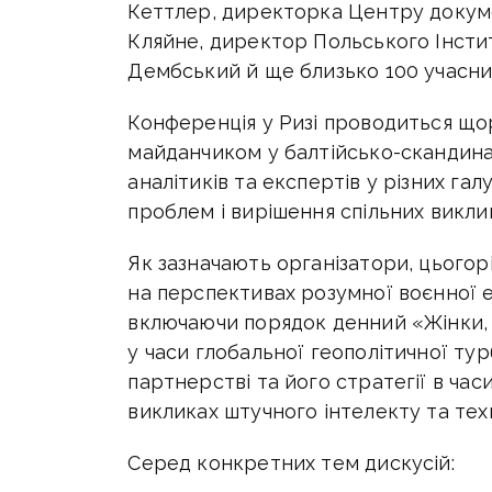
Кеттлер, директорка Центру докумен
Кляйне, директор Польського Інсти
Дембський й ще близько 100 учасник
Конференція у Ризі проводиться щор
майданчиком у балтійсько-скандинав
аналітиків та експертів у різних га
проблем і вирішення спільних виклик
Як зазначають організатори, цього
на перспективах розумної воєнної е
включаючи порядок денний «Жінки, м
у часи глобальної геополітичної ту
партнерстві та його стратегії в час
викликах штучного інтелекту та тех
Серед конкретних тем дискусій: