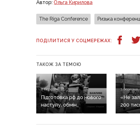
Автор:
Ольга Кирилова
The Riga Conference
Ризька конференц
ПОДІЛИТИСЯ У СОЦМЕРЕЖАХ:
ТАКОЖ ЗА ТЕМОЮ
8 березня, 16:27
3 березня, 
Підготовка рф до нового
«Не зал
наступу, обмін
200 тися
полоненими та закон
там жив
про евакуацію дітей:
Зеленсь
важливе за тиждень
перемов
контрол