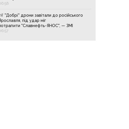
06:58
"Добрі" дрони завітали до російського
Ярославля, під удар міг
потрапити "Славнефть-ЯНОС", — ЗМІ
06:57