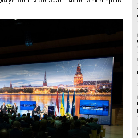
днує політиків, аналітиків та експертів