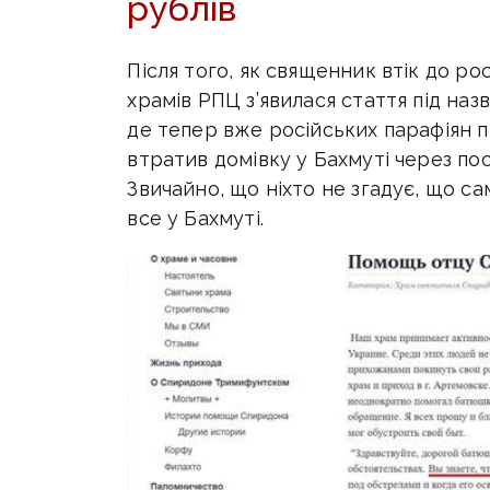
рублів
Після того, як священник втік до рос
храмів РПЦ з’явилася стаття під н
де тепер вже російських парафіян 
втратив домівку у Бахмуті через пос
Звичайно, що ніхто не згадує, що с
все у Бахмуті.