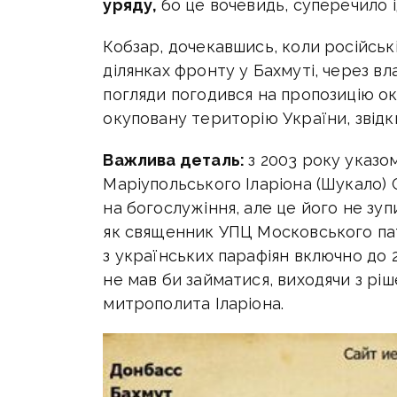
уряду,
бо це вочевидь, суперечило 
Кобзар, дочекавшись, коли російськ
ділянках фронту у Бахмуті, через вл
погляди погодився на пропозицію о
окуповану територію України, звідки
Важлива деталь:
з 2003 року указо
Маріупольського Іларіона (Шукало)
на богослужіння, але це його не зупи
як священник УПЦ Московського па
з українських парафіян включно до 2
не мав би займатися, виходячи з рі
митрополита Іларіона.