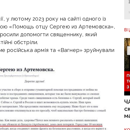
ії, у лютому 2023 року на сайті одного із
азвою «Помощь отцу Сергею из Артемовска»,
В
просили допомогти священнику, який
тійні обстріли.
аме російська армія та «Вагнер» зруйнували
Ч
с
м
К