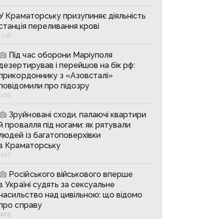
У Краматорську призупиняє діяльність
станція переливання крові
12:16
Під час оборони Маріуполя
дезертирував і перейшов на бік рф:
прикордоннику з «Азовсталі»
повідомили про підозру
11:03
Зруйновані сходи, палаючі квартири
й провалля під ногами: як рятували
людей із багатоповерхівки
в Краматорську
10:17
Російського військового вперше
в Україні судять за сексуальне
насильство над цивільною: що відомо
про справу
09:05