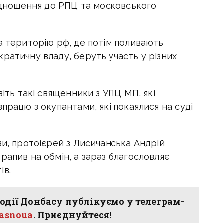
відношення до РПЦ та московського
а територію рф, де потім поливають
ратичну владу, беруть участь у різних
віть такі священники з УПЦ МП, які
працю з окупантами, які покаялися на суді
ви, протоієрей з Лисичанська Андрій
рапив на обмін, а зараз благословляє
ів.
одії Донбасу публікуємо у телеграм-
hasnoua
. Приєднуйтеся!