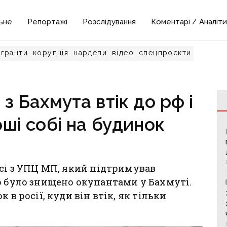
ьне
Репортажі
Розслідування
Коментарі / Аналіти
гранти
корупція
нардепи
відео
спецпроєкти
з Бахмута втік до рф і
ші собі на будинок
ясі з УПЦ МП, який підтримував
о було знищено окупантами у Бахмуті.
 в росії, куди він втік, як тільки