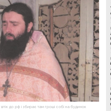
втік до рф і збирає там гроші собі на будинок