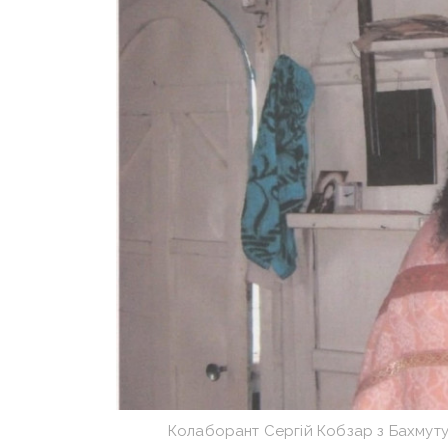
Колаборант Сергій Кобзар з Бахмуту 