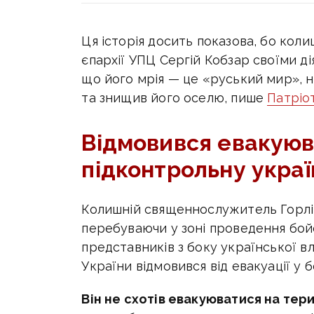
Ця історія досить показова, бо кол
єпархії УПЦ Сергій Кобзар своїми дія
що його мрія — це «руський мир», н
та знищив його оселю, пише
Патріо
Відмовився евакуюв
підконтрольну укра
Колишній священнослужитель Горлів
перебуваючи у зоні проведення бойо
представників з боку української в
України відмовився від евакуації у б
Він не схотів евакуюватися на тер