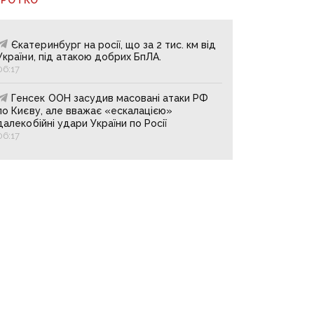
Єкатеринбург на росії, що за 2 тис. км від
України, під атакою добрих БпЛА.
06:17
Генсек ООН засудив масовані атаки РФ
по Києву, але вважає «ескалацією»
далекобійні удари України по Росії
06:17