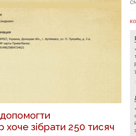
с
КО
 допомогти
р хоче зібрати 250 тисяч