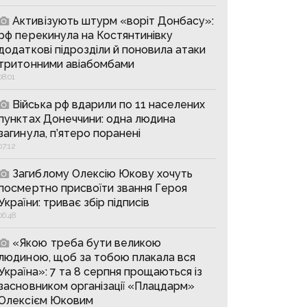
Активізують штурм «воріт Донбасу»:
рф перекинула на Костянтинівку
додаткові підрозділи й поновила атаки
тритонними авіабомбами
08:01
Війська рф вдарили по 11 населених
пунктах Донеччини: одна людина
загинула, п’ятеро поранені
07:12
Загиблому Олексію Юкову хочуть
посмертно присвоїти звання Героя
України: триває збір підписів
06:48
«Якою треба бути великою
людиною, щоб за тобою плакала вся
Україна»: 7 та 8 серпня прощаються із
засновником організації «Плацдарм»
Олексієм Юковим