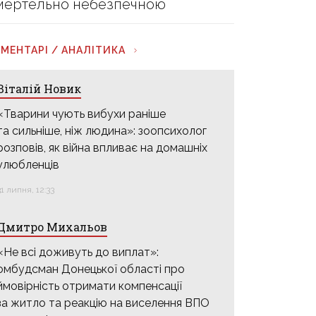
мертельно небезпечною
МЕНТАРІ / АНАЛІТИКА
Віталій Новик
«Тварини чують вибухи раніше
та сильніше, ніж людина»: зоопсихолог
розповів, як війна впливає на домашніх
улюбленців
31 липня, 12:33
Дмитро Михальов
«Не всі доживуть до виплат»:
омбудсман Донецької області про
ймовірність отримати компенсації
за житло та реакцію на виселення ВПО