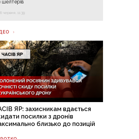
з шелтерів
16 червня, 11:39
ІДЕО
АСІВ ЯР: захисникам вдається
кидати посилки з дронів
аксимально близько до позицій
ОРОТКО