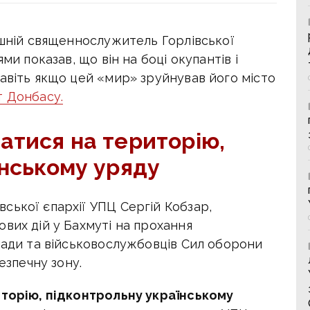
ишній священнослужитель Горлівської
ми показав, що він на боці окупантів і
авіть якщо цей «мир» зруйнував його місто
т Донбасу.
атися на територію,
їнському уряду
ської єпархії УПЦ Сергій Кобзар,
вих дій у Бахмуті на прохання
лади та військовослужбовців Сил оборони
езпечну зону.
иторію, підконтрольну українському