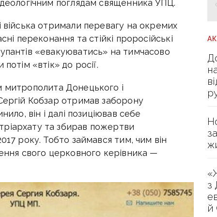
ідеологічним поглядам священника УПЦ.
і війська отримали перевагу на окремих
асні переконання та стійкі проросійські
А
купантів «евакуюватись» на тимчасово
Д
 потім «втік» до росії.
н
в
м митрополита Донецького і
р
 Сергій Кобзар отримав заборону
нило, він і далі позиціював себе
Н
тріархату та збирав пожертви
з
017 року. Тобто займався тим, чим він
ж
шення свого церковного керівника —
«
з
е
й