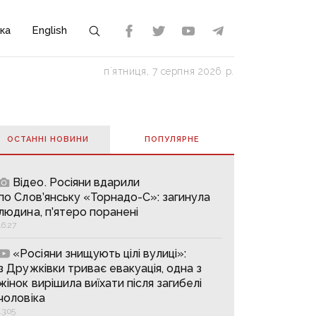
ка
English
пʼятниця, 7 серпня 2026 р.
ОСТАННІ НОВИНИ
ПОПУЛЯРНE
Відео. Росіяни вдарили
по Слов’янську «Торнадо-С»: загинула
людина, п’ятеро поранені
16:27
«Росіяни знищують цілі вулиці»:
з Дружківки триває евакуація, одна з
жінок вирішила виїхати після загибелі
чоловіка
13:05