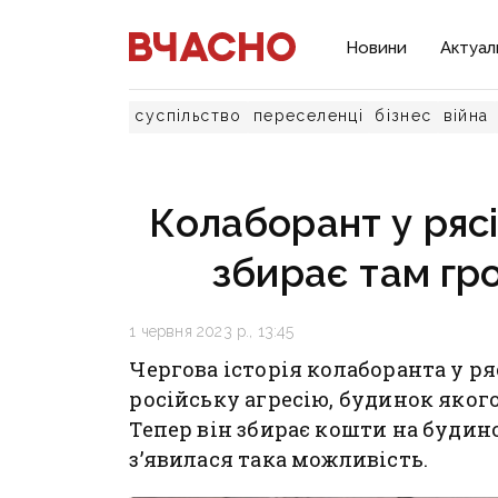
Новини
Актуал
суспільство
переселенці
бізнес
війна
Колаборант у рясі 
збирає там гро
1 червня 2023 р., 13:45
Чергова історія колаборанта у р
російську агресію, будинок яког
Тепер він збирає кошти на будинок
з’явилася така можливість.