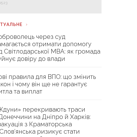
05:23
КТУАЛЬНЕ
оброволець через суд
амагається отримати допомогу
ід Світлодарської МВА: як громада
уйнує довіру до влади
ові правила для ВПО: що змінить
акон і чому він ще не гарантує
итла та виплат
Ждуни» перекривають траси
 Донеччини на Дніпро й Харків:
вакуація з Краматорська
 Слов’янська ризикує стати