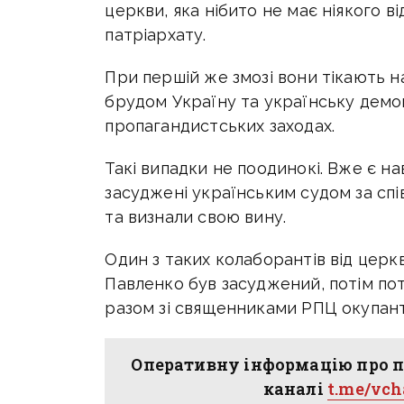
церкви, яка нібито не має ніякого 
патріархату.
При першій же змозі вони тікають н
брудом Україну та українську демок
пропагандистських заходах.
Такі випадки не поодинокі. Вже є на
засуджені українським судом за спів
та визнали свою вину.
Один з таких колаборантів від церк
Павленко був засуджений, потім пот
разом зі священниками РПЦ окупант
Оперативну інформацію про п
каналі
t.me/vc