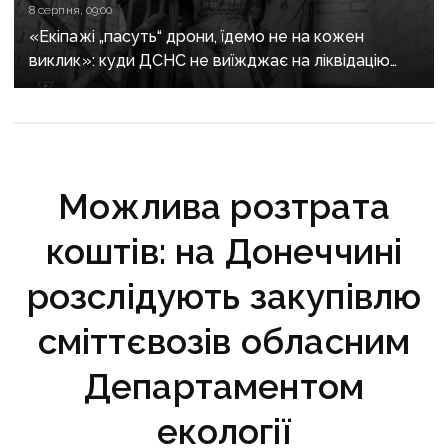
8 серпня, 09:00
«Екіпажі „пасуть“ дрони, їдемо не на кожен
виклик»: куди ДСНС не виїжджає на ліквідацію
надзвичайних ситуацій у Краматорську
та Слов’янську
Можлива розтрата
коштів: на Донеччині
розслідують закупівлю
cміттєвозів обласним
Департаментом
екології