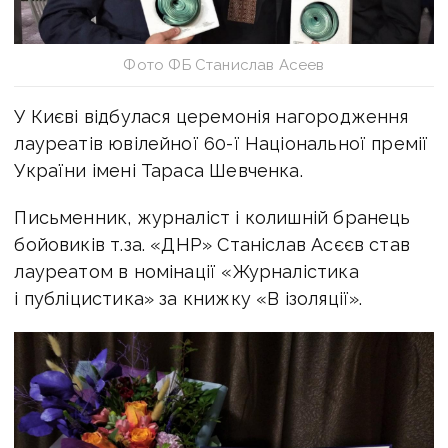
Фото ФБ Станислав Асеев
У Києві відбулася церемонія нагородження
лауреатів ювілейної 60-ї Національної премії
України імені Тараса Шевченка.
Письменник, журналіст і колишній бранець
бойовиків т.за. «ДНР» Станіслав Асєєв став
лауреатом в номінації «Журналістика
і публіцистика» за книжку «В ізоляції».