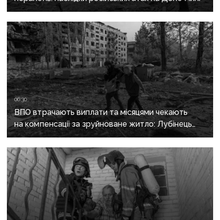
06:30
ВПО втрачають виплати та місяцями чекають
на компенсації за зруйноване житло: Лубінець
вимагає змін від уряду