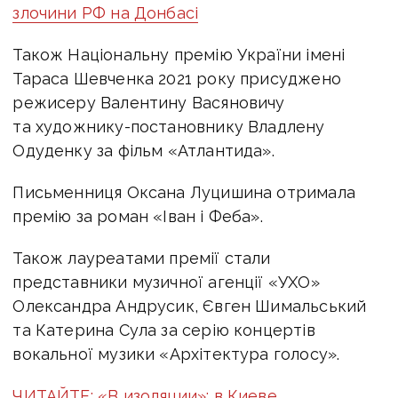
злочини РФ на Донбасі
Також Національну премію України імені
Тараса Шевченка 2021 року присуджено
режисеру Валентину Васяновичу
та художнику-постановнику Владлену
Одуденку за фільм «Атлантида».
Письменниця Оксана Луцишина отримала
премію за роман «Іван і Феба».
Також лауреатами премії стали
представники музичної агенції «УХО»
Олександра Андрусик, Євген Шимальський
та Катерина Сула за серію концертів
вокальної музики «Архітектура голосу».
ЧИТАЙТЕ: «В изоляции»: в Киеве