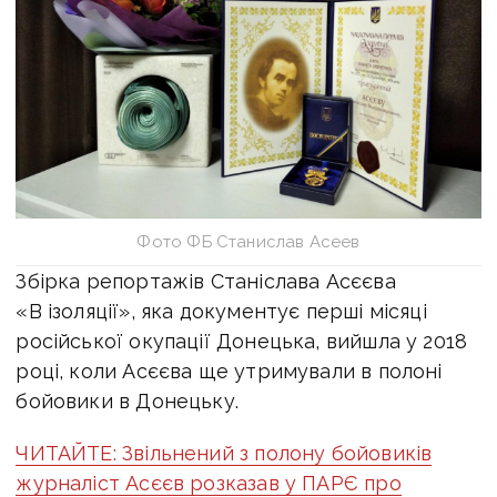
Фото ФБ Станислав Асеев
Збірка репортажів Станіслава Асєєва
«В ізоляції», яка документує перші місяці
російської окупації Донецька, вийшла у 2018
році, коли Асєєва ще утримували в полоні
бойовики в Донецьку.
ЧИТАЙТЕ: Звільнений з полону бойовиків
журналіст Асєєв розказав у ПАРЄ про