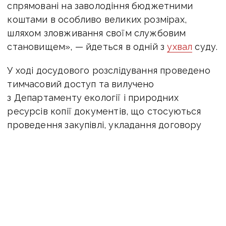
спрямовані на заволодіння бюджетними
коштами в особливо великих розмірах,
шляхом зловживання своїм службовим
становищем», — йдеться в одній з
ухвал
суду.
У ході досудового розслідування проведено
тимчасовий доступ та вилучено
з Департаменту екології і природних
ресурсів копії документів, що стосуються
проведення закупівлі, укладання договору
поставки та його виконання поставки 11
сміттєвозів; витребувано акти приймання
передачі сміттєвозів до балансоутримувачів;
оглянуті всі 11 сміттєвозів на території 10
міст Донецької області, призначена
автотоварознача експертиза з метою
встановлення ринкової вартості сміттєвозів,