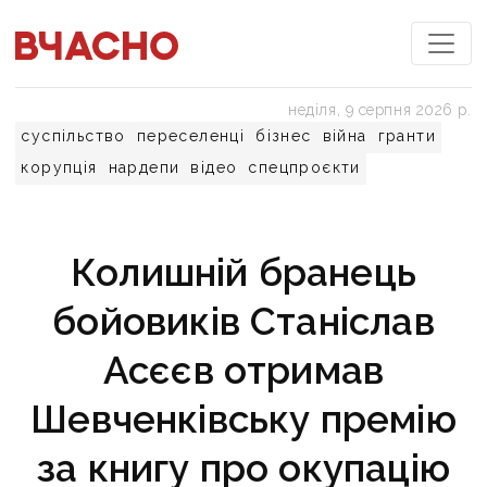
неділя, 9 серпня 2026 р.
суспільство
переселенці
бізнес
війна
гранти
корупція
нардепи
відео
спецпроєкти
Колишній бранець
бойовиків Станіслав
Асєєв отримав
Шевченківську премію
за книгу про окупацію