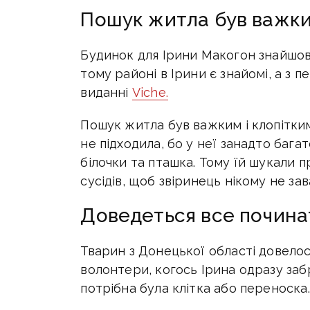
Пошук житла був важки
Будинок для Ірини Макогон знайшов
тому районі в Ірини є знайомі, а з 
виданні
Viche.
Пошук житла був важким і клопітким 
не підходила, бо у неї занадто багато
білочки та пташка. Тому їй шукали п
сусідів, щоб звіринець нікому не зав
Доведеться все почина
Тварин з Донецької області довелос
волонтери, когось Ірина одразу заб
потрібна була клітка або переноска.