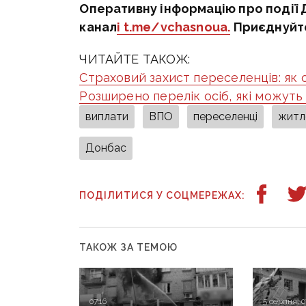
Оперативну інформацію про події 
канал
і t.me/vchasnoua.
Приєднуйт
ЧИТАЙТЕ ТАКОЖ:
Страховий захист переселенців: як
Розширено перелік осіб, які можут
виплати
ВПО
переселенці
житл
Донбас
ПОДІЛИТИСЯ У СОЦМЕРЕЖАХ:
ТАКОЖ ЗА ТЕМОЮ
07:16
5 серпня, 0