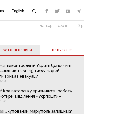
ка
English
четвер, 6 серпня 2026 р.
ОСТАННІ НОВИНИ
ПОПУЛЯРНE
На підконтрольній Україні Донеччині
залишаються 115 тисяч людей:
як триває евакуація
09:54
У Краматорську припиняють роботу
чотири відділення «Укрпошти»
08:46
Окупований Маріуполь залишився