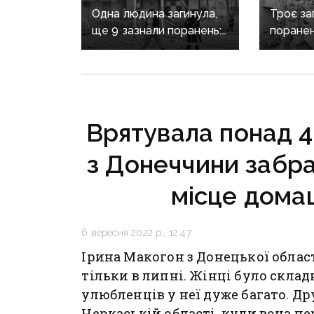
Одна людина загинула,
Троє заг
ще 9 зазнали поранень:
поранен
воєнні злочини
масован
рф на Донеччині
Донечч
Врятувала понад 4
з Донеччини забра
місце дома
6 вересня 2022 р., 12:47
Ірина Макогон з Донецької облас
тільки в липні. Жінці було скла
улюбленців у неї дуже багато. Д
Черкаській області, куди вона пе