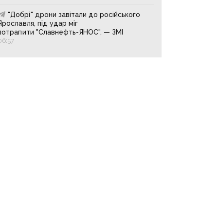
"Добрі" дрони завітали до російського
Ярославля, під удар міг
потрапити "Славнефть-ЯНОС", — ЗМІ
06:57