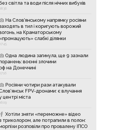
без світла та води після нічних вибухів
08:36
На Слов’янському напрямку росіяни
заходять в тил і коригують ворожий
вогонь, на Краматорському
«промацують» слабкі ділянки
07:45
Одна людина загинула, ще 9 зазнали
поранень: воєнні злочини
рф на Донеччині
07:16
Росіяни чотири рази атакували
Слов’янськ FPV-дронами: є влучання
у центрі міста
06:09
Хотіли зняти «переможне» відео
з триколором, але потрапили в полон:
морпіхи розповіли про провалену ІПСО