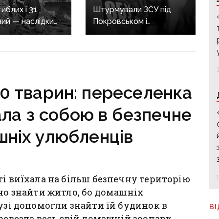
иблих і 31
Штурмували ЗСУ під
ий — наслідки
Покровськом і
их обстрілів
Костянтинівкою: по 15
ини
років тюрми отримали
десятеро бойовиків, які
воювали на боці рф
0 тварин: переселенка
ла з собою в безпечне
шніх улюбленців
ті виїхала на більш безпечну територію
дно знайти житло, бо домашніх
рузі допомогли знайти їй будинок в
В
ревезла весь свій домашній зоопарк.