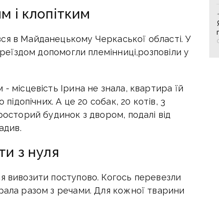
м і клопітким
ся в Майданецькому Черкаської області. У
переїздом допомогли племінниці,розповіли у
- місцевість Ірина не знала, квартира їй
 підопічних. А це 20 собак, 20 котів, 3
росторий будинок з двором, подалі від
адив.
ти з нуля
я вивозити поступово. Когось перевезли
рала разом з речами. Для кожної тварини