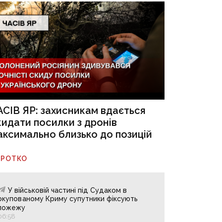
АСІВ ЯР: захисникам вдається
кидати посилки з дронів
аксимально близько до позицій
ОРОТКО
У військовій частині під Судаком в
окупованому Криму супутники фіксують
пожежу
06:58