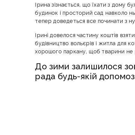
Ірина зізнається, що їхати з дому б
будинок і просторий сад навколо нь
тепер доведеться все починати з ну
Ірині довелося частину коштів взяти
будівництво вольєрів і житла для ко
хорошого паркану, щоб тварини не р
До зими залишилося зов
рада будь-якій допомоз
За професією Ірина - швачка. Облад
стоїть запаковане. Взятися за шиття
облаштувати на новому місці всіх св