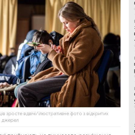
ів зросте вдвічі/ілюстративне фото з відкритих
джерел