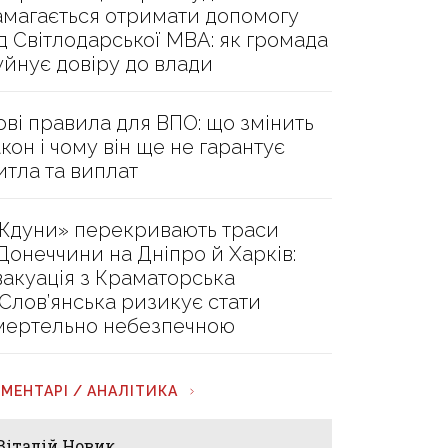
амагається отримати допомогу
ід Світлодарської МВА: як громада
уйнує довіру до влади
ові правила для ВПО: що змінить
акон і чому він ще не гарантує
итла та виплат
Ждуни» перекривають траси
 Донеччини на Дніпро й Харків:
вакуація з Краматорська
 Слов’янська ризикує стати
мертельно небезпечною
МЕНТАРІ / АНАЛІТИКА
Віталій Новик