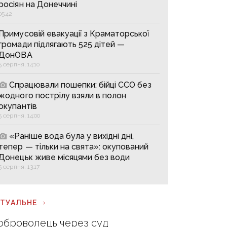
росіян на Донеччині
05:42
Примусовій евакуації з Краматорської
громади підлягають 525 дітей —
ДонОВА
5 серпня, 14:10
Спрацювали пошепки: бійці ССО без
жодного пострілу взяли в полон
окупантів
5 серпня, 14:00
«Раніше вода була у вихідні дні,
тепер — тільки на свята»: окупований
Донецьк живе місяцями без води
5 серпня, 13:17
КТУАЛЬНЕ
оброволець через суд