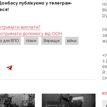
Донбасу публікуємо у телеграм-
н
в
еся!
р
 отримати виплати?
Н
ь отримати допомогу від ООН
з
ж
о для ВПО
пільги
Верещук
війна
«
з
е
й
с
КО
7:35
4 серпня, 12:40