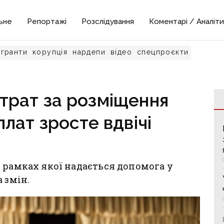
ьне
Репортажі
Розслідування
Коментарі / Аналіти
гранти
корупція
нардепи
відео
спецпроєкти
трат за розміщення
лат зросте вдвічі
 рамках якої надається допомога у
а змін.