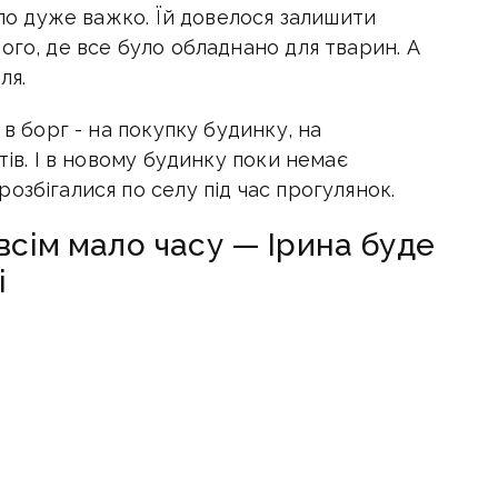
уло дуже важко. Їй довелося залишити
ого, де все було обладнано для тварин. А
ля.
 в борг - на покупку будинку, на
тів. І в новому будинку поки немає
озбігалися по селу під час прогулянок.
сім мало часу — Ірина буде
і
нання вона привезла з собою, але поки воно
 жінка поки не може - потрібно
оїх улюбленців.