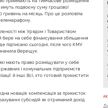
, які приймають на тимчасове розміщення
тимуть подвоєну суму грошової
0 гривень на місяць. Про це розповіла
 телемарафону.
леності між Урядом і Товариством
й бере на себе фінансування збільшення
е підписано сьогодні, після чого КМУ
азначила Верещук.
які мають право розміщувати у себе
ержавних і комунальних підприємств
ації й інші. Всі, хто готовий прихистити
дна новація: компенсація за прихисток
А
ахуванні субсидій як отриманий дохід.
Д