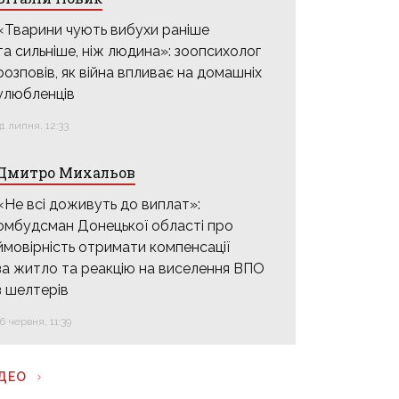
«Тварини чують вибухи раніше
та сильніше, ніж людина»: зоопсихолог
розповів, як війна впливає на домашніх
улюбленців
31 липня, 12:33
Дмитро Михальов
«Не всі доживуть до виплат»:
омбудсман Донецької області про
ймовірність отримати компенсації
за житло та реакцію на виселення ВПО
з шелтерів
16 червня, 11:39
ІДЕО