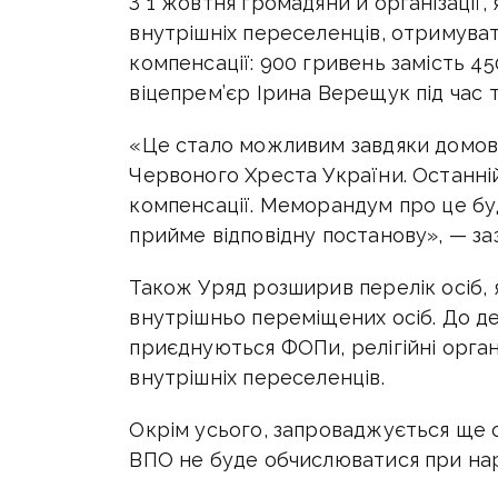
З 1 жовтня громадяни й організації
внутрішніх переселенців, отримува
компенсації: 900 гривень замість 45
віцепрем’єр Ірина Верещук під час
«Це стало можливим завдяки домов
Червоного Хреста України. Останні
компенсації. Меморандум про це буд
прийме відповідну постанову», — з
Також Уряд розширив перелік осіб, 
внутрішньо переміщених осіб. До д
приєднуються ФОПи, релігійні організ
внутрішніх переселенців.
Окрім усього, запроваджується ще о
ВПО не буде обчислюватися при нар