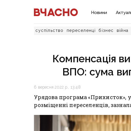
Новини
Актуал
суспільство
переселенці
бізнес
війна
Компенсація ви
ВПО: сума вип
6 вересня 2022 р., 13:48
Урядова програма «Прихисток», у
розміщенні переселенців, зазнал