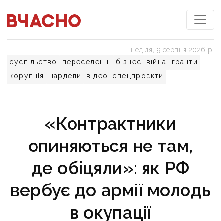
неділя, 9 серпня 2026 р.
суспільство
переселенці
бізнес
війна
гранти
корупція
нардепи
відео
спецпроєкти
«Контрактники
опиняються не там,
де обіцяли»: як РФ
вербує до армії молодь
в окупації