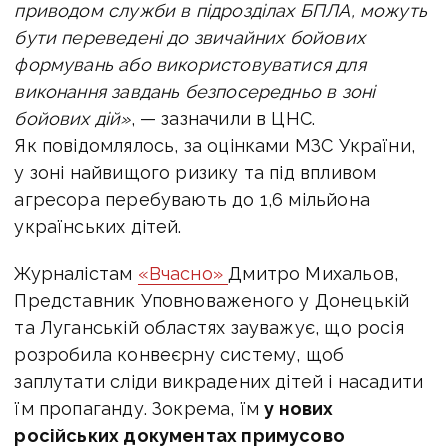
приводом служби в підрозділах БПЛА, можуть
бути переведені до звичайних бойових
формувань або використовуватися для
виконання завдань безпосередньо в зоні
бойових дій»
, — зазначили в ЦНС.
Як повідомлялось, з
а оцінками МЗС України,
у зоні найвищого ризику та під впливом
агресора перебувають до 1,6 мільйона
українських дітей
.
Журналістам
«Вчасно»
Дмитро Михальов,
Представник Уповноваженого у Донецькій
та Луганській областях зауважує, що росія
розробила конвеєрну систему, щоб
заплутати сліди викрадених дітей і насадити
їм пропаганду. Зокрема, їм
у нових
російських документах примусово