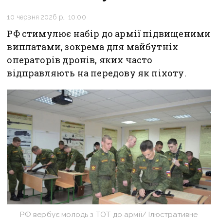
10 червня 2026 р., 10:00
РФ стимулює набір до армії підвищеними
виплатами, зокрема для майбутніх
операторів дронів, яких часто
відправляють на передову як піхоту.
РФ вербує молодь з ТОТ до армії/ Ілюстративне