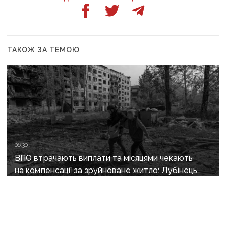
ТАКОЖ ЗА ТЕМОЮ
06:30
ВПО втрачають виплати та місяцями чекають
на компенсації за зруйноване житло: Лубінець
вимагає змін від уряду