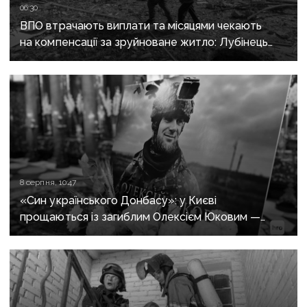
06:30
ВПО втрачають виплати та місяцями чекають
на компенсації за зруйноване житло: Лубінець
вимагає змін від уряду
8 серпня, 10:47
«Син українського Донбасу»: у Києві
прощаються із загиблим Олексієм Юковим —
пошуковцем загону «Плацдарм»