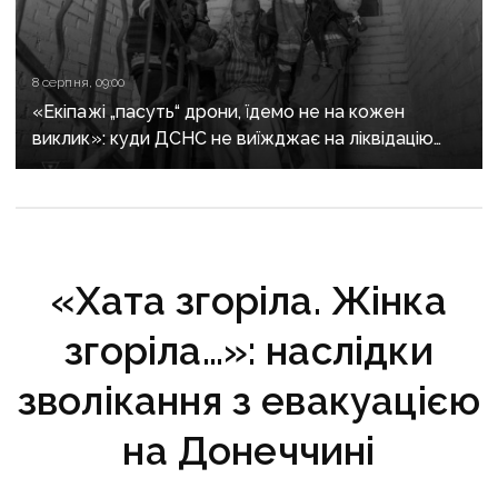
8 серпня, 09:00
«Екіпажі „пасуть“ дрони, їдемо не на кожен
виклик»: куди ДСНС не виїжджає на ліквідацію
надзвичайних ситуацій у Краматорську
та Слов’янську
«Хата згоріла. Жінка
згоріла…»: наслідки
зволікання з евакуацією
на Донеччині