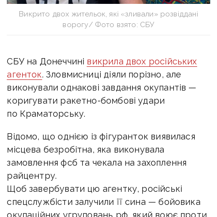
Викрито двох жительок, які «зливали» розвіддані
ворогу/ Фото взято: СБУ
СБУ на Донеччині
викрила двох російських
агенток
. Зловмисниці діяли порізно, але
виконували однакові завдання окупантів —
коригувати ракетно-бомбові удари
по Краматорську.
Відомо, що однією із фігуранток виявилася
місцева безробітна, яка виконувала
замовлення фсб та чекала на захоплення
райцентру.
Щоб завербувати цю агентку, російські
спецслужбісти залучили її сина — бойовика
окупаційних угруповань рф, який воює проти