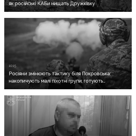
як російські КАБи нищать Дружківку
10:15
Росіяни змінюють тактику біля Покровська:
накопичують малі піхотні групи, готують
бронештурми та намагаються перерізати
логістику