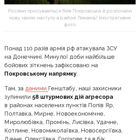
Росіяни просуваються біля Покровська й розпочали
нову хвилю наступу в районі Лимана/ Ілюстративне
фото
Понад 110 разів армія рф атакувала ЗСУ
на Донеччині. Минулої доби найбільше
бойових зіткнень зафіксовано на
Покровському напрямку
.
Там, за
даними
Генштабу,
наші захисники
зупинили
58 штурмових дій агресора
в районах населених пунктів Попів Яр,
Полтавка, Мирне, Новоекономічне,
Миролюбівка, Промінь, Лисівка, Удачне,
Котлине, Новомиколаївка, Новосергіївка,
Дачне, Олексіївка, Горіхове та в бік