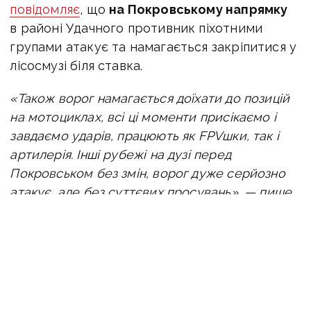
повідомляє
, що
на Покровському напрямку
в районі Удачного
противник піхотними
групами атакує та намагається закріпитися у
лісосмузі біля ставка.
«Також ворог намагається доїхати до позицій
на мотоциклах, всі ці моменти присікаємо і
завдаємо ударів, працюють як FPVшки, так і
артилерія. Інші рубежі на дузі перед
Покровськом без змін, ворог дуже серйозно
атакує, але без суттєвих просувань», — пише
військовий.
В районі Новосергіївки нині противник має
просування у балці північніше і має за мету
рухатися далі до Молодецького, щоб
перекрити логістичний шлях.