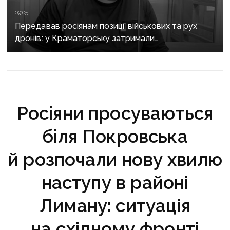
09:05
Передавав росіянам позиції військових та рух
дронів: у Краматорську затримали
адміністратора Telegram-каналу
Росіяни просуваються
біля Покровська
й розпочали нову хвилю
наступу в районі
Лиману: ситуація
на східному фронті