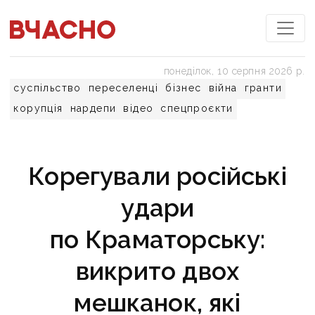
понеділок, 10 серпня 2026 р.
суспільство
переселенці
бізнес
війна
гранти
корупція
нардепи
відео
спецпроєкти
Корегували російські
удари
по Краматорську:
викрито двох
мешканок, які