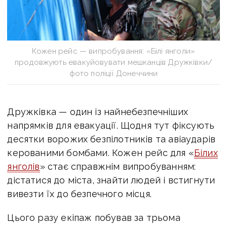
Кожен рейс — випробування: «Білі янголи»
продовжують евакуйовувати мешканців Дружківки/
фото поліції Донеччини
Дружківка — один із найнебезпечніших
напрямків для евакуації. Щодня тут фіксують
десятки ворожих безпілотників та авіаударів
керованими бомбами. Кожен рейс для «
Білих
янголів
» стає справжнім випробуванням:
дістатися до міста, знайти людей і встигнути
вивезти їх до безпечного місця.
Цього разу екіпаж побував за трьома