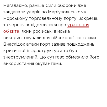
Нагадаємо, раніше Сили оборони вже
завдавали ударів по Маріупольському
морському торговельному порту. Зокрема,
10 червня повідомлялося про
ураження
об'єкта
,
який російські війська
використовували для військової логістики.
Внаслідок атаки порт зазнав пошкоджень
критичної інфраструктури та був
знеструмлений, що суттєво обмежило його
використання окупантами.
Також нещодавно Сили оборони України
завдали успішного удару
по черговому
важливому об'єкту ворога, пошкодивши
стратегічний міст на трасі Маріуполь —
Донецьк. Йдеться про міст поблизу села
Кременівка у Волноваському районі. Після