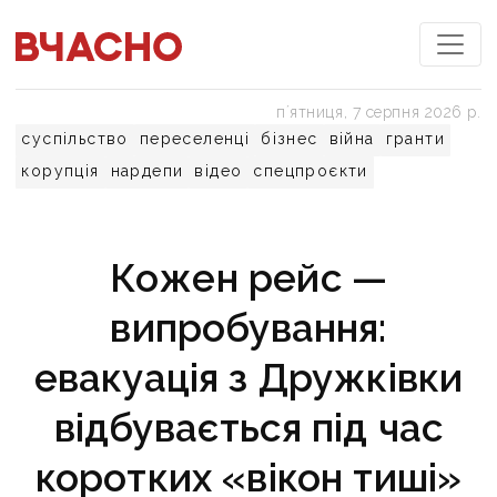
пʼятниця, 7 серпня 2026 р.
суспільство
переселенці
бізнес
війна
гранти
корупція
нардепи
відео
спецпроєкти
Кожен рейс —
випробування:
евакуація з Дружківки
відбувається під час
коротких «вікон тиші»