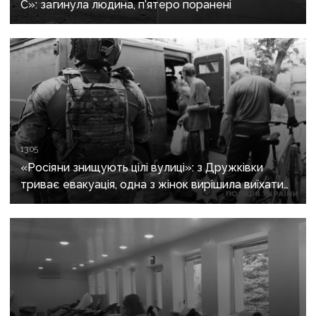
С»: загинула людина, п’ятеро поранені
13:05
«Росіяни знищують цілі вулиці»: з Дружківки
триває евакуація, одна з жінок вирішила виїхати
після загибелі чоловіка