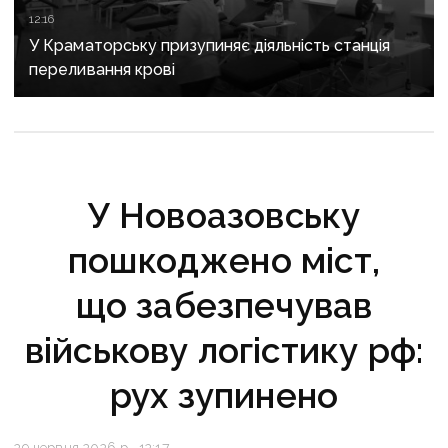
12:16
У Краматорську призупиняє діяльність станція
переливання крові
У Новоазовську
пошкоджено міст,
що забезпечував
військову логістику рф:
рух зупинено