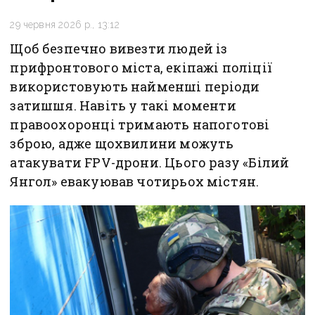
29 червня 2026 р., 13:12
Щоб безпечно вивезти людей із
прифронтового міста, екіпажі поліції
використовують найменші періоди
затишшя. Навіть у такі моменти
правоохоронці тримають напоготові
зброю, адже щохвилини можуть
атакувати FPV-дрони. Цього разу «Білий
Янгол» евакуював чотирьох містян.