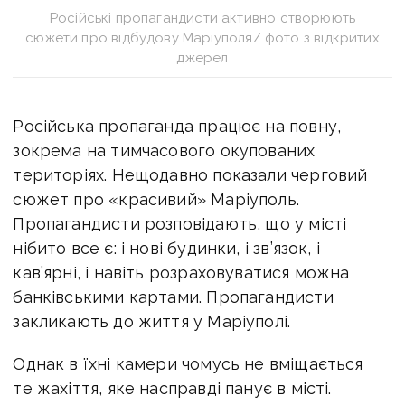
Російські пропагандисти активно створюють
сюжети про відбудову Маріуполя/ фото з відкритих
джерел
Російська пропаганда працює на повну,
зокрема на тимчасового окупованих
територіях. Нещодавно показали черговий
сюжет про «красивий» Маріуполь.
Пропагандисти розповідають, що у місті
нібито все є: і нові будинки, і зв’язок, і
кав’ярні, і навіть розраховуватися можна
банківськими картами. Пропагандисти
закликають до життя у Маріуполі.
Однак в їхні камери чомусь не вміщається
те жахіття, яке насправді панує в місті.