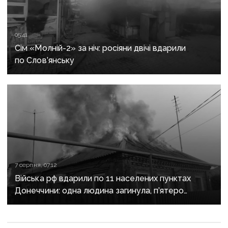
05:41
Сім «Молній-2» за ніч: росіяни двічі вдарили
по Слов’янську
7 серпня, 07:12
Війська рф вдарили по 11 населених пунктах
Донеччини: одна людина загинула, п’ятеро
поранені