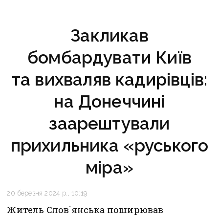
Закликав
бомбардувати Київ
та вихваляв кадирівців:
на Донеччині
заарештували
прихильника «руського
міра»
20 березня 2024 р., 10:19
Житель Слов`янська поширював