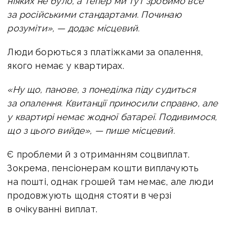
ніяких не було, а тепер ми тут зробимо все
за російськими стандартами.
Починаю
розуміти», — додає місцевий.
Люди борються з платіжками за опалення,
якого немає у квартирах.
«Ну що, панове, з понеділка піду судиться
за опалення. Квитанції приносили справно, але
у квартирі немає жодної батареї.
Подивимося,
що з цього вийде», — пише місцевий.
Є проблеми й з отриманням соцвиплат.
Зокрема, пенсіонерам кошти виплачують
на пошті, однак грошей там немає, але люди
продовжують щодня стояти в черзі
в очікуванні виплат.