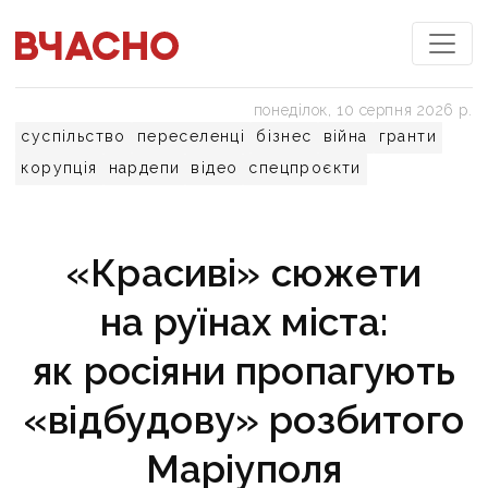
понеділок, 10 серпня 2026 р.
суспільство
переселенці
бізнес
війна
гранти
корупція
нардепи
відео
спецпроєкти
«Красиві» сюжети
на руїнах міста:
як росіяни пропагують
«відбудову» розбитого
Маріуполя