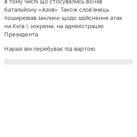
в тому числі що стосувались воїнів
батальйону «Азов». Також слов’янець
поширював заклики щодо здійснення атак
на Київ і, зокрема, на адміністрацію
Президента.
Наразі він перебуває під вартою.
Оперативну інформацію про події
Донбасу публікуємо у телеграм-
каналі
t.me/vchasnoua
. Приєднуйтеся!
зрадники
колаборанти
Слов'янськ
війна
ПОДІЛИТИСЯ У СОЦМЕРЕЖАХ: