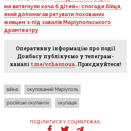
ми витягнули хоча б дітей»: спогади бійця,
який допомагав рятувати похованих
живцем з-під завалів Маріупольського
драмтеатру
Оперативну інформацію про події
Донбасу публікуємо у телеграм-
каналі
t.me/vchasnoua
. Приєднуйтеся!
війна
окупований Маріуполь
російські окупанти
окупація
ПОДІЛИТИСЯ У СОЦМЕРЕЖАХ: