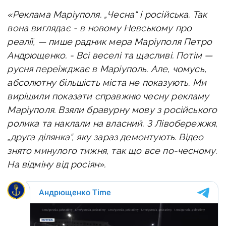
«Реклама Маріуполя. „Чесна“ і російська.
Так
вона виглядає - в новому Невському про
реалії, —
пише радник мера Маріуполя Петро
Андрющенко. -
Всі веселі та щасливі. Потім —
русня переїжджає в Маріуполь.
Але, чомусь,
абсолютну більшість міста не показують. Ми
вирішили показати справжню чесну рекламу
Маріуполя. Взяли бравурну мову з російського
ролика та наклали на власний. З Лівобережжя,
„друга ділянка“, яку зараз демонтують. Відео
знято минулого тижня, так що все по-чесному.
На відміну від росіян».