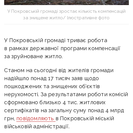
У Покровській громаді зростає кількість компенсацій
за знищене житло/ Ілюстративне фото
У Покровській громаді триває робота
в рамках державної програми компенсації
за зруйноване житло.
Станом на сьогодні від жителів громади
надійшло понад 17 тисяч заяв щодо
пошкоджених та знищених об'єктів
нерухомості. За результатами роботи комісій
сформовано близько 4 тис. житлових
сертифікатів на загальну суму понад 4 млрд
грн,
повідомляють
в Покровській міській
військовій адміністрації.