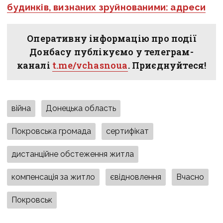
будинків, визнаних зруйнованими: адреси
Оперативну інформацію про події
Донбасу публікуємо у телеграм-
каналі
t.me/vchasnoua
. Приєднуйтеся!
війна
Донецька область
Покровська громада
сертифікат
дистанційне обстеження житла
компенсація за житло
євідновлення
Вчасно
Покровськ