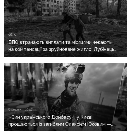
06:30
ВПО втрачають виплати та місяцями чекають
на компенсації за зруйноване житло: Лубінець
вимагає змін від уряду
8 серпня, 10:47
«Син українського Донбасу»: у Києві
прощаються із загиблим Олексієм Юковим —