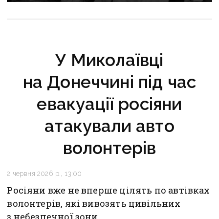
пошуковцем загону «Плацдарм»
У Миколаївці
на Донеччині під час
евакуації росіяни
атакували авто
волонтерів
2 червня 2026 р., 13:00
Росіяни вже не вперше цілять по автівках
волонтерів, які вивозять цивільних
з небезпечної зони.