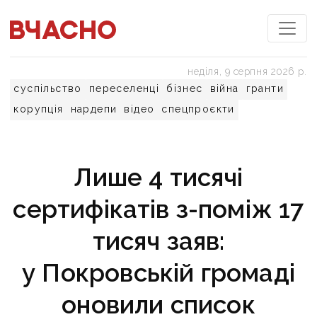
неділя, 9 серпня 2026 р.
суспільство
переселенці
бізнес
війна
гранти
корупція
нардепи
відео
спецпроєкти
Лише 4 тисячі
сертифікатів з-поміж 17
тисяч заяв:
у Покровській громаді
оновили список