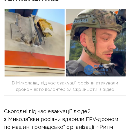
В Миколаївці під час евакуації росіяни атакували
дроном авто волонтерів/ Скриншоти із відео
Сьогодні під час евакуації людей
з Миколаївки росіяни вдарили FPV-дроном
по машині громадської організації «Ритм