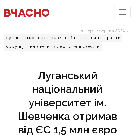
четвер, 6 серпня 2026 р.
суспільство
переселенці
бізнес
війна
гранти
корупція
нардепи
відео
спецпроєкти
Луганський
національний
університет ім.
Шевченка отримав
від ЄС 1,5 млн євро