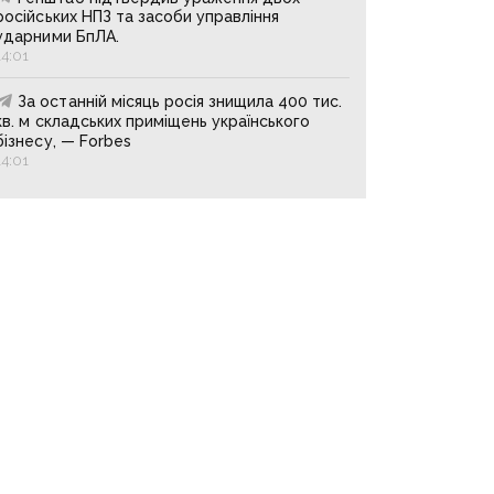
російських НПЗ та засоби управління
ударними БпЛА.
14:01
За останній місяць росія знищила 400 тис.
кв. м складських приміщень українського
бізнесу, — Forbes
14:01