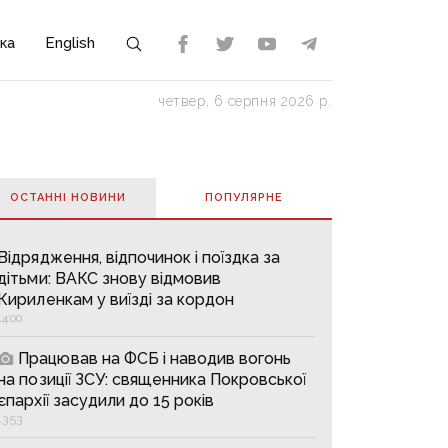
ка
English
четвер, 6 серпня 2026 р.
ОСТАННІ НОВИНИ
ПОПУЛЯРНE
Відрядження, відпочинок і поїздка за
дітьми: ВАКС знову відмовив
Кириленкам у виїзді за кордон
14:00
Працював на ФСБ і наводив вогонь
на позиції ЗСУ: священника Покровської
єпархії засудили до 15 років
13:53