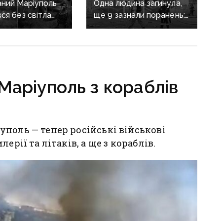
ний Маріуполь
Одна людина загинула,
ся без світла
ще 9 зазнали поранень:
після нічних
воєнні злочини
рф на Донеччині
Маріуполь з кораблів
поль — тепер російські військові
ерії та літаків, а ще з кораблів.