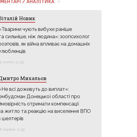
МЕНТАРІ / АНАЛІТИКА
Віталій Новик
«Тварини чують вибухи раніше
та сильніше, ніж людина»: зоопсихолог
розповів, як війна впливає на домашніх
улюбленців
31 липня, 12:33
Дмитро Михальов
«Не всі доживуть до виплат»:
омбудсман Донецької області про
ймовірність отримати компенсації
за житло та реакцію на виселення ВПО
з шелтерів
16 червня, 11:39