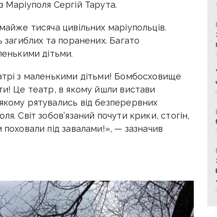
з Маріуполя Сергій Тарута.
 майже тисяча цивільних маріупольців.
ь загиблих та поранених. Багато
ленькими дітьми.
еатрі з маленькими дітьми! Бомбосховище
ти! Це театр, в якому йшли вистави
 якому рятувались від безперервних
ля. Світ зобов’язаний почути крики, стогін,
 поховали під завалами!», — зазначив