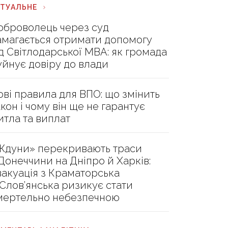
КТУАЛЬНЕ
оброволець через суд
амагається отримати допомогу
ід Світлодарської МВА: як громада
уйнує довіру до влади
ові правила для ВПО: що змінить
акон і чому він ще не гарантує
итла та виплат
Ждуни» перекривають траси
 Донеччини на Дніпро й Харків:
вакуація з Краматорська
 Слов’янська ризикує стати
мертельно небезпечною