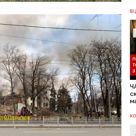
В
Ч
с
м
К