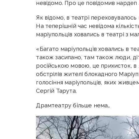
невідомо. Про це повідомив нардеп 
Як відомо, в театрі переховувалось
На теперішній час невідома кількіст
маріупольців ховались в театрі з ма
«Багато маріупольців ховались в т
також засипано, там також люди, ді
російською мовою, це прихисток, в
обстрілів жителі блокадного Маріупо
голосіння маріупольців, яких живцем
Сергій Тарута.
Драмтеатру більше нема…