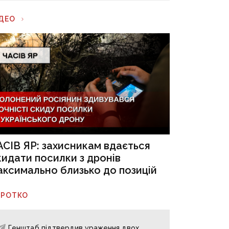
ІДЕО
АСІВ ЯР: захисникам вдається
кидати посилки з дронів
аксимально близько до позицій
ОРОТКО
Генштаб підтвердив ураження двох