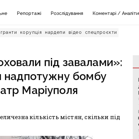
ьне
Репортажі
Розслідування
Коментарі / Аналіти
гранти
корупція
нардепи
відео
спецпроєкти
ховали під завалами»:
и надпотужну бомбу
атр Маріуполя
величезна кількість містян, скільки під