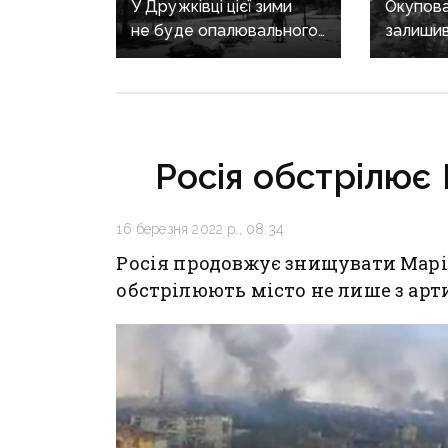
У Дружківці цієї зими
Окупова
не буде опалювального
залишив
сезону: фронт
та води 
наближається,
вибухів
інфраструктура
критично зруйнована
Росія обстрілює 
16 березня 2022 р., 08:34
Росія продовжує знищувати Маріу
обстрілюють місто не лише з артил