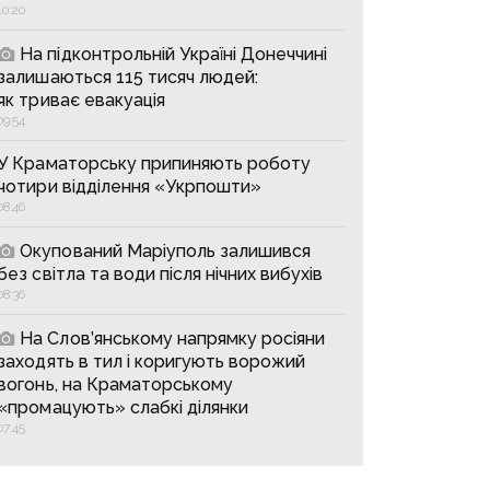
10:20
На підконтрольній Україні Донеччині
залишаються 115 тисяч людей:
як триває евакуація
09:54
У Краматорську припиняють роботу
чотири відділення «Укрпошти»
08:46
Окупований Маріуполь залишився
без світла та води після нічних вибухів
08:36
На Слов’янському напрямку росіяни
заходять в тил і коригують ворожий
вогонь, на Краматорському
«промацують» слабкі ділянки
07:45