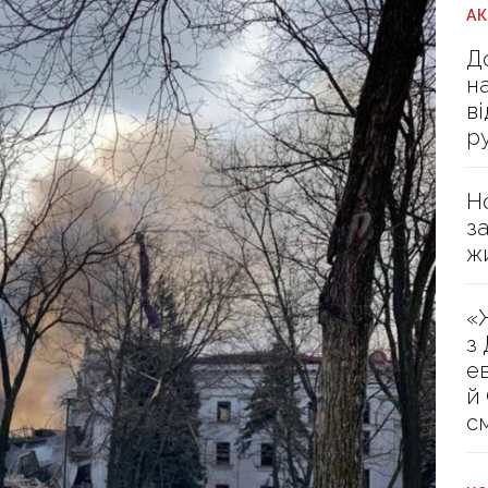
А
Д
н
в
р
Н
з
ж
«
з
е
й
с