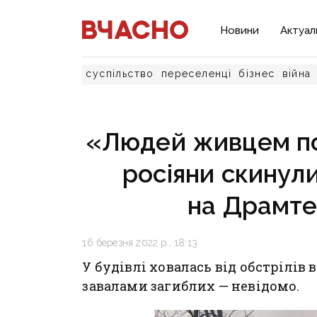
Новини
Актуал
суспільство
переселенці
бізнес
війна
«Людей живцем по
росіяни скинул
на Драмте
16 березня 2022 р., 18:13
У будівлі ховалась від обстрілів 
завалами загиблих — невідомо.