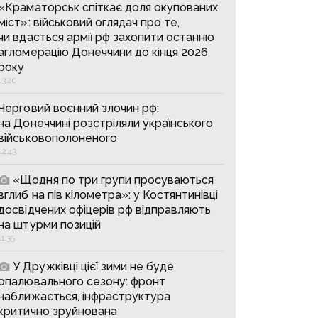
«Краматорськ спіткає доля окупованих
міст»: військовий оглядач про те,
чи вдасться армії рф захопити останню
агломерацію Донеччини до кінця 2026
року
13:20
Черговий воєнний злочин рф:
на Донеччині розстріляли українського
військовополоненого
12:43
«Щодня по три групи просуваються
вглиб на пів кілометра»: у Костянтинівці
досвідчених офіцерів рф відправляють
на штурми позицій
11:35
У Дружківці цієї зими не буде
опалювального сезону: фронт
наближається, інфраструктура
критично зруйнована