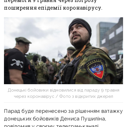
перемоги 9 травня через погрозу
поширення епідемії коронавірусу.
Донецькі бойовики відмовилися від параду 9 травня
через коронавірус / Фото з відкритих джерел
Парад буде перенесено за рішенням ватажку
донецьких бойовиків Дениса Пушиліна,
повідомив у своєму телеграм-каналі