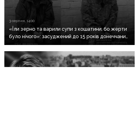
3 серпня, 14:00
«Їли зерно та варили супи з кошатини, бо жерти
було нічого»: засуджений до 15 років донеччанин
розповів, як воював за «ДНР» і потрапив у полон
при першому ж штурмі
30 липня, 13:54
«Враження, що він живий, просто немає
можливості приїхати»: пам’яті Степана Чубенка,
якого закатували бойовики за любов до України