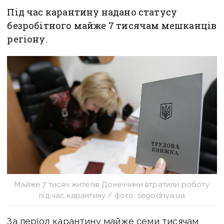
Під час карантину надано статусу
безробітного майже 7 тисячам мешканців
регіону.
Майже 7 тисяч жителів Донеччини втратили роботу
під час карантину / фото: segodnya.ua
За період карантину майже семи тисячам