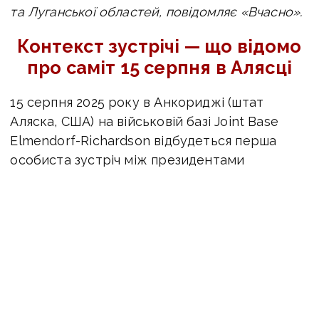
та Луганської областей, повідомляє «Вчасно».
Контекст зустрічі — що відомо
про саміт 15 серпня в Алясці
15 серпня 2025 року в Анкориджі (штат
Аляска, США) на військовій базі Joint Base
Elmendorf-Richardson відбудеться перша
особиста зустріч між президентами
Дональдом Трампом і Володимиром Путіним
від часу переобрання Трампа у 2024 році.
Головною темою переговорів стане війна
в Україні. Очікується, що сторони обговорять
можливість припинення вогню, питання
контролю над озброєннями та інші аспекти
глобальної безпеки.