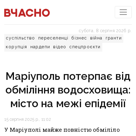
субота, 8 серпня 2026 р.
суспільство
переселенці
бізнес
війна
гранти
корупція
нардепи
відео
спецпроєкти
Маріуполь потерпає від
обміління водосховища:
місто на межі епідемії
15 серпня 2025 р., 11:02
У Маріуполі майже повністю обміліло