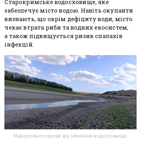
Старокримське водосховище, яке
забезпечує місто водою. Навіть окупанти
визнають, що окрім дефіциту води, місто
чекає втрата риби та водних екосистем,
а також підвищується ризик спалахів
інфекцій.
Маріуполь потерпає від обміління водосховища: