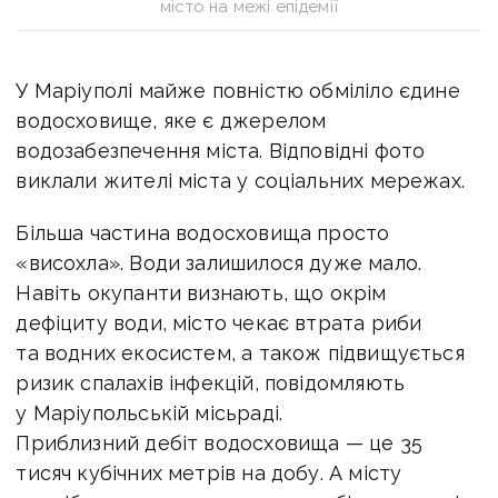
місто на межі епідемії
У Маріуполі майже повністю обміліло єдине
водосховище, яке є джерелом
водозабезпечення міста. Відповідні фото
виклали жителі міста у соціальних мережах.
Більша частина водосховища просто
«висохла». Води залишилося дуже мало.
Навіть окупанти визнають, що окрім
дефіциту води, місто чекає втрата риби
та водних екосистем, а також підвищується
ризик спалахів інфекцій, повідомляють
у Маріупольській місьраді.
Приблизний дебіт водосховища — це 35
тисяч кубічних метрів на добу. А місту