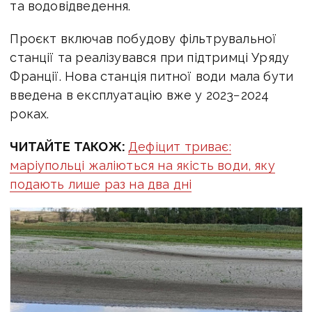
та водовідведення.
Проєкт включав побудову фільтрувальної
станції та реалізувався при підтримці Уряду
Франції. Нова станція питної води мала бути
введена в експлуатацію вже у 2023−2024
роках.
ЧИТАЙТЕ ТАКОЖ:
Дефіцит триває:
маріупольці жаліються на якість води, яку
подають лише раз на два дні