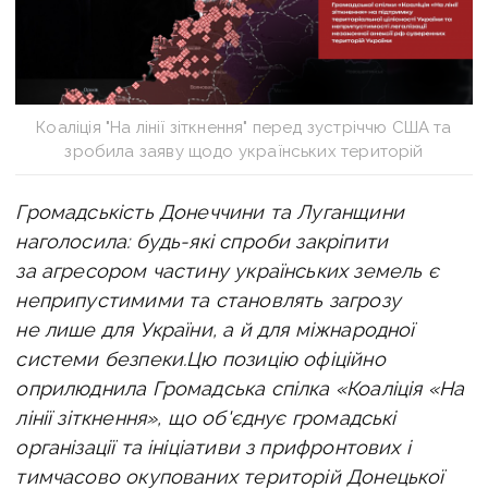
Коаліція "На лінії зіткнення" перед зустріччю США та
зробила заяву щодо українських територій
Громадськість Донеччини та Луганщини
наголосила: будь-які спроби закріпити
за агресором частину українських земель є
неприпустимими та становлять загрозу
не лише для України, а й для міжнародної
системи безпеки.
Цю позицію офіційно
оприлюднила Громадська спілка «Коаліція «На
лінії зіткнення», що об'єднує громадські
організації та ініціативи з прифронтових і
тимчасово окупованих територій Донецької