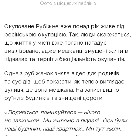
Фото з місцевих пабліків
Окуповане Рубіжне вже понад рік живе під
російською окупацією. Так, люди
скаржаться,
що життя у місті вже погано нагадує
цивілізоване, адже мешканці змушені жити в
підвалах та терпіти бездіяльність окупантів.
Одна з рубіжанок зняла відео для родичів
та сусідів, щоб показати, як тепер виглядає
вулиця, де вона мешкала. На записі видно
руїни з будинків та знищені дороги.
«
Подивіться, помилуйтеся — нічого
не залишили… Ми живемо в підвалі… Ось були
наші будинки, наші квартири… Ми тут жили…