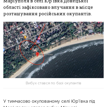
Маріуполя в селі Юр'ївка Донецької
області зафіксовано влучання в місце
розташування російських окупантів.
Вибух стався по базі окупантів
У тимчасово окупованому селі Юр'ївка під