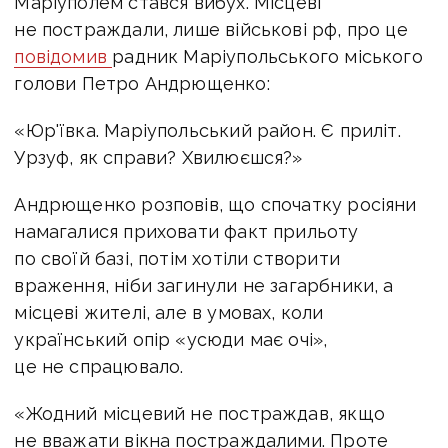
Маріуполем стався вибух. Місцеві
не постраждали, лише військові рф, про це
повідомив
радник Маріупольського міського
голови Петро Андрющенко:
«Юр'ївка. Маріупольський район. Є приліт.
Урзуф, як справи? Хвилюєшся?»
Андрющенко розповів, що спочатку росіяни
намагалися приховати факт прильоту
по своїй базі, потім хотіли створити
враження, ніби загинули не загарбники, а
місцеві жителі, але в умовах, коли
український опір «усюди має очі»,
це не спрацювало.
«Жодний місцевий не постраждав, якщо
не вважати вікна постраждалими. Проте