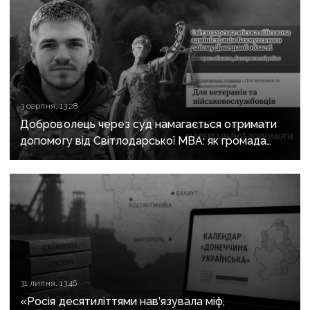
3 серпня, 13:28
Доброволець через суд намагається отримати
допомогу від Світлодарської МВА: як громада
руйнує довіру до влади
31 липня, 13:46
«Росія десятиліттями нав’язувала міф,