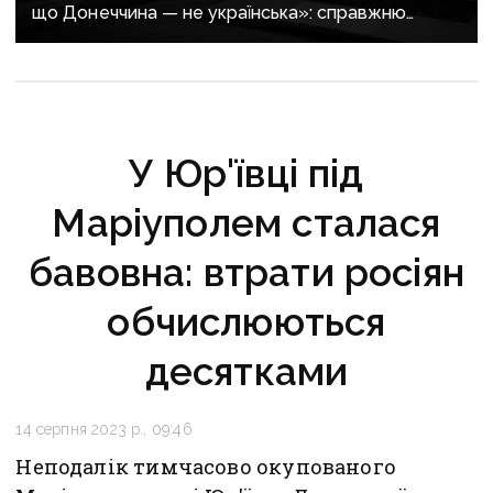
що Донеччина — не українська»: справжню
історію регіону зберуть в унікальному календарі
У Юр'ївці під
Маріуполем сталася
бавовна: втрати росіян
обчислюються
десятками
14 серпня 2023 р., 09:46
Неподалік тимчасово окупованого