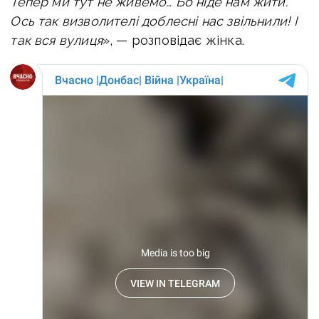
Тепер ми тут не живемо… Бо ніде нам жити.
Ось так визволителі доблесні нас звільнили! І
так вся вулиця
», — розповідає жінка.