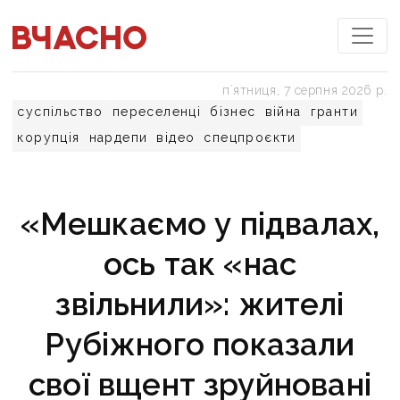
пʼятниця, 7 серпня 2026 р.
суспільство
переселенці
бізнес
війна
гранти
корупція
нардепи
відео
спецпроєкти
«Мешкаємо у підвалах,
ось так «нас
звільнили»: жителі
Рубіжного показали
свої вщент зруйновані