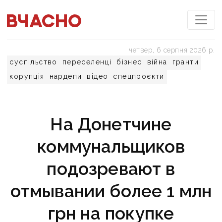
четвер, 6 серпня 2026 р.
суспільство
переселенці
бізнес
війна
гранти
корупція
нардепи
відео
спецпроєкти
На Донетчине
коммунальщиков
подозревают в
отмывании более 1 млн
грн на покупке