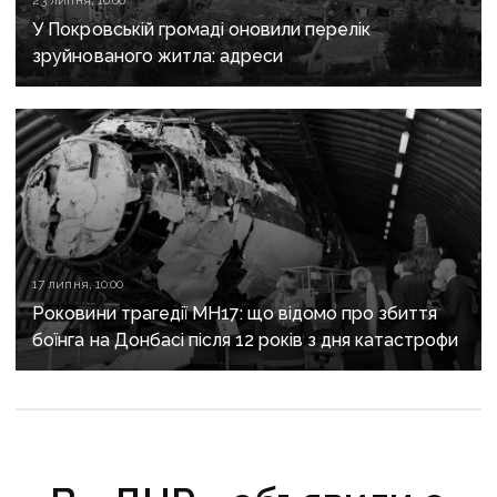
23 липня, 10:00
У Покровській громаді оновили перелік
зруйнованого житла: адреси
17 липня, 10:00
Роковини трагедії MH17: що відомо про збиття
боїнга на Донбасі після 12 років з дня катастрофи