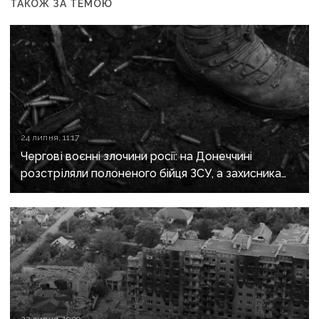
ТАКОЖ ЗА ТЕМОЮ
24 липня, 11:17
Чергові воєнні злочини росії: на Донеччині
розстріляли полоненого бійця ЗСУ, а захисника
Маріуполя відправили до колонії на 21 рік