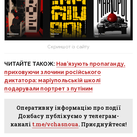
Скриншот із сайту
ЧИТАЙТЕ ТАКОЖ:
Нав’язують пропаганду,
приховуючи злочини російського
диктатора: маріупольській школі
подарували портрет з путіним
Оперативну інформацію про події
Донбасу публікуємо у телеграм-
каналі
t.me/vchasnoua
. Приєднуйтеся!