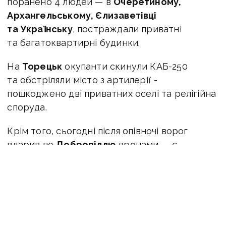
поранено 4 людей — в
Очеретиному,
Архангельському, Єлизаветівці
та Українську
, постраждали приватні
та багатоквартирні будинки.
На
Торецьк
окупанти скинули КАБ-250
та обстріляли місто з артилерії -
пошкоджено дві приватних оселі та релігійна
споруда.
Крім того, сьогодні після опівночі ворог
вдарив по
Добропіллю
дронами — є
руйнування в житловому секторі. Під
завалами, ймовірно, перебувають дві
цивільних особи.
По Мирнограду
росія поцілила трьома
ракетами «С-300». Поранень зазнали 10