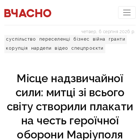
четвер, 6 серпня 2026 р.
суспільство
переселенці
бізнес
війна
гранти
корупція
нардепи
відео
спецпроєкти
Місце надзвичайної
сили: митці зі всього
світу створили плакати
на честь героїчної
оборони Маріуполя