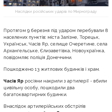
Наслідки російських ударів по Мирнограду
Протягом 9 березня під ударом перебували 8
населених пунктів: міста Залізне, Торецьк,
Українськ, Часів Яр, селище Очеретине, села
Архангельське, Єлизаветівка, Новоукраїнка,
повідомляє поліція Донеччини.
Пошкоджено 13 житлових будинків і храм.
Часів Яр
росіяни накрили з артилерії - вбили
цивільну особу, пошкодили два
багатоквартирних будинки.
Внаслідок артилерійських обстрілів