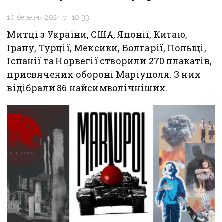
10 березня 2024 р., 10:33
Митці з України, США, Японії, Китаю,
Ірану, Турції, Мексики, Болгарії, Польщі,
Іспанії та Норвегії створили 270 плакатів,
присвячених обороні Маріуполя. З них
відібрали 86 найсимволічніших.