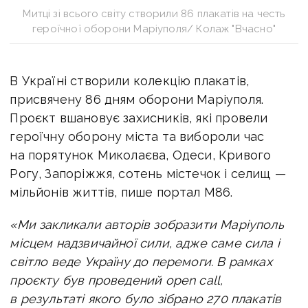
Митці зі всього світу створили 86 плакатів на честь
героїчної оборони Маріуполя/ Колаж "Вчасно"
В Україні створили колекцію плакатів,
присвячену 86 дням оборони Маріуполя.
Проєкт вшановує захисників, які провели
героїчну оборону міста та вибороли час
на порятунок Миколаєва, Одеси, Кривого
Рогу, Запоріжжя, сотень містечок і селищ —
мільйонів життів, пише портал М86.
«Ми закликали авторів зобразити Маріуполь
місцем надзвичайної сили, адже саме сила і
світло веде Україну до перемоги.
В рамках
проєкту був проведений open call,
в результаті якого було зібрано 270 плакатів