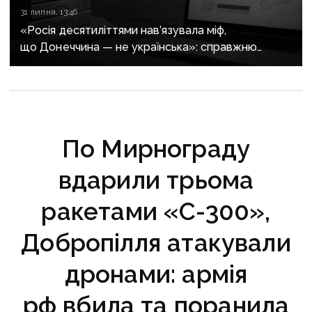
31 липня, 13:46
«Росія десятиліттями нав’язувала міф,
що Донеччина — не українська»: справжню
історію регіону зберуть в унікальному календарі
По Мирнограду
вдарили трьома
ракетами «С-300»,
Добропілля атакували
дронами: армія
рф вбила та поранила