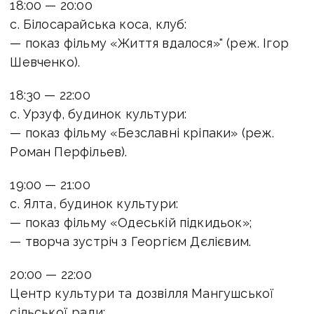
18:00 — 20:00
с. Білосарайська коса, клуб:
— показ фільму «Життя вдалося»" (реж. Ігор
Шевченко).
18:30 — 22:00
с. Урзуф, будинок культури:
— показ фільму «Безславні кріпаки» (реж.
Роман Перфільев).
19:00 — 21:00
с. Ялта, будинок культури:
— показ фільму «Одеській підкидьок»;
— творча зустріч з Георгієм Дєлієвим.
20:00 — 22:00
Центр культури та дозвілля Мангушської
сільської ради: