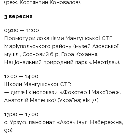
(реж. Костянтин Коновалов).
3 вересня
09:00 — 11:00
Промотури локаціями МангушськоЇ СТГ
Маріупольського району (музей Азовської
мушлі, Сосновий бір, Гора Кохання,
Національний природний парк «Меотіда»).
12:00 — 14:00
Школи Мангушської СТГ:
— дитячі кінопокази: «Фокстер і Макс"(реж.
Анатолій Матешко) (Україна; вік 7+).
13:00 — 17:00
с. Урзуф, пансіонат «Азов» (вул. Набережна,
90):