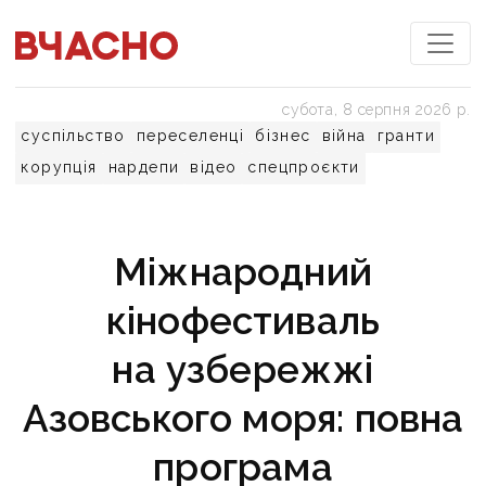
субота, 8 серпня 2026 р.
суспільство
переселенці
бізнес
війна
гранти
корупція
нардепи
відео
спецпроєкти
Міжнародний
кінофестиваль
на узбережжі
Азовського моря: повна
програма