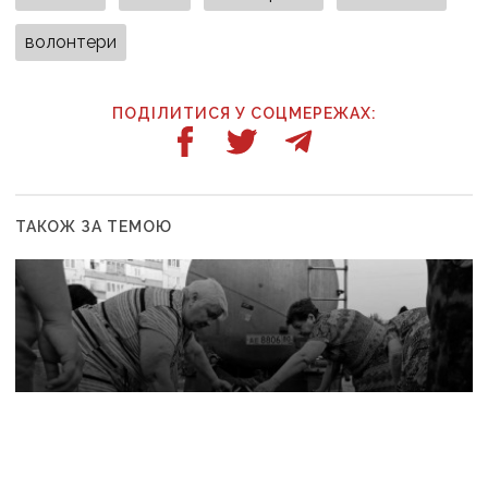
волонтери
ПОДІЛИТИСЯ У СОЦМЕРЕЖАХ:
ТАКОЖ ЗА ТЕМОЮ
5 серпня, 13:17
«Раніше вода була у вихідні дні, тепер — тільки
на свята»: окупований Донецьк живе місяцями