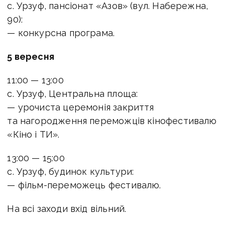
с. Урзуф, пансіонат «Азов» (вул. Набережна,
90):
— конкурсна програма.
5 вересня
11:00 — 13:00
с. Урзуф, Центральна площа:
— урочиста церемонія закриття
та нагородження переможців кінофестивалю
«Кіно і ТИ».
13:00 — 15:00
с. Урзуф, будинок культури:
— фільм-переможець фестивалю.
На всі заходи вхід вільний.