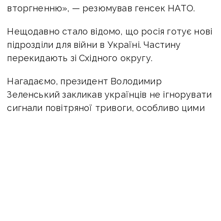
вторгненню», — резюмував генсек НАТО.
Нещодавно стало відомо, що росія готує нові
підрозділи для війни в Україні. Частину
перекидають зі Східного округу.
Нагадаємо, президент Володимир
Зеленський закликав українців не ігнорувати
сигнали повітряної тривоги, особливо цими
днями.
новини Донбасу
наступ на Донбасі
війна на Донбасі
війна росії в Україні
Столтенберг
НАТО