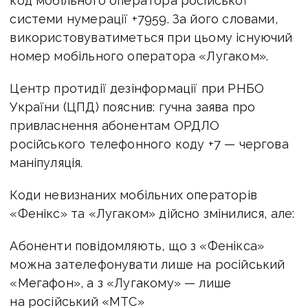
код мобільного оператора російської
системи нумерації +7959. За його словами,
використовуватиметься при цьому існуючий
номер мобільного оператора «Лугаком».
Центр протидії дезінформації при РНБО
України (ЦПД) пояснив: гучна заява про
привласнення абонентам ОРДЛО
російського телефонного коду +7 — чергова
маніпуляція.
Коди невизнаних мобільних операторів
«Фенікс» та «Лугаком» дійсно змінилися, але:
Абоненти повідомляють, що з «Фенікса»
можна зателефонувати лише на російський
«Мегафон», а з «Лугакому» — лише
на російський «МТС»