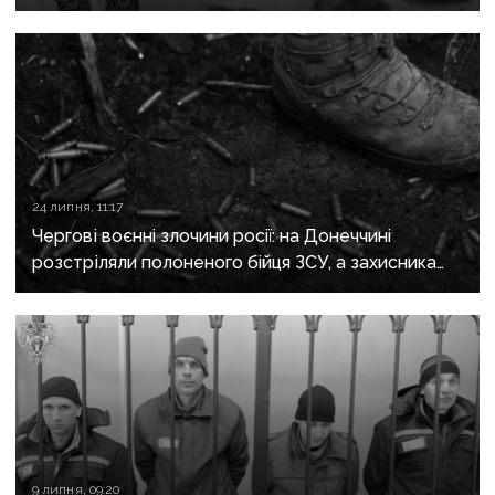
якого закатували бойовики за любов до України
24 липня, 11:17
Чергові воєнні злочини росії: на Донеччині
розстріляли полоненого бійця ЗСУ, а захисника
Маріуполя відправили до колонії на 21 рік
9 липня, 09:20