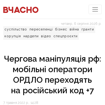
четвер, 6 серпня 2026 р.
суспільство
переселенці
бізнес
війна
гранти
корупція
нардепи
відео
спецпроєкти
Чергова маніпуляція рф:
мобільні оператори
ОРДЛО переходять
на російський код +7
7 травня 2022 р., 14:28