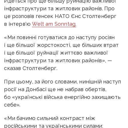
Йдеться про ще більшу руйнацію важливої
інфраструктури та житлових районів. Про
це розповів генсек НАТО Єнс Столтенберг
в інтерв'ю
Welt am Sonntag.
«Ми повинні готуватися до наступу росіян
і ще більшої жорстокості, ще більших втрат
і ще більшої руйнації життєво важливої
інфраструктури та житлових районів», —
сказав Столтенберг.
При цьому, за його словами, нинішній наступ
росії на Донбасі ще не набрав обертів,
бо «українські війська енергійно захищають
себе».
«Ми бачимо сильний контраст між
російськими та українськими силами: