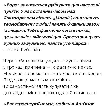
«Ворог намагається руйнувати цілі населені
пункти. У нас останнім часом над
Святогірськом літають „Молнії“, вони несуть
термобаричну суміш і палять будинки разом
із людьми. Тобто фактично логіки немає,
це ж не якісь військові цілі. Просто знищують
вулицю за вулицею, палять усе підряд»,
— каже Рибалкін.
Через обстріли ситуація з комунікаціями
у громаді критична — їх фактично немає.
Медичної допомоги теж немає вже понад рік.
Люди, якщо мають можливість,
то самостійно їздять купувати ліки
до сусідніх міст, наприклад до Слов’янська.
«Електроенергії немає, мобільний зв’язок