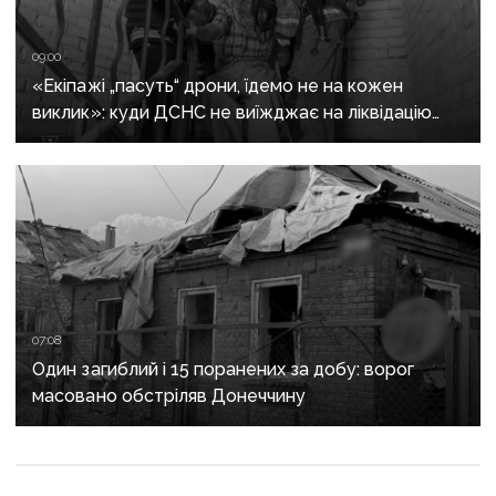
09:00
«Екіпажі „пасуть“ дрони, їдемо не на кожен
виклик»: куди ДСНС не виїжджає на ліквідацію
надзвичайних ситуацій у Краматорську
та Слов’янську
07:08
Один загиблий і 15 поранених за добу: ворог
масовано обстріляв Донеччину