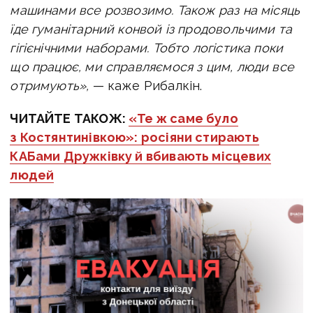
машинами все розвозимо. Також раз на місяць
їде гуманітарний конвой із продовольчими та
гігієнічними наборами. Тобто логістика поки
що працює, ми справляємося з цим, люди все
отримують»,
— каже Рибалкін.
ЧИТАЙТЕ ТАКОЖ:
«Те ж саме було
з Костянтинівкою»: росіяни стирають
КАБами Дружківку й вбивають місцевих
людей