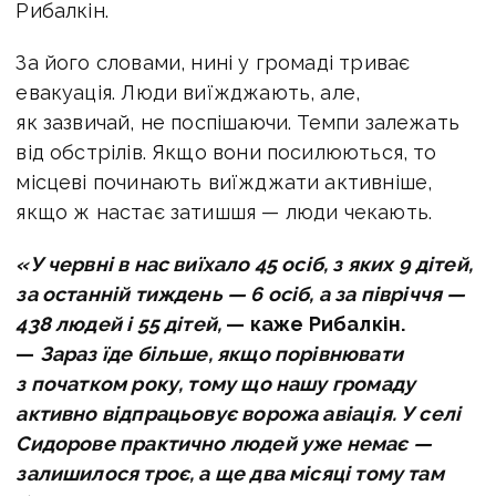
Рибалкін.
За його словами, нині у громаді триває
евакуація. Люди виїжджають, але,
як зазвичай, не поспішаючи. Темпи залежать
від обстрілів. Якщо вони посилюються, то
місцеві починають виїжджати активніше,
якщо ж настає затишшя — люди чекають.
«У червні в нас виїхало 45 осіб, з яких 9 дітей,
за останній тиждень — 6 осіб, а за півріччя —
438 людей і 55 дітей,
— каже Рибалкін.
—
Зараз їде більше, якщо порівнювати
з початком року, тому що нашу громаду
активно відпрацьовує ворожа авіація. У селі
Сидорове практично людей уже немає —
залишилося троє, а ще два місяці тому там