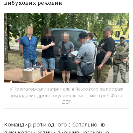
вибухових речовин.
У Краматорську затримали військового за продаж
викрадених дронів і кулеметів на 1,1 млн грн/ Фото:
ДБР
К
омандир роти одного з батальйонів
військової частини вирішив незаконно