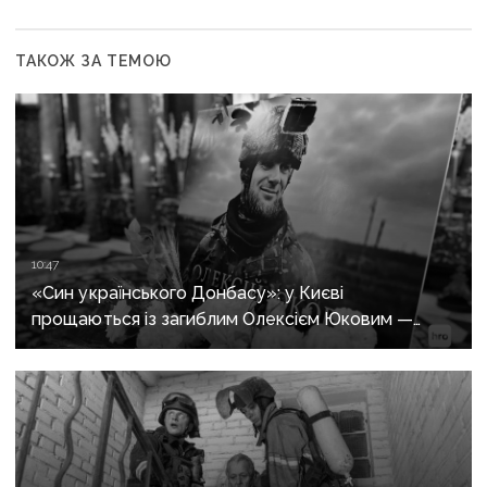
ТАКОЖ ЗА ТЕМОЮ
10:47
«Син українського Донбасу»: у Києві
прощаються із загиблим Олексієм Юковим —
пошуковцем загону «Плацдарм»