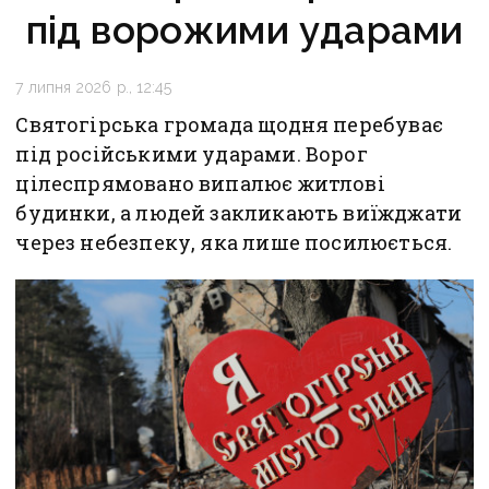
під ворожими ударами
7 липня 2026 р., 12:45
Святогірська громада щодня перебуває
під російськими ударами. Ворог
цілеспрямовано випалює житлові
будинки, а людей закликають виїжджати
через небезпеку, яка лише посилюється.