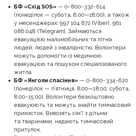
БФ «Схід SOS»
— 0−800−332−614
(понеділок — субота,
8:00—18:00
), а також
у месенджерах: 997 104 872 (Viber), 961
086 048 (Telegram). Займаються
евакуацією маломобільних та літніх
людей, людей з інвалідністю. Волонтери
можуть допомогти із медичною
евакуацією та пошуком спеціалізованого
житла.
БФ «Янголи спасіння»
— 0−800−334−620
(понеділок — п’ятниця,
8:00—18:00
; субота,
8:00−15:00). Волонтери безкоштовно
евакуюють та можуть знайти тимчасовий
прихисток. Вивозять сім'ї з дітьми
та тваринами, надають тимчасовий
притулок.