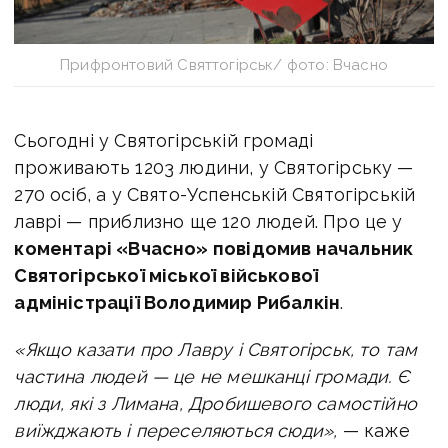
Прифронтовий Святтогірськ/ фото: Вчасно
Сьогодні у Святогірській громаді
проживають 1203 людини, у Святогірську —
270 осіб, а у Свято-Успенській Святогірській
лаврі — приблизно ще 120 людей. Про це у
коментарі «Вчасно» повідомив начальник
Святогірської міської військової
адміністрації Володимир Рибалкін
.
«Якщо казати про Лавру і Святогірськ, то там
частина людей — це не мешканці громади. Є
люди, які з Лимана, Дробишевого самостійно
виїжджають і переселяються сюди»,
— каже