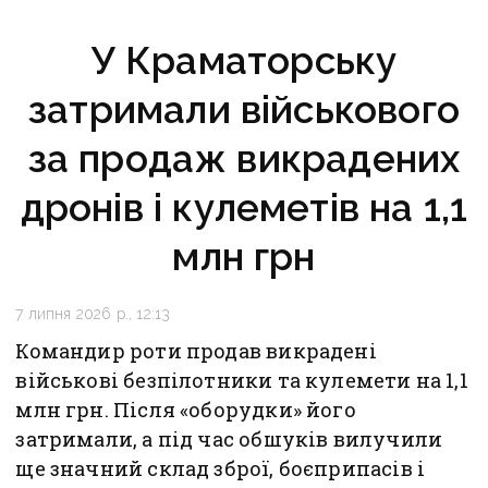
У Краматорську
затримали військового
за продаж викрадених
дронів і кулеметів на 1,1
млн грн
7 липня 2026 р., 12:13
Командир роти продав викрадені
військові безпілотники та кулемети на 1,1
млн грн. Після «оборудки» його
затримали, а під час обшуків вилучили
ще значний склад зброї, боєприпасів і