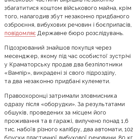
збагатитися коштом військового майна, крім
того, налагодив збут незаконно придбаного
озброєння, вибухових речовин і боєприпасів
,
повідомляє
Державне бюро розслідувань.
Підозрюваний знайшов покупця через
месенджер, якому під час особистої зустрічі
у Краматорську продав два безпілотники
«Вампір», викрадені зі свого підрозділу,
та два незаконно придбані кулемети.
Правоохоронці затримали зловмисника
одразу після «оборудки». За результатами
обшуків, проведених за місцем його
проживання та в гаражі, вилучено понад 1,6
тис. набоїв різного калібру, два автомати, 102
бруски пластичної вибухової речовини, 80 кг