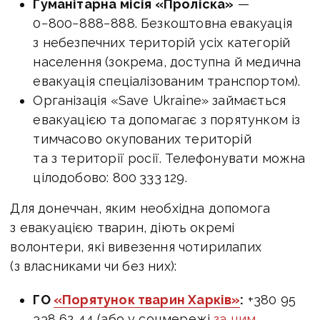
Гуманітарна місія «Проліска»
—
0−800−888−888. Безкоштовна евакуація
з небезпечних територій усіх категорій
населення (зокрема, доступна й медична
евакуація спеціалізованим транспортом).
Організація «Save Ukraine» займається
евакуацією та допомагає з порятунком із
тимчасово окупованих територій
та з території росії. Телефонувати можна
цілодобово: 800 333 129.
Для донеччан, яким необхідна допомога
з евакуацією тварин, діють окремі
волонтери, які вивезення чотирилапих
(з власниками чи без них):
ГО
«Порятунок тварин Харків»
:
+380 95
338 62 44 (або у соцмережі
за цим