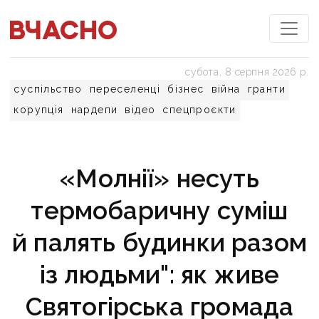
субота, 8 серпня 2026 р.
суспільство
переселенці
бізнес
війна
гранти
корупція
нардепи
відео
спецпроєкти
«Молнії» несуть
термобаричну суміш
й палять будинки разом
із людьми": як живе
Святогірська громада