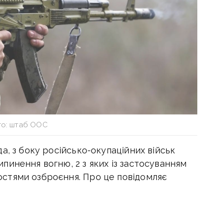
о: штаб ООС
а, з боку російсько-окупаційних військ
инення вогню, 2 з яких із застосуванням
стями озброєння. Про це повідомляє
ідомому пристрої двоє