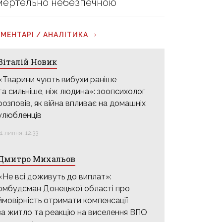
мертельно небезпечною
МЕНТАРІ / АНАЛІТИКА
Віталій Новик
«Тварини чують вибухи раніше
та сильніше, ніж людина»: зоопсихолог
розповів, як війна впливає на домашніх
улюбленців
31 липня, 12:33
Дмитро Михальов
«Не всі доживуть до виплат»:
омбудсман Донецької області про
ймовірність отримати компенсації
за житло та реакцію на виселення ВПО