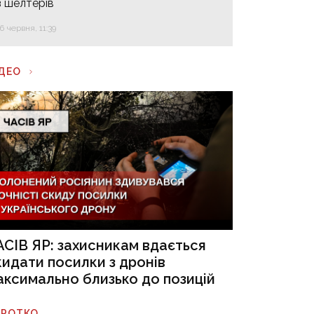
з шелтерів
16 червня, 11:39
ІДЕО
АСІВ ЯР: захисникам вдається
кидати посилки з дронів
аксимально близько до позицій
ОРОТКО