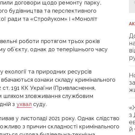
рапили договори щодо ремонту парку,
ого будівництва та перспективного
кої ради та «Стройуком» і «Моноліт
А
Д
дівельні роботи протягом трьох років
н
у об`єкту, однак до теперішнього часу
в
р
у екології та природних ресурсів
Н
 вбачаються ознаки складу кримінального
з
 ст. 191 КК України (Привласнення,
ж
им шляхом зловживання службовим
дній з
ухвал
суду.
«
з
ивав у листопаді 2021 року. Однак слідство
е
ожливо з причин складності кримінального
й
диться судова будівельна-технічна