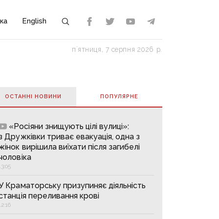
ка
English
пʼятниця, 7 серпня 2026 р.
ОСТАННІ НОВИНИ
ПОПУЛЯРНE
«Росіяни знищують цілі вулиці»:
з Дружківки триває евакуація, одна з
жінок вирішила виїхати після загибелі
чоловіка
13:05
У Краматорську призупиняє діяльність
станція переливання крові
12:16