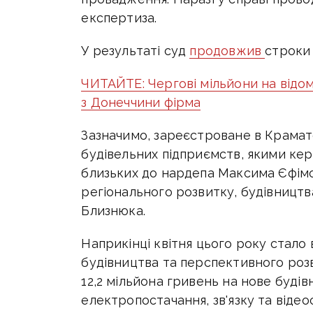
експертиза.
У результаті суд
продовжив
строки 
ЧИТАЙТЕ: Чергові мільйони на відо
з Донеччини фірма
Зазначимо, зареєстроване в Крама
будівельних підприємств, якими ке
близьких до нардепа Максима Єфімо
регіонального розвитку, будівництв
Близнюка.
Наприкінці квітня цього року стало 
будівництва та перспективного ро
12,2 мільйона гривень на нове будів
електропостачання, зв'язку та від