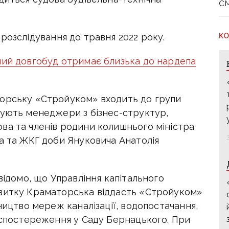
с
КО
розслідування до травня 2022 року.
мий довгобуд отримає близька до нардепа
торську «Стройуком» входить до групи
рують менеджери з бізнес-структур,
ва та членів родини колишнього міністра
а та ЖКГ доби Януковича Анатолія
відомо, що Управління капітального
звитку Краматорська віддасть «Стройуком»
ництво мереж каналізації, водопостачання,
еоспостереження у Саду Бернацького. При