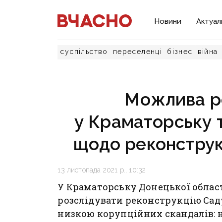
Новини
Актуал
суспільство
переселенці
бізнес
війна
Можлива ро
у Краматорську 
щодо реконструк
13 листопада 2021 р., 10:32
У Краматорську Донецької облас
розслідувати реконструкцію Сад
низкою корупційних скандалів: н