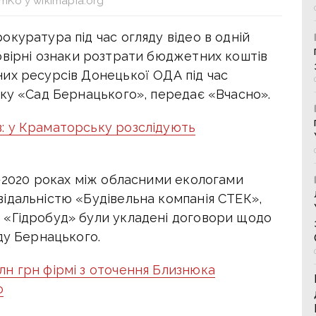
mKo у wikimapia.org
куратура під час огляду відео в одній
вірні ознаки розтрати бюджетних коштів
их ресурсів Донецької ОДА під час
рку «Сад Бернацького», передає «Вчасно».
: у Краматорську розслідують
8−2020 роках між обласними екологами
ідальністю «Будівельна компанія СТЕК»,
 «Гідробуд» були укладені договори щодо
ду Бернацького.
н грн фірмі з оточення Близнюка
о