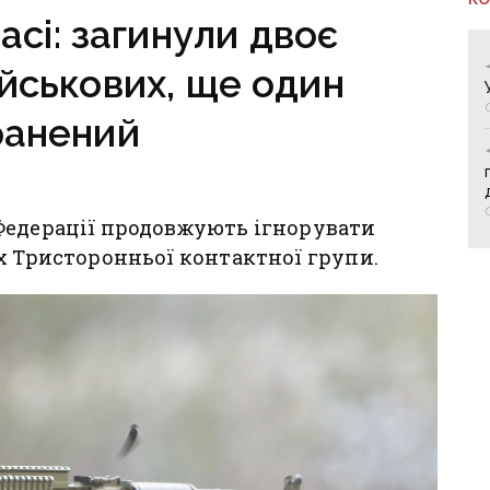
асі: загинули двоє
ійськових, ще один
ранений
Федерації продовжують ігнорувати
х Тристоронньої контактної групи.