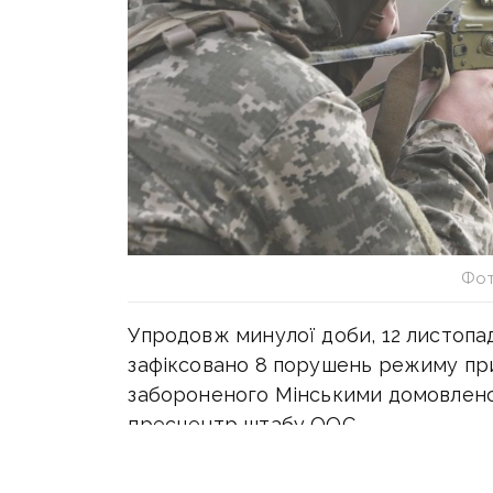
Фот
Упродовж минулої доби, 12 листопад
зафіксовано 8 порушень режиму прип
забороненого Мінськими домовлено
пресцентр штабу ООС.
Внаслідок підриву на ворожому нев