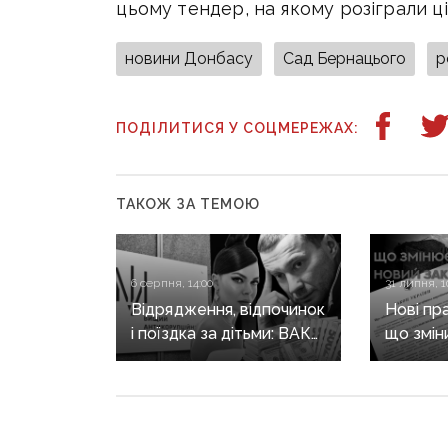
цьому тендер, на якому розіграли ц
новини Донбасу
Сад Бернацього
р
ПОДІЛИТИСЯ У СОЦМЕРЕЖАХ:
ТАКОЖ ЗА ТЕМОЮ
6 серпня, 14:00
31 липня, 1
Відрядження, відпочинок
Нові пр
і поїздка за дітьми: ВАКС
що змін
знову відмовив
він ще 
Кириленкам у виїзді
житла т
за кордон