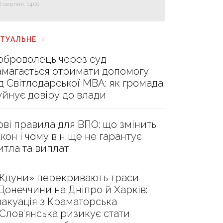
6 серпня, 14:00
КТУАЛЬНЕ
оброволець через суд
амагається отримати допомогу
ід Світлодарської МВА: як громада
уйнує довіру до влади
ові правила для ВПО: що змінить
акон і чому він ще не гарантує
итла та виплат
Ждуни» перекривають траси
 Донеччини на Дніпро й Харків:
вакуація з Краматорська
 Слов’янська ризикує стати