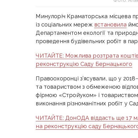
Фото: Arte
Минулоріч Краматорська місцева про
із соціальних мереж
встановила
ймо
Департаментом екології та природн
проведення будівельних робіт в па
ЧИТАЙТЕ: Можлива розтрата коштів
реконструкцію Саду Бернацького
Правоохоронці з’ясували, що у 201
та товариством з обмеженою відпов
фірмою «Стройуком» і товариством
виконання різноманітних робіт у Са
ЧИТАЙТЕ: ДонОДА віддасть ще 17 мл
на реконструкцію саду Бернацьког