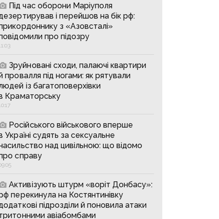
Під час оборони Маріуполя
дезертирував і перейшов на бік рф:
прикордоннику з «Азовсталі»
повідомили про підозру
11:03
Зруйновані сходи, палаючі квартири
й провалля під ногами: як рятували
людей із багатоповерхівки
в Краматорську
10:17
Російського військового вперше
в Україні судять за сексуальне
насильство над цивільною: що відомо
про справу
09:05
Активізують штурм «воріт Донбасу»:
рф перекинула на Костянтинівку
додаткові підрозділи й поновила атаки
тритонними авіабомбами