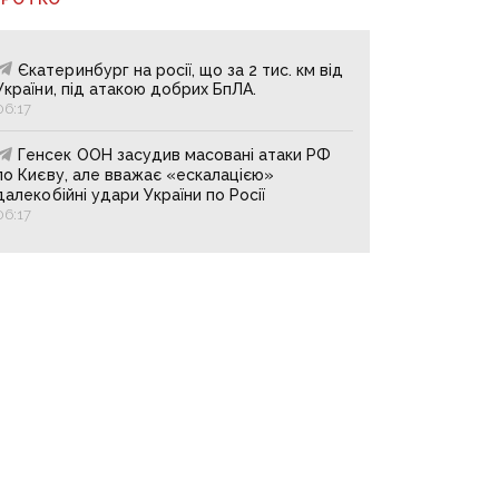
Єкатеринбург на росії, що за 2 тис. км від
України, під атакою добрих БпЛА.
06:17
Генсек ООН засудив масовані атаки РФ
по Києву, але вважає «ескалацією»
далекобійні удари України по Росії
06:17