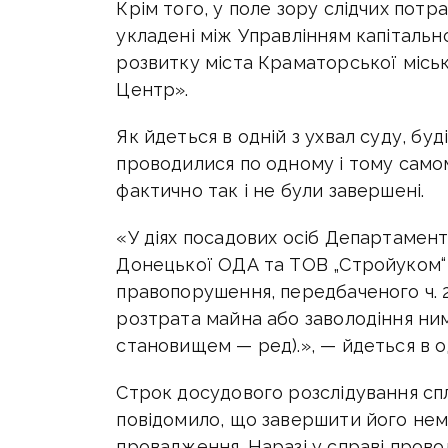
Крім того, у поле зору слідчих пот
укладені між Управлінням капітальн
розвитку міста Краматорської місь
Центр».
Як йдеться в одній з ухвал суду, бу
проводилися по одному і тому самом
фактично так і не були завершені.
«У діях посадових осіб Департамент
Донецької ОДА та ТОВ „Стройуком“
правопорушення, передбаченого ч. 2
розтрата майна або заволодіння н
становищем — ред).», — йдеться в о
Строк досудового розслідування спл
повідомило, що завершити його нем
провадження. Наразі у справі прово