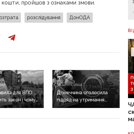
і кошти, пройшов з ознаками змови.
озтрата
розслідування
ДонОДА
В
0:12
30 липня, 08:02
авила для ВПО:
Донеччина оголосила
ить закон і чому
підряд на утримання
Ч
не гарантує
дороги
с
а виплат
у Краматорському
м
районі, яку нещодавно
вже ремонтували
К