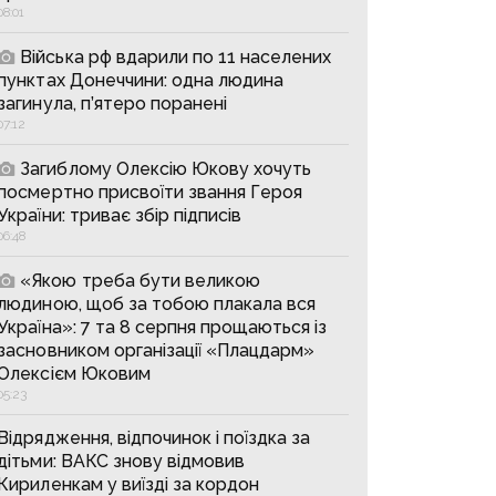
08:01
Війська рф вдарили по 11 населених
пунктах Донеччини: одна людина
загинула, п’ятеро поранені
07:12
Загиблому Олексію Юкову хочуть
посмертно присвоїти звання Героя
України: триває збір підписів
06:48
«Якою треба бути великою
людиною, щоб за тобою плакала вся
Україна»: 7 та 8 серпня прощаються із
засновником організації «Плацдарм»
Олексієм Юковим
05:23
Відрядження, відпочинок і поїздка за
дітьми: ВАКС знову відмовив
Кириленкам у виїзді за кордон