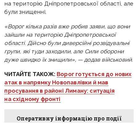
на територію Дніпропетровської області, але
були знищенні.
«Ворог кілька разів вже робив заяви, що вони
зайшли на територію Дніпропетровської
області. Дійсно були диверсійні розвідувальні
групи, які туди заходили, але Сили оборони
дуже швидко їх знищили», — додав військовий.
ЧИТАЙТЕ ТАКОЖ:
Ворог готується до нових
атак в напрямку Новопавлівки й мав
просування в районі Лиману: ситуація
на східному фронті
Оперативну інформацію про події
Донбасу публікуємо у телеграм-
каналі
t.me/vchasnoua
. Приєднуйтеся!