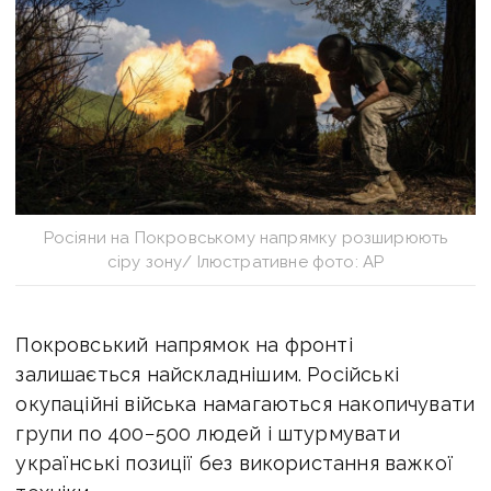
Росіяни на Покровському напрямку розширюють
сіру зону/ Ілюстративне фото: АР
Покровський напрямок на фронті
залишається найскладнішим. Російські
окупаційні війська намагаються накопичувати
групи по 400−500 людей і штурмувати
українські позиції без використання важкої