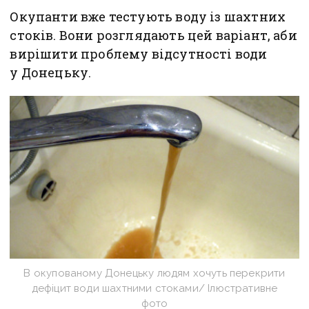
Окупанти вже тестують воду із шахтних
стоків. Вони розглядають цей варіант, аби
вирішити проблему відсутності води
у Донецьку.
В окупованому Донецьку людям хочуть перекрити
дефіцит води шахтними стоками/ Ілюстративне
фото