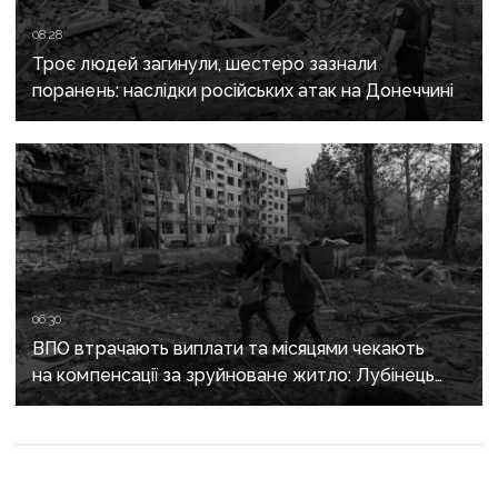
08:28
Троє людей загинули, шестеро зазнали
поранень: наслідки російських атак на Донеччині
06:30
ВПО втрачають виплати та місяцями чекають
на компенсації за зруйноване житло: Лубінець
вимагає змін від уряду