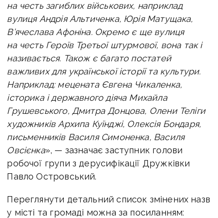
на честь загиблих військових, наприклад
вулиця Андрія Альтиченка, Юрія Матущака,
В’ячеслава Афоніна. Окремо є ще вулиця
на честь Героїв Третьої штурмової, вона так і
називається. Також є багато постатей
важливих для української історії та культури.
Наприклад: мецената Євгена Чикаленка,
історика і державного діяча Михайла
Грушевського, Дмитра Донцова, Олени Теліги
художників Архипа Куїнджі, Олексія Бондаря,
письменників Василя Симоненка, Василя
Овсієнка
», — зазначає заступник голови
робочої групи з дерусифікації Дружківки
Павло Островський.
Переглянути детальний список змінених назв
у місті та громаді можна за посиланням: