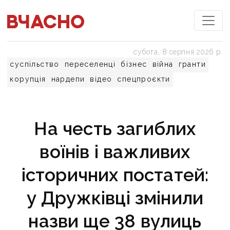
субота, 8 серпня 2026 р.
суспільство
переселенці
бізнес
війна
гранти
корупція
нардепи
відео
спецпроєкти
На честь загиблих
воїнів і важливих
історичних постатей:
у Дружківці змінили
назви ще 38 вулиць