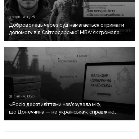
3 серпня, 13:28
Доброволець через суд намагається отримати
допомогу від Світлодарської МВА: як громада
руйнує довіру до влади
31 липня, 13:46
«Росія десятиліттями нав’язувала міф,
що Донеччина — не українська»: справжню
історію регіону зберуть в унікальному календарі