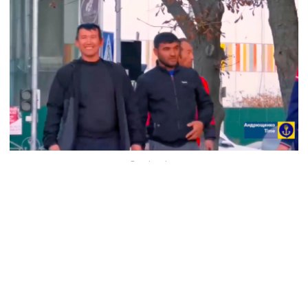
Скрін віде
Окупований Маріуполь заселяють мігранти
з рф. Місцеві скаржаться на хаос, який
створюють приїжджі.
«Мариуполь — русский город» З огляду
на експансію азіатів — мусульман в кількості