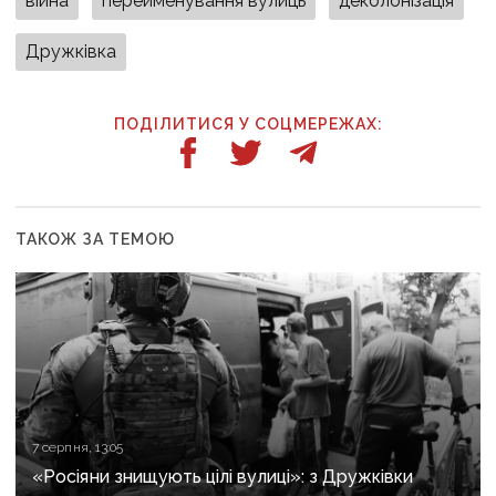
війна
перейменування вулиць
деколонізація
Дружківка
ПОДІЛИТИСЯ У СОЦМЕРЕЖАХ:
ТАКОЖ ЗА ТЕМОЮ
7 серпня, 13:05
«Росіяни знищують цілі вулиці»: з Дружківки