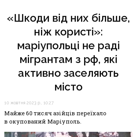
«Шкоди від них більше,
ніж користі»:
маріупольці не раді
мігрантам з рф, які
активно заселяють
місто
10 жовтня 2023 р., 10:27
Майже 60 тисяч азійців переїхало
в окупований Маріуполь.