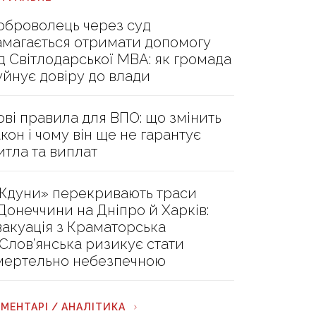
оброволець через суд
амагається отримати допомогу
ід Світлодарської МВА: як громада
уйнує довіру до влади
ові правила для ВПО: що змінить
акон і чому він ще не гарантує
итла та виплат
Ждуни» перекривають траси
 Донеччини на Дніпро й Харків:
вакуація з Краматорська
 Слов’янська ризикує стати
мертельно небезпечною
МЕНТАРІ / АНАЛІТИКА