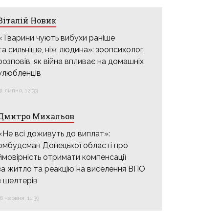
Віталій Новик
«Тварини чують вибухи раніше
та сильніше, ніж людина»: зоопсихолог
розповів, як війна впливає на домашніх
улюбленців
31 липня, 12:33
Дмитро Михальов
«Не всі доживуть до виплат»:
омбудсман Донецької області про
ймовірність отримати компенсації
за житло та реакцію на виселення ВПО
з шелтерів
16 червня, 11:39