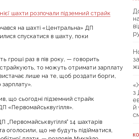
Д
нієї шахти розпочали підземний страйк
н
в
очався на шахті «Центральна» ДП
р
илися спускатися в шахту, поки
Н
з
ь гроші раз в пів року, — говорить
ж
 страйкують, то можуть отримати зарплату
 вистачає лише на те, щоб роздати борги,
 зарплату».
«
з
ив, що сьогодні підземний страйк
е
й
 ДП «Первомайськвугілля».
с
 ДП „Первомайськвугілля“ 14 шахтарів
та оголосили, що не будуть підійматися,
КО
аробітної плати, — розповів Михайло