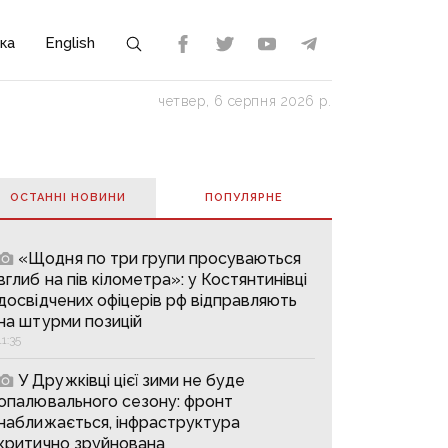
ка
English
четвер, 6 серпня 2026 р.
ОСТАННІ НОВИНИ
ПОПУЛЯРНE
«Щодня по три групи просуваються
вглиб на пів кілометра»: у Костянтинівці
досвідчених офіцерів рф відправляють
на штурми позицій
11:35
У Дружківці цієї зими не буде
опалювального сезону: фронт
наближається, інфраструктура
критично зруйнована