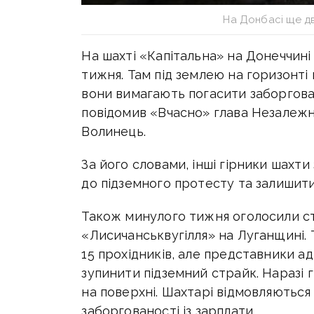
На Донбасі ще д
На шахті «Капітальна» на Донеччині
тижня. Там під землею на горизонті 
вони вимагають погасити заборговані
повідомив «Вчасно» глава Незалежн
Волинець.
За його словами, інші гірники шахти
до підземного протесту та залишити
Також минулого тижня оголосили с
«Лисичанськвугілля» на Луганщині. 
15 прохідників, але представники а
зупинити підземний страйк. Наразі
на поверхні. Шахтарі відмовляються
заборгованості із зарплати.