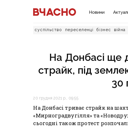
Новини
Актуал
суспільство
переселенці
бізнес
війна
На Донбасі ще 
страйк, під земл
30 
20 грудня 2021 р., 09:55
На Донбасі триває страйк на шах
«Мирноградвугілля» та «Новодру
сьогодні також протест розпочал