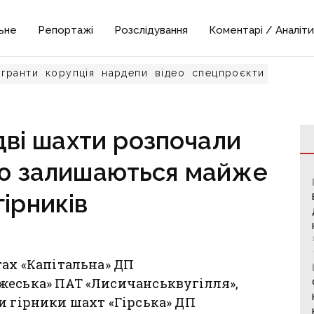
ьне
Репортажі
Розслідування
Коментарі / Аналіти
гранти
корупція
нардепи
відео
спецпроєкти
дві шахти розпочали
ею залишаються майже
гірників
тах «Капітальна» ДП
жеська» ПАТ «Лисичанськвугілля»,
и гірники шахт «Гірська» ДП