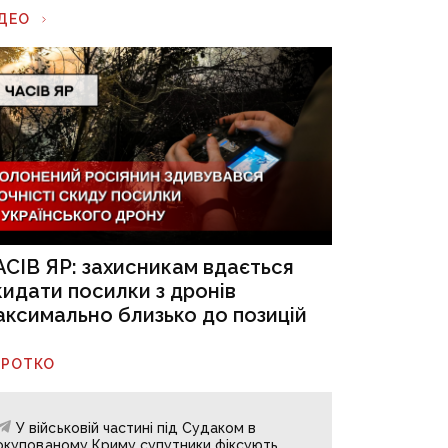
ІДЕО
АСІВ ЯР: захисникам вдається
кидати посилки з дронів
аксимально близько до позицій
ОРОТКО
У військовій частині під Судаком в
окупованому Криму супутники фіксують