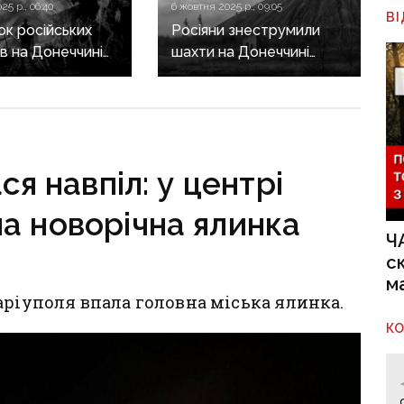
25 р., 06:40
6 жовтня 2025 р., 09:05
В
ок російських
Росіяни знеструмили
ів на Донеччині
шахти на Донеччині
млено декілька
та Дніпропетровщині,
понад 250 гірників
залишилися під
землею — Волинець
я навпіл: у центрі
а новорічна ялинка
Ч
с
м
аріуполя впала головна міська ялинка.
К