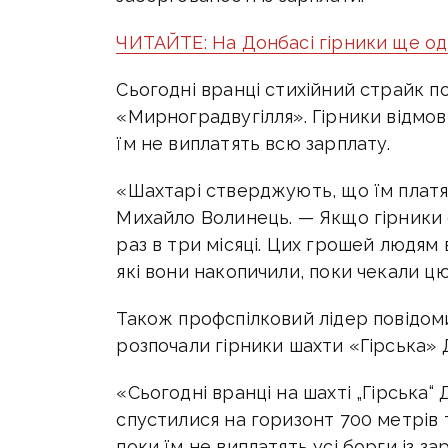
ЧИТАЙТЕ: На Донбасі гірники ще од
Сьогодні вранці стихійний страйк п
«Мирноградвугілля». Гірники відмов
їм не виплатять всю зарплату.
«Шахтарі стверджують, що їм платят
Михайло Волинець. — Якщо гірники
раз в три місяці. Цих грошей людям
які вони накопичили, поки чекали цю
Також профспілковий лідер повідом
розпочали гірники шахти «Гірська»
«Сьогодні вранці на шахті „Гірська“
спустилися на горизонт 700 метрів 
поки їм не виплатять усі борги із з