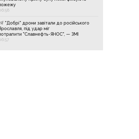
пожежу
06:58
"Добрі" дрони завітали до російського
Ярославля, під удар міг
потрапити "Славнефть-ЯНОС", — ЗМІ
06:57