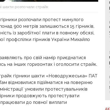
ві шахти розпочали страйк
 гірники розпочали протест минулого
понад 900 метрів залишаються 15 гірників,
сть із заробітної плати в повному обсязі,
ої профспілки гірників України Михайло
 заявляють про свій намір приєднатися
сь на інших горизонтах і оголосити страйк.
трайк гірники шахти «Новодружеська» ПАТ
Там відмовилися підійматися на поверхню
дміністрації умовили протестувальників
 гірники продовжують протестувати
 працювати до повної виплати
А