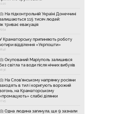
10:20
На підконтрольній Україні Донеччині
залишаються 115 тисяч людей:
як триває евакуація
09:54
У Краматорську припиняють роботу
чотири відділення «Укрпошти»
08:46
Окупований Маріуполь залишився
без світла та води після нічних вибухів
08:36
На Слов’янському напрямку росіяни
заходять в тил і коригують ворожий
вогонь, на Краматорському
«промацують» слабкі ділянки
07:45
Одна людина загинула, ще 9 зазнали