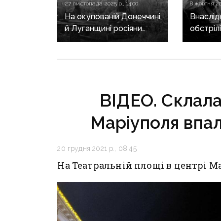
27 листопада 2025 р., 14:00
8 жовтня 20
На окупованій Донеччині
Внаслід
й Луганщині росіяни
обстріл
ліквідують шахти —
знестру
кажуть, видобуток
шахт
вугілля «економічно
невигідний»
ВІДЕО. Склалас
Маріуполя впал
20 грудня 2021 р., 08:45
На Театральній площі в центрі М