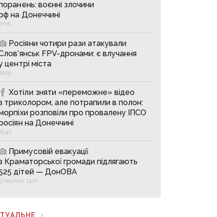
поранень: воєнні злочини
рф на Донеччині
07:16
Росіяни чотири рази атакували
Слов’янськ FPV-дронами: є влучання
у центрі міста
06:09
Хотіли зняти «переможне» відео
з триколором, але потрапили в полон:
морпіхи розповіли про провалену ІПСО
росіян на Донеччині
05:42
Примусовій евакуації
з Краматорської громади підлягають
525 дітей — ДонОВА
5 серпня, 14:10
КТУАЛЬНЕ