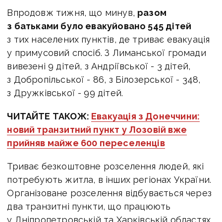
Впродовж тижня, що минув,
разом
з батьками було евакуйовано 545 дітей
з тих населених пунктів, де триває евакуація
у примусовий спосіб. З Лиманської громади
вивезені 9 дітей, з Андріївської - 3 дітей,
з Добропільської - 86, з Білозерської - 348,
з Дружківської - 99 дітей.
ЧИТАЙТЕ ТАКОЖ:
Евакуація з Донеччини:
новий транзитний пункт у Лозовій вже
прийняв майже 600 переселенців
Триває безкоштовне розселення людей, які
потребують житла, в інших регіонах України.
Організоване розселення відбувається через
два транзитні пункти, що працюють
у Дніпропетровській та Харківській областях.