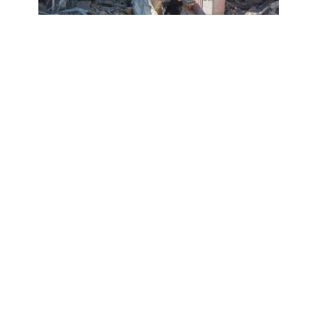
Оперативну інформацію про події
Донбасу публікуємо у телеграм-
каналі
t.me/vchasnoua
. Приєднуйтеся!
війна
війна в Україні
Краматорськ
Слов'янськ
Лиман
Костянтинівка
ПОДІЛИТИСЯ У СОЦМЕРЕЖАХ:
ТАКОЖ ЗА ТЕМОЮ