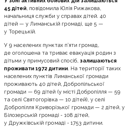
У зоні активних бойових дій залишаються
45 дітей
, повідомила Юлія Рижакова,
начальниця служби у справах дітей. 40
дітей — у Лиманській громаді, ще 5 —
у Торецькій.
У 9 населених пунктах п’яти громад,
де оголошена та триває евакуація родин з
дітьми у примусовий спосіб,
залишаються
проживати 1972 дитини
. На території таких
населених пунктів Лиманської громади
проживають 40 дітей, Добропільської
громади — 69 дітей (у місті Добропілля — 59
та селі Святогорівка — 10 дітей), у селі
Добропілля Криворізької громади — 2 дітей, у
Білозерській громаді - 108 дітей,
у Дружківській громаді - 1753 дитини.