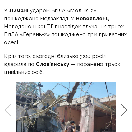
У
Лимані
ударом БпЛА «Молнія-2»
пошкоджено медзаклад. У
Новоявленці
Новодонецької ТГ внаслідок влучання трьох
БпЛА «Герань-2» пошкоджено три приватних
оселі.
Крім того, сьогодні близько 3:00 росія
вдарила по
Слов’янську
— поранено трьох
цивільних осіб.