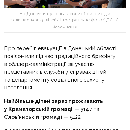
На Донеччині у зоні активних бойових дій
залишається 45 дітей/ Ілюстративне фото/ ДСНС
Закарпаття
Про перебіг евакуації в Донецькій області
повідомили під час традиційного брифінгу
в облдержадміністрації за участю
представників служби у справах дітей
та департаменту соціального захисту
населення.
Найбільше дітей зараз проживають
у Краматорській громаді
— 5147 та
Слов’янській громаді
— 5122.