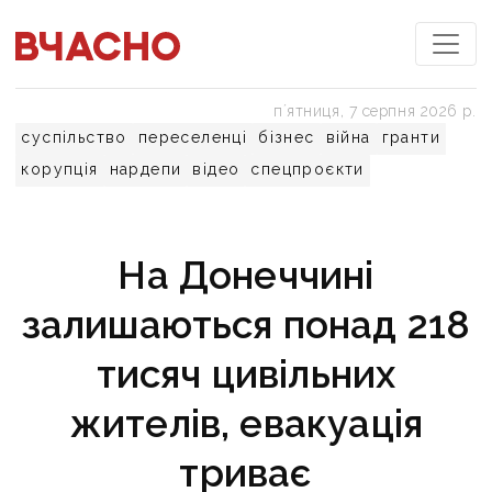
пʼятниця, 7 серпня 2026 р.
суспільство
переселенці
бізнес
війна
гранти
корупція
нардепи
відео
спецпроєкти
На Донеччині
залишаються понад 218
тисяч цивільних
жителів, евакуація
триває