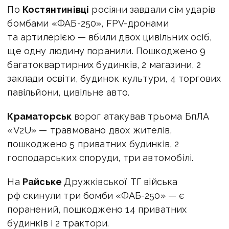
По
Костянтинівці
росіяни завдали сім ударів
бомбами «ФАБ-250», FPV-дронами
та артилерією — вбили двох цивільних осіб,
ще одну людину поранили. Пошкоджено 9
багатоквартирних будинків, 2 магазини, 2
заклади освіти, будинок культури, 4 торгових
павільйони, цивільне авто.
Краматорськ
ворог атакував трьома БпЛА
«V2U» — травмовано двох жителів,
пошкоджено 5 приватних будинків, 2
господарських споруди, три автомобілі.
На
Райське
Дружківської ТГ війська
рф скинули три бомби «ФАБ-250» — є
поранений, пошкоджено 14 приватних
будинків і 2 трактори.