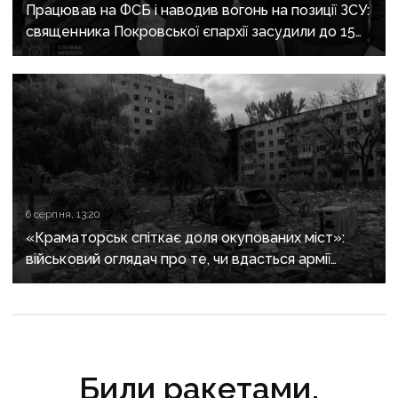
Працював на ФСБ і наводив вогонь на позиції ЗСУ:
священника Покровської єпархії засудили до 15
років
6 серпня, 13:20
«Краматорськ спіткає доля окупованих міст»:
військовий оглядач про те, чи вдасться армії
рф захопити останню агломерацію Донеччини до
кінця 2026 року
Били ракетами,