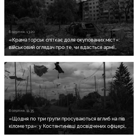
6 серпня, 13:20
«Краматорськ спіткає доля окупованих міст»:
військовий оглядач про те, чи вдасться армії
рф захопити останню агломерацію Донеччини до
кінця 2026 року
6 серпня, 11:35
«Щодня по три групи просуваються вглиб на пів
кілометра»: у Костянтинівці досвідчених офіцерів
рф відправляють на штурми позицій