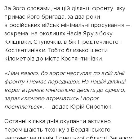
За його словами, на цій ділянці фронту, яку
тримає його бригада, за два роки
в російських військ мінімальні просування —
зокрема, на околицях Часів Яру з боку
Кліщіївки, Ступочків, в бік Предтечиного і
Костянтинівки. Тобто близько шести
кілометрів до міста Костянтинівки.
«Нам важко, бо ворог наступає по всій лінії
фронту і немає передишок. На нашій ділянці
ворог втрачає мінімально десять до одного,
зараз ключове втриматись і ворог
посиплеться»
, — додає Юрій Сиротюк.
Останні кілька днів окупанти активно
переміщають техніку з Бердянського
напряму на північ Донецької області. Загалом