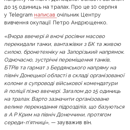
до 15 одиниць на тралах. Про це 10 серпня
у Telegram
написав
очільник Центру
вивчення окупації Петро Андрющенко.
«Вчора ввечері й вночі росіяни масово
перекидали танки, вантажівки з БК та живою
силою, бронетехніку на Запорізький напрямок.
Одночасно, зустрічні переміщення танків,
БТРів та гармат з Бердянського напряму на
північ Донецької області в складі організованої
колони в супроводі військової комендатури
й поліції пізно ввечері. Загалом до 15 одиниць
на тралах. Варто зазначити організоване
велике перекидання підрозділів, що базуються
в А Р Крим
на північ Донеччини, протягом
середи-п'ятниці»
, — зауважив він.