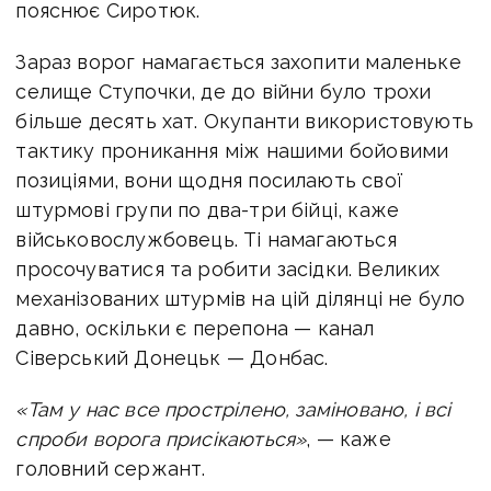
пояснює Сиротюк.
Зараз ворог намагається захопити маленьке
селище Ступочки, де до війни було трохи
більше десять хат. Окупанти використовують
тактику проникання між нашими бойовими
позиціями, вони щодня посилають свої
штурмові групи по два-три бійці, каже
військовослужбовець. Ті намагаються
просочуватися та робити засідки. Великих
механізованих штурмів на цій ділянці не було
давно, оскільки є перепона — канал
Сіверський Донецьк — Донбас.
«Там у нас все прострілено, заміновано, і всі
спроби ворога присікаються»
, — каже
головний сержант.