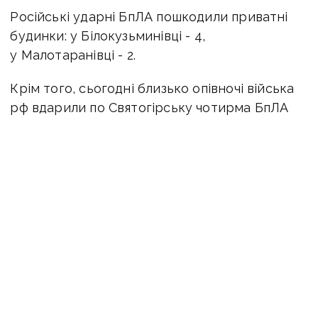
Російські ударні БпЛА пошкодили приватні
будинки: у Білокузьминівці - 4,
у Малотаранівці - 2.
Крім того, сьогодні близько опівночі війська
рф вдарили по Святогірську чотирма БпЛА
«Герань-2» — пошкоджено 12 житлових
будинків.
ЧИТАЙТЕ ТАКОЖ:
Ворог просувається перед
Родинським й підтягує резерви в районі
Новопавлівки: ситуація на східному фронті