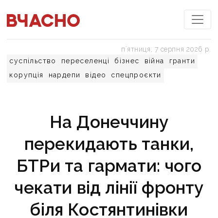
пʼятниця, 7 серпня 2026 р.
суспільство
переселенці
бізнес
війна
гранти
корупція
нардепи
відео
спецпроєкти
На Донеччину
перекидають танки,
БТРи та гармати: чого
чекати від лінії фронту
біля Костянтинівки