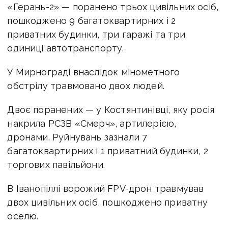
«Герань-2» — поранено трьох цивільних осіб,
пошкоджено 9 багатоквартирних і 2
приватних будинки, три гаражі та три
одиниці автотранспорту.
У Мирнограді внаслідок мінометного
обстрілу травмовано двох людей.
Двоє поранених — у Костянтинівці, яку росія
накрила РСЗВ «Смерч», артилерією,
дронами. Руйнувань зазнали 7
багатоквартирних і 1 приватний будинки, 2
торгових павільйони.
В Іванопіллі ворожий FPV-дрон травмував
двох цивільних осіб, пошкоджено приватну
оселю.