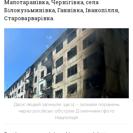
Малотаранівка, Чернігівка, села
Білокузьминівка, Ганнівка, Іванопілля,
Староварварівка.
Двоє людей загинули, ще 11 – зазнали поранень
через російські обстріли Донеччини/фото
Нацполіція