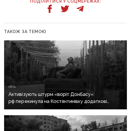
ПОДІЛИТИСЯ У СОЦМЕРЕЖАХ:
ТАКОЖ ЗА ТЕМОЮ
08:01
Активізують штурм «воріт Донбасу»:
рф перекинула на Костянтинівку додаткові
підрозділи й поновила атаки тритонними
авіабомбами