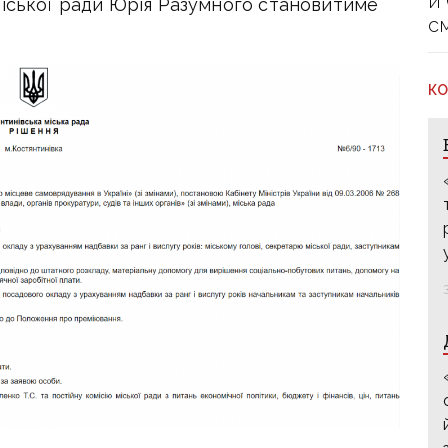
й
міської ради Юрія Разумного становитиме
с
КО