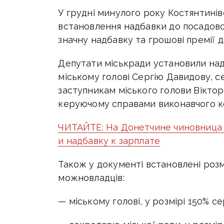
У грудні минулого року Костянтинів
встановлення надбавки до посадово
значну надбавку та грошові премії д
Депутати міськради установили над
міському голові Сергію Давидову, 
заступникам міського голови Віктор
керуючому справами виконавчого к
ЧИТАЙТЕ: На Донетчине чиновница 
и надбавку к зарплате
Також у документі встановлені розм
можновладців:
— міському голові, у розмірі 150% с