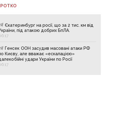
ОРОТКО
Єкатеринбург на росії, що за 2 тис. км від
України, під атакою добрих БпЛА.
06:17
Генсек ООН засудив масовані атаки РФ
по Києву, але вважає «ескалацією»
далекобійні удари України по Росії
06:17