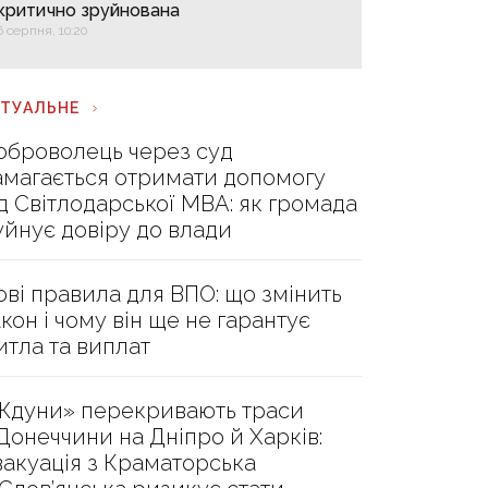
критично зруйнована
6 серпня, 10:20
КТУАЛЬНЕ
оброволець через суд
амагається отримати допомогу
ід Світлодарської МВА: як громада
уйнує довіру до влади
ові правила для ВПО: що змінить
акон і чому він ще не гарантує
итла та виплат
Ждуни» перекривають траси
 Донеччини на Дніпро й Харків:
вакуація з Краматорська