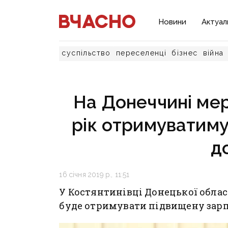
Новини
Актуал
суспільство
переселенці
бізнес
війна
На Донеччині мер 
рік отримуватиму
д
16 січня 2019 р., 11:51
У Костянтинівці Донецької облас
буде отримувати підвищену зарпл