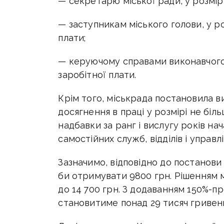
— секретарю міської ради, у розмір
— заступникам міського голови, у р
плати;
— керуючому справами виконавчого 
заробітної плати.
Крім того, міськрада постановила ви
досягнення в праці у розмірі не бі
надбавки за ранг і вислугу років н
самостійних служб, відділів і управл
Зазначимо, відповідно до постанови
би отримувати 9800 грн. Рішенням 
до 14 700 грн. З додаванням 150%-п
становитиме понад 29 тисяч гривен