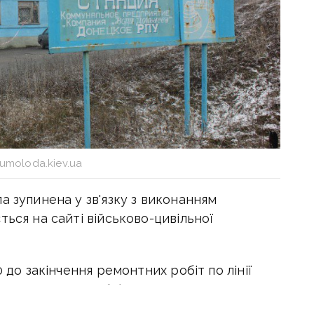
umoloda.kiev.ua
а зупинена у зв'язку з виконанням
ться на сайті військово-цивільної
0 до закінчення ремонтних робіт по лінії
вно протягом доби)», — йдеться