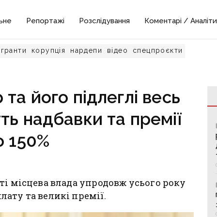
ьне
Репортажі
Розслідування
Коментарі / Аналіти
гранти
корупція
нардепи
відео
спецпроєкти
та його підлеглі весь
ть надбавки та премії
о 150%
ті місцева влада упродовж усього року
ату та великі премії.