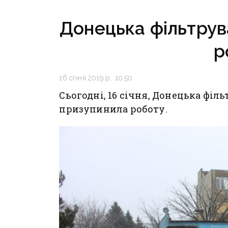
не припиняють обстріли
Донеччини
Донецька фільтрув
р
16 січня 2019 р., 10:50
Сьогодні, 16 січня, Донецька фі
призупинила роботу.