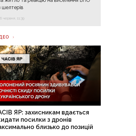
за житло та реакцію на виселення ВПО
з шелтерів
16 червня, 11:39
ІДЕО
АСІВ ЯР: захисникам вдається
кидати посилки з дронів
аксимально близько до позицій