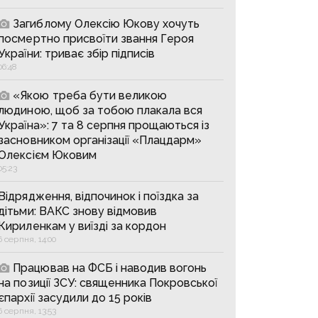
Загиблому Олексію Юкову хочуть
посмертно присвоїти звання Героя
України: триває збір підписів
06:48
«Якою треба бути великою
людиною, щоб за тобою плакала вся
Україна»: 7 та 8 серпня прощаються із
засновником організації «Плацдарм»
Олексієм Юковим
05:23
Відрядження, відпочинок і поїздка за
дітьми: ВАКС знову відмовив
Кириленкам у виїзді за кордон
6 серпня, 14:00
Працював на ФСБ і наводив вогонь
на позиції ЗСУ: священника Покровської
єпархії засудили до 15 років
6 серпня, 13:53