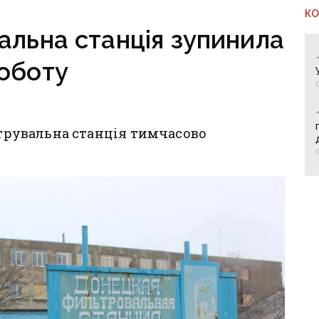
К
альна станція зупинила
оботу
льтрувальна станція тимчасово