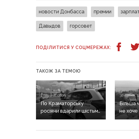
новости Донбасса
премии
зарпла
Давыдов
горсовет
ПОДІЛИТИСЯ У СОЦМЕРЕЖАХ:
ТАКОЖ ЗА ТЕМОЮ
1 травня, 08:00
30 квітня, 1
По Краматорську
Більша 
росіяни вдарили шістьма
не хоче
безпілотниками,
Донеччи
Слов’янськ атакували
на гара
FPV — росіяни
опитува