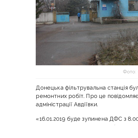
Фото: 
Донецька фільтрувальна станція бул
ремонтних робіт. Про це повідомляє
адміністрації Авдіївки.
«16.01.2019 буде зупинена ДФС з 8.0
ВЛ110 Макіївка — АКХЗ № 2 (орієнто
в повідомленні.