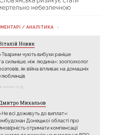
 Слов’янська ризикує стати
мертельно небезпечною
МЕНТАРІ / АНАЛІТИКА
Віталій Новик
«Тварини чують вибухи раніше
та сильніше, ніж людина»: зоопсихолог
розповів, як війна впливає на домашніх
улюбленців
31 липня, 12:33
Дмитро Михальов
«Не всі доживуть до виплат»:
омбудсман Донецької області про
ймовірність отримати компенсації