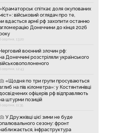
«Краматорськ спіткає доля окупованих
міст»: військовий оглядач про те,
чи вдасться армії рф захопити останню
агломерацію Донеччини до кінця 2026
року
6 серпня, 13:20
Черговий воєнний злочин рф:
на Донеччині розстріляли українського
військовополоненого
6 серпня, 12:43
«Щодня по три групи просуваються
вглиб на пів кілометра»: у Костянтинівці
досвідчених офіцерів рф відправляють
на штурми позицій
6 серпня, 11:35
У Дружківці цієї зими не буде
опалювального сезону: фронт
наближається, інфраструктура