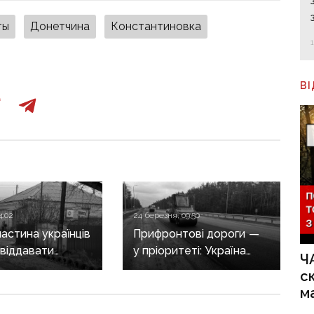
ты
Донетчина
Константиновка
В
4:02
24 березня, 09:50
частина українців
Прифронтові дороги —
 віддавати
у пріоритеті: Україна
Ч
ну в обмін
відновлює автошляхи
с
нтії безпеки —
після зими
м
ння КМІС