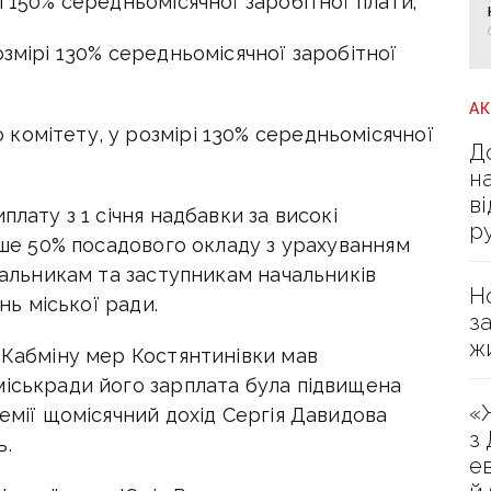
і 150% середньомісячної заробітної плати;
озмірі 130% середньомісячної заробітної
А
комітету, у розмірі 130% середньомісячної
Д
н
в
плату з 1 січня надбавки за високі
р
льше 50% посадового окладу з урахуванням
ачальникам та заступникам начальників
Н
інь міської ради.
з
ж
 Кабміну мер Костянтинівки мав
міськради його зарплата була підвищена
«
ремії щомісячний дохід Сергія Давидова
з
ь.
е