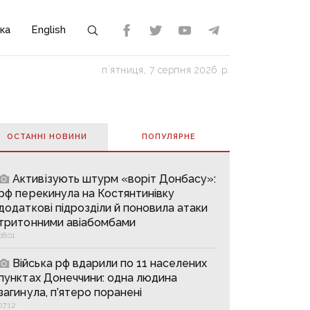
ка
English
пʼятниця, 7 серпня 2026 р.
ОСТАННІ НОВИНИ
ПОПУЛЯРНE
Активізують штурм «воріт Донбасу»:
рф перекинула на Костянтинівку
додаткові підрозділи й поновила атаки
тритонними авіабомбами
08:01
Війська рф вдарили по 11 населених
пунктах Донеччини: одна людина
загинула, п’ятеро поранені
07:12