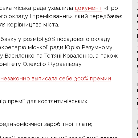
ська міська рада ухвалила
документ
«Про
го окладу і преміювання», який передбачає
ля керівництва міста.
бавку у розмірі 50% посадового окладу
секретарю міської ради Юрію Разумному,
у Василенко та Тетяні Коваленко, а також
омітету Олексію Журавльову.
незаконно выписала себе 300% премии
ір премії для костянтинівських
ередньомісячної заробітної плати;