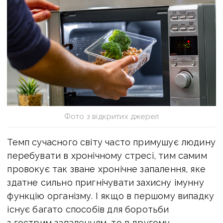
Фото з відкритих джерел
Темп сучасного світу часто примушує людину
перебувати в хронічному стресі, тим самим
провокує так зване хронічне запалення, яке
здатне сильно пригнічувати захисну імунну
функцію організму. І якщо в першому випадку
існує багато способів для боротьби
з гострим запаленням, то в другому