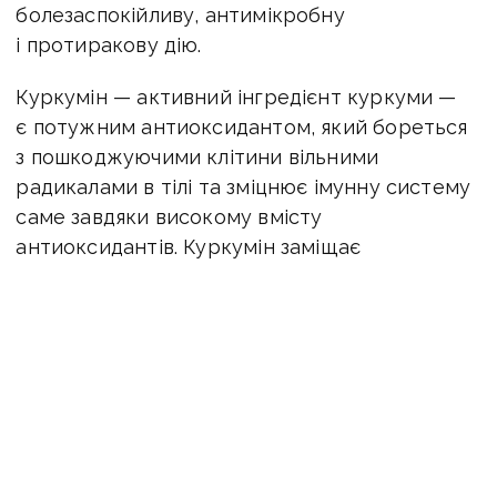
болезаспокійливу, антимікробну
і протиракову дію.
Куркумін — активний інгредієнт куркуми —
є потужним антиоксидантом, який бореться
з пошкоджуючими клітини вільними
радикалами в тілі та зміцнює імунну систему
саме завдяки високому вмісту
антиоксидантів. Куркумін заміщає
гідроксильні радикали, які вважаються
найбільш небезпечними з усіх
антиоксидантів. Це покращує опірність
клітин до інфекцій і злоякісних пухлин.
У куркумі міститься величезна кількість
вітаміну С, Е і К. Вітамін К має виражену
кровозгортувальну дію та є важливим