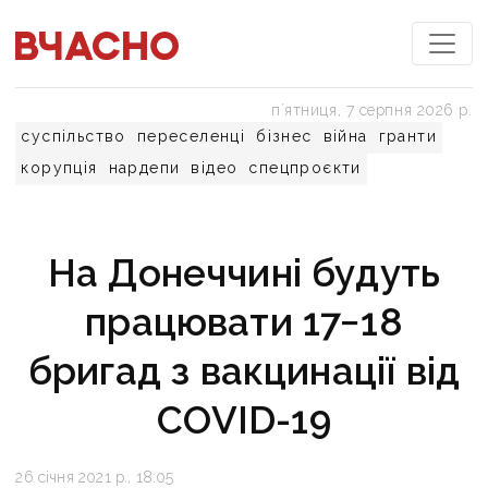
пʼятниця, 7 серпня 2026 р.
суспільство
переселенці
бізнес
війна
гранти
корупція
нардепи
відео
спецпроєкти
На Донеччині будуть
працювати 17−18
бригад з вакцинації від
COVID-19
26 січня 2021 р., 18:05