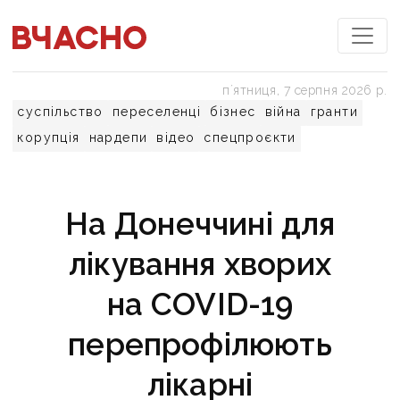
пʼятниця, 7 серпня 2026 р.
суспільство
переселенці
бізнес
війна
гранти
корупція
нардепи
відео
спецпроєкти
На Донеччині для
лікування хворих
на COVID-19
перепрофілюють
лікарні