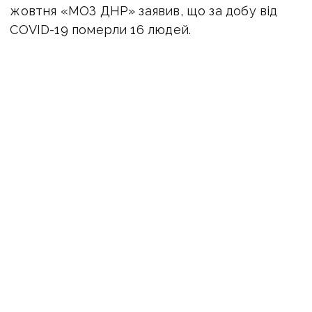
жовтня «МОЗ ДНР» заявив, що за добу від
COVID-19 померли 16 людей.
При цьому на окупованій Донеччині зростає
кількість захворювань на пневмонію й ГРВІ
та смертність від них.
Місцеві жителі стверджують, що реальні
цифри не відповідають офіційним даним —
кількість захворювань та смертність у рази
більше.
Ватажок так званої «ДНР» Денис Пушилін
на днях провів інспектування лікарень для
хворих на коронавірус.
З його заяв стає ясно, що ситуація з COVID-19
в фейковій республіці важка,