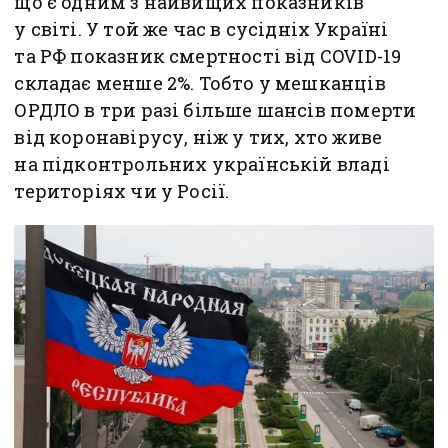
що є одним з найвищих показників
у світі. У той же час в сусідніх Україні
та РФ показник смертності від COVID-19
складає менше 2%. Тобто у мешканців
ОРДЛО в три разі більше шансів померти
від коронавірусу, ніж у тих, хто живе
на підконтрольних українській владі
територіях чи у Росії.