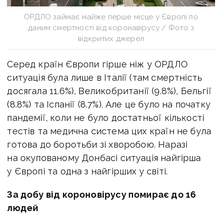
ОРДЛО займає майже перше місце у Європі по
даним смертності від коронавірусу / Фото з
відкритих джерел
Серед країн Європи гірше ніж у ОРДЛО
ситуація була лише в Італії (там смертність
досягала 11.6%), Великобританії (9.8%), Бельгії
(8.8%) та Іспанії (8.7%). Але це було на початку
пандемії, коли не було достатньої кількості
тестів та медична система цих країн не була
готова до боротьби зі хворобою. Наразі
на окупованому Донбасі ситуація найгірша
у Європі та одна з найгірших у світі.
За добу від короновірусу помирає до 16
людей