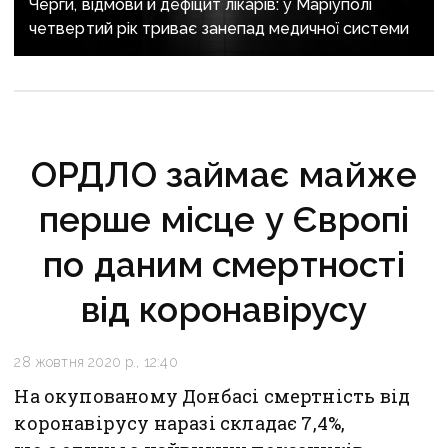
Черги, відмови й дефіцит лікарів: у Маріуполі
четвертий рік триває занепад медичної системи
ОРДЛО займає майже
перше місце у Європі
по даним смертності
від коронавірусу
28 жовтня 2020 р., 12:40
На окупованому Донбасі смертність від
коронавірусу наразі складає 7,4%,