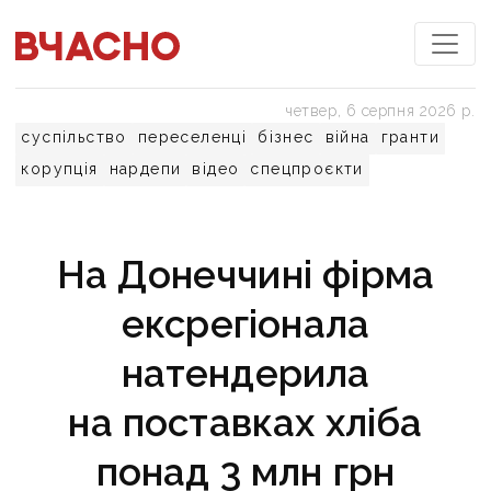
четвер, 6 серпня 2026 р.
суспільство
переселенці
бізнес
війна
гранти
корупція
нардепи
відео
спецпроєкти
На Донеччині фірма
ексрегіонала
натендерила
на поставках хліба
понад 3 млн грн