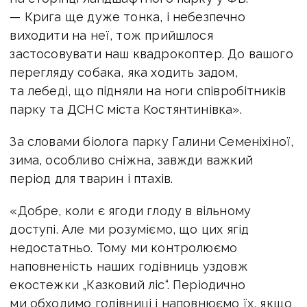
— Крига ще дуже тонка, і небезпечно
виходити на неї, тож прийшлося
застосовувати наш квадрокоптер. До вашого
перегляду собака, яка ходить задом,
та лебеді, що підняли на ноги співробітників
парку та ДСНС міста Костянтинівка».
За словами біолога парку Галини Семеніхіної,
зима, особливо сніжна, завжди важкий
період для тварин і птахів.
«Добре, коли є ягоди глоду в вільному
доступі. Але ми розуміємо, що цих ягід
недостатньо. Тому ми контролюємо
наповненість наших годівниць уздовж
екостежки „Казковий ліс“. Періодично
ми обходимо годівниці і наповнюємо їх, якщо