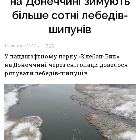
на Донеччині зимують
більше сотні лебедів-
шипунів
10 лютого 2020 р., 17:35
У ландшафтному парку «Клебан-Бик»
на Донеччині через снігопади довелося
рятувати лебедів-шипунів.