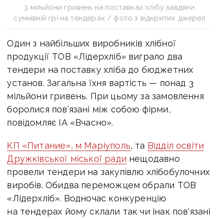
3 мільйони гривень на поставках хлібу завдяки
сумнівній грі на тендерах / фото з відкритих джерел
Один з найбільших виробників хлібної
продукції ТОВ «Лідерхліб» виграло два
тендери на поставку хліба до бюджетних
установ. Загальна їхня вартість — понад 3
мільйони гривень. При цьому за замовлення
боролися пов’язані між собою фірми,
повідомляє ІА «Вчасно».
КП «Питание», м Маріуполь
, та
Відділ освіти
Дружківської міської ради
нещодавно
провели тендери на закупівлю хлібобулочних
виробів. Обидва переможцем обрали ТОВ
«Лідерхліб». Водночас конкуренцію
на тендерах йому склали так чи інак пов'язані