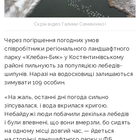
Скрін відео Галини Семеніхіної
Через погіршення погодних умов
співробітники регіонального ландшафтного
парку «Клебан-Бик» у Костянтинівському
районі пильнують за популяцією лебедів-
шипунів. Наразі на водосховищі залишаються
зимувати 109 особин.
«На жаль, останні дні погода сильно
зіпсувалася, і вода вкрилася кригою.
Небайдужі люди побачили декілька лебедів
і були впевнені, що вони вмерзли, бо сидять
на одному місці довгий час, — йдеться
на сторінці ландшафтного парку у ФБ.