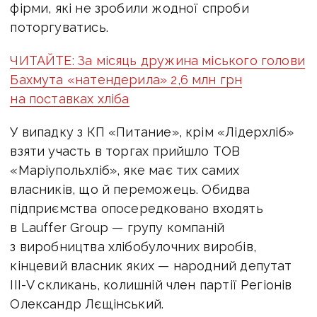
фірми, які не зробили жодної спроби
поторгуватись.
ЧИТАЙТЕ: За місяць дружина міського голови
Бахмута «натендерила» 2,6 млн грн
на поставках хліба
У випадку з КП «Питание», крім «Лідерхліб»
взяти участь в торгах прийшло ТОВ
«Маріупольхліб», яке має тих самих
власників, що й переможець. Обидва
підприємства опосередковано входять
в Lauffer Group — групу компаній
з виробництва хлібобулочних виробів,
кінцевий власник яких — народний депутат
ІІІ-V скликань, колишній член партії Регіонів
Олександр Лєщінський.