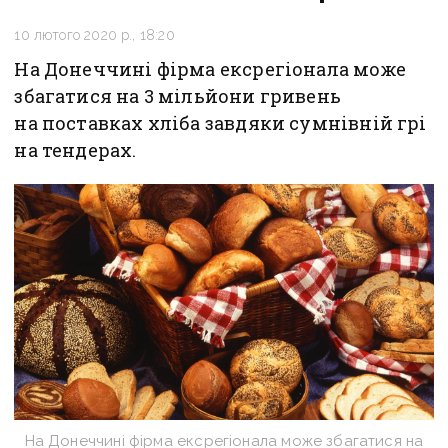
10 лютого 2020 р., 18:20
На Донеччині фірма ексрегіонала може
збагатися на 3 мільйони гривень
на поставках хліба завдяки сумнівній грі
на тендерах.
На Донеччині фірма ексрегіонала може збагатися на