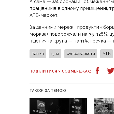
А саме — заборонами і обмеженнями
працівників в одному приміщенні, 
АТБ-маркет.
За данними мережі, продукти «борщ
морква) подорожчали на 35−128%, цу
пшенична крупа — на 11%, гречка — 
паніка
ціни
супермаркети
АТБ
ПОДІЛИТИСЯ У СОЦМЕРЕЖАХ:
ТАКОЖ ЗА ТЕМОЮ
6 січня, 13:32
20 грудня 2