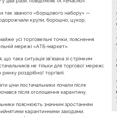
 два рази, повідомляє ІА «Вчасно».
кти так званого «борщового набору» —
Подорожчали крупи, борошно, цукор,
майже усі торговельні точки, пояснення
вельній мережі «АТБ-маркет».
, що така ситуація зв’язана зі стрімким
стачальників не тільки для торгової мережі,
 ринку роздрібної торгівлі.
ати ціни постачальники почали після
почався після оголошення карантину.
альники пояснюють значним зростанням
прийнятими карантинними заходами.