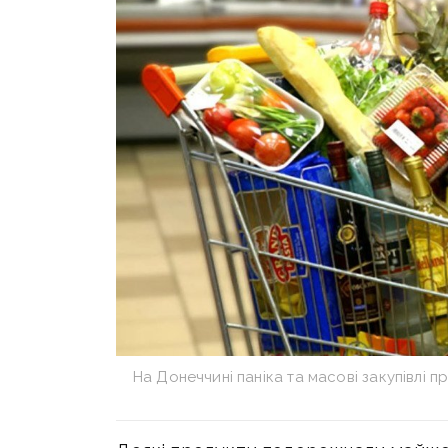
На Донеччині паніка та масові закупівлі п