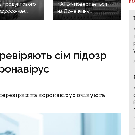
КО
ь продуктового
«АТБ» повертається
здорожчає:
на Донеччину:
овари піднімуть
у Добропіллі відкрили
кінця зими
перший супермаркет
ревіряють сім підозр
ронавірус
 перевірки на коронавірус очікують