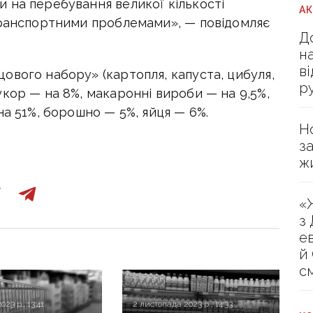
 на перебування великої кількості
А
транспортними проблемами», — повідомляє
Д
н
в
ового набору» (картопля, капуста, цибуля,
р
кор — на 8%, макаронні вироби — на 9,5%,
на 51%, борошно — 5%, яйця — 6%.
Н
з
ж
«
з
е
й
с
023 р., 13:41
2 листопада 2023 р., 14:33