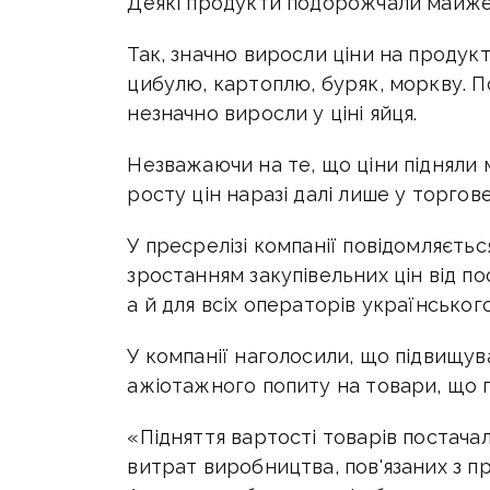
Деякі продукти подорожчали майже у
Так, значно виросли ціни на проду
цибулю, картоплю, буряк, моркву. 
незначно виросли у ціні яйця.
Незважаючи на те, що ціни підняли 
росту цін наразі далі лише у торго
У пресрелізі компанії повідомляється
зростанням закупівельних цін від по
а й для всіх операторів українського
У компанії наголосили, що підвищув
ажіотажного попиту на товари, що 
«Підняття вартості товарів постач
витрат виробництва, пов'язаних з 