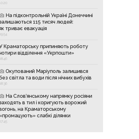
10:20
На підконтрольній Україні Донеччині
залишаються 115 тисяч людей:
як триває евакуація
09:54
У Краматорську припиняють роботу
чотири відділення «Укрпошти»
08:46
Окупований Маріуполь залишився
без світла та води після нічних вибухів
08:36
На Слов’янському напрямку росіяни
заходять в тил і коригують ворожий
вогонь, на Краматорському
«промацують» слабкі ділянки
07:45