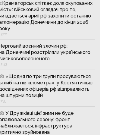
«Краматорськ спіткає доля окупованих
міст»: військовий оглядач про те,
чи вдасться армії рф захопити останню
агломерацію Донеччини до кінця 2026
року
13:20
Черговий воєнний злочин рф:
на Донеччині розстріляли українського
військовополоненого
12:43
«Щодня по три групи просуваються
вглиб на пів кілометра»: у Костянтинівці
досвідчених офіцерів рф відправляють
на штурми позицій
11:35
У Дружківці цієї зими не буде
опалювального сезону: фронт
наближається, інфраструктура
критично зруйнована