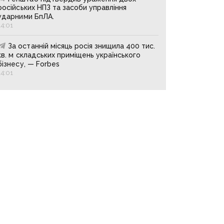
російських НПЗ та засоби управління
ударними БпЛА.
14:01
За останній місяць росія знищила 400 тис.
кв. м складських приміщень українського
бізнесу, — Forbes
14:01