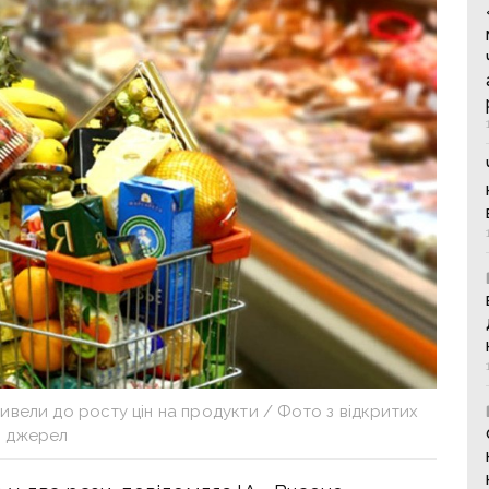
ривели до росту цін на продукти / Фото з відкритих
джерел