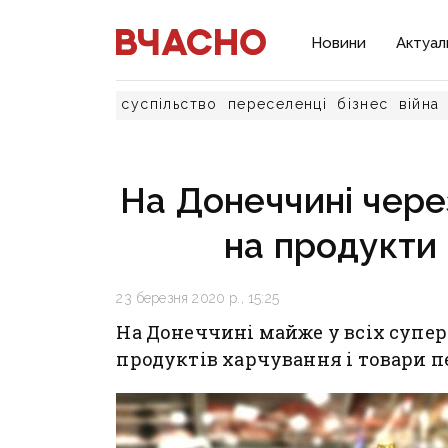
Новини
Актуал
суспільство
переселенці
бізнес
війна
На Донеччині чере
на продукти
23 березня 2020 р., 15:25
На Донеччині майже у всіх супер
продуктів харчування і товари п