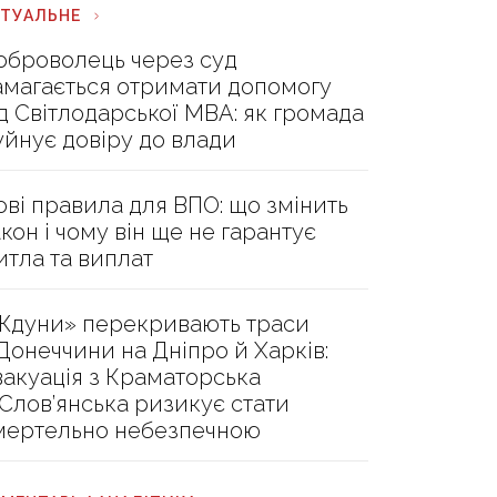
КТУАЛЬНЕ
оброволець через суд
амагається отримати допомогу
ід Світлодарської МВА: як громада
уйнує довіру до влади
ові правила для ВПО: що змінить
акон і чому він ще не гарантує
итла та виплат
Ждуни» перекривають траси
 Донеччини на Дніпро й Харків:
вакуація з Краматорська
 Слов’янська ризикує стати
мертельно небезпечною