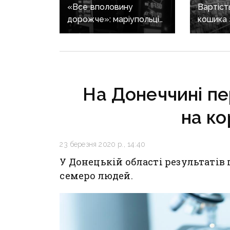
«Все вполовину
Вартіст
дорожче»: маріупольці
кошика 
в окупації скаржаться на
на які т
ціни, вищі за російські
ціну до 
На Донеччині пе
на ко
23 березня 2020 р., 14:40
У Донецькій області результатів
семеро людей.