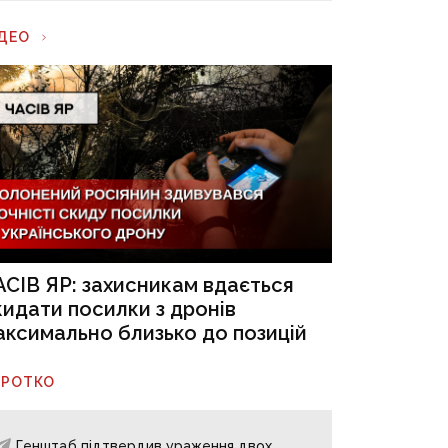
ІДЕО
АСІВ ЯР: захисникам вдається
кидати посилки з дронів
аксимально близько до позицій
ОРОТКО
Генштаб підтвердив ураження двох