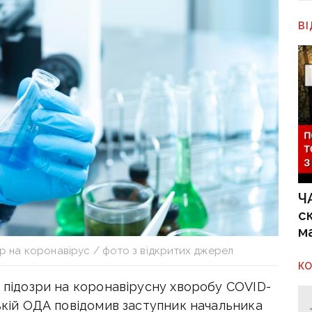
В
Ч
с
м
зр на коронавірус / фото з відкритих джерел
К
є підозри на коронавірусну хворобу COVID-
цькій ОДА повідомив заступник начальника