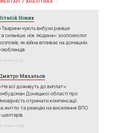
МЕНТАРІ / АНАЛІТИКА
Віталій Новик
«Тварини чують вибухи раніше
та сильніше, ніж людина»: зоопсихолог
розповів, як війна впливає на домашніх
улюбленців
31 липня, 12:33
Дмитро Михальов
«Не всі доживуть до виплат»:
омбудсман Донецької області про
ймовірність отримати компенсації
за житло та реакцію на виселення ВПО
з шелтерів
16 червня, 11:39