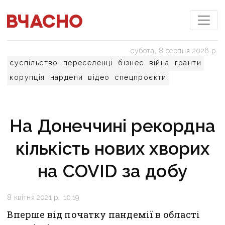
субота, 8 серпня 2026 р.
суспільство
переселенці
бізнес
війна
гранти
корупція
нардепи
відео
спецпроєкти
На Донеччині рекордна
кількість нових хворих
на COVID за добу
8 квітня 2021 р., 10:19
Вперше від початку пандемії в області