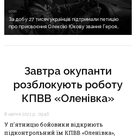
07:00
За добу 27 тисяч українців підтримали петицію
про присвоєння Олексію Юкову звання Героя
України посмертно
Завтра окупанти
розблокують роботу
КПВВ «Оленівка»
8 квітня 2021 р., 09:46
У п'ятницю бойовики відкриють
підконтрольний їм КПВВ «Оленівка»,