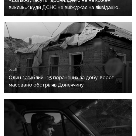
«Екіпажі „пасуть“ дрони, їдемо не на кожен
виклик»: куди ДСНС не виїжджає на ліквідацію
надзвичайних ситуацій у Краматорську
та Слов’янську
07:08
Один загиблий і 15 поранених за добу: ворог
масовано обстріляв Донеччину