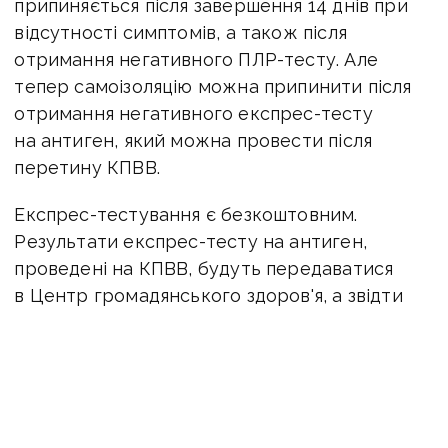
припиняється після завершення 14 днів при
відсутності симптомів, а також після
отримання негативного ПЛР-тесту. Але
тепер самоізоляцію можна припинити після
отримання негативного експрес-тесту
на антиген, який можна провести після
перетину КПВВ.
Експрес-тестування є безкоштовним.
Результати експрес-тесту на антиген,
проведені на КПВВ, будуть передаватися
в Центр громадянського здоров'я, а звідти
потрапляти в додаток «Вдома», завдяки чому
самоізоляція буде припинятися автоматично.
Нагадаємо, КПВВ «Оленівка» окупанти
відкривають лише двічі на тиждень: