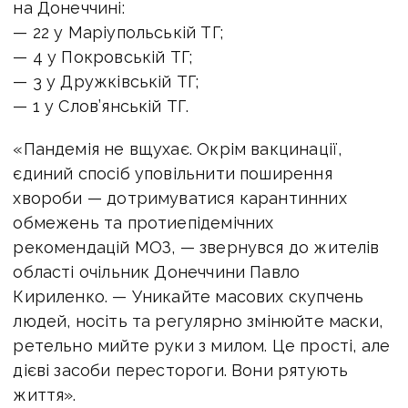
на Донеччині:
— 22 у Маріупольській ТГ;
— 4 у Покровській ТГ;
— 3 у Дружківській ТГ;
— 1 у Слов’янській ТГ.
«Пандемія не вщухає. Окрім вакцинації,
єдиний спосіб уповільнити поширення
хвороби — дотримуватися карантинних
обмежень та протиепідемічних
рекомендацій МОЗ, — звернувся до жителів
області очільник Донеччини Павло
Кириленко. — Уникайте масових скупчень
людей, носіть та регулярно змінюйте маски,
ретельно мийте руки з милом. Це прості, але
дієві засоби перестороги. Вони рятують
життя».